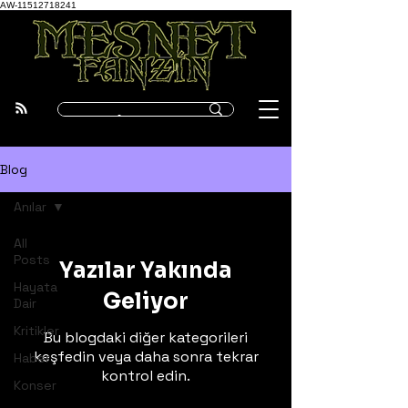
AW-11512718241
Blog
Anılar
All
Posts
Yazılar Yakında
Hayata
Geliyor
Dair
Kritikler
Bu blogdaki diğer kategorileri
keşfedin veya daha sonra tekrar
Haber
kontrol edin.
Konser