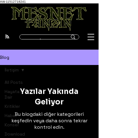
AW-11512718241
Blog
İletişim
All Posts
Yazılar Yakında
Hayata
Dair
Geliyor
Kritikler
Bu blogdaki diğer kategorileri
Haber
keşfedin veya daha sonra tekrar
Konser
kontrol edin.
Download