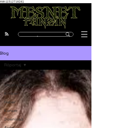
AW-11512718241
Blog
Röportaj
All Posts
Hayata Dair
Kritikler
Haber
Konser
Download
Anılar