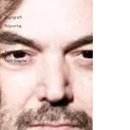
Promo
Biyografi
Röportaj
İletişim
Video
Tartışma
Yerli Gruplar