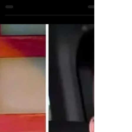
19 Mar 2025
Exodus - İki Yeni Albüm
Üzerinde Çalışıyor
Exodus kısa süre önce bir sonraki albümlerinin
2026 yılına kadar yayınlanmayacağını duyurmuş
olsa da, gitarist Gary Holt 'The Chuck Shute...