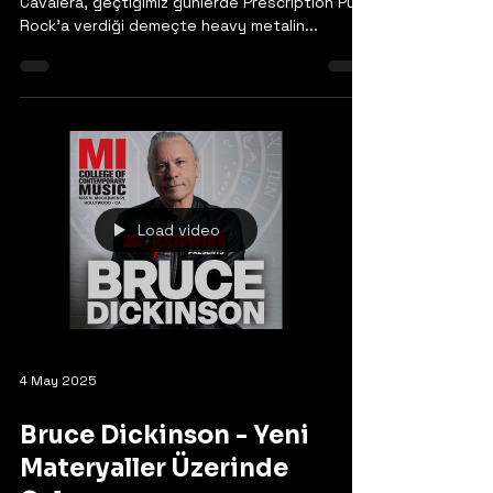
Şeydir'
Eski SEPULTURA ve şimdiki SOULFLY solisti Max
Cavalera, geçtiğimiz günlerde Prescription Punk
Rock'a verdiği demeçte heavy metalin...
Load video
4 May 2025