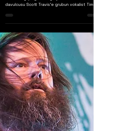
PRIEST'in Neden TIM
'RIPPER' OWENS Dönemi
Şarkılarını
Seslendirmediğini Açıkladı
El Expreso Del Rock'tan Andrés Durán ile yakın
zamanda yaptığı bir söyleşide JUDAS PRIEST
davulcusu Scott Travis'e grubun vokalist Tim...