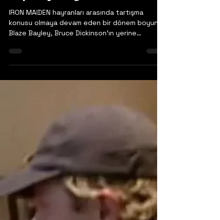
13 Mar 2025
IRON MAIDEN'dan STEVE
HARRIS BLAZE BAYLEY'i
Kovma Konusunda: 'Bu
Kendimi Rahat Hissettiğim
Bir Şey Değil. Asla
Yapmadım. Asla
Yapmayacağım'
IRON MAIDEN hayranları arasında tartışma
konusu olmaya devam eden bir dönem boyunca
Blaze Bayley, Bruce Dickinson'ın yerine
geçerek...