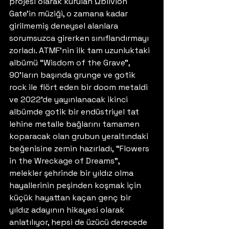
projesi olarak kurulan Ωblivion 
Gate’in müziği, o zamana kadar 
girilmemiş deneysel alanlara 
sorumsuzca girerken sınıflandırmayı 
zorladı. ATMF’nin ilk tam uzunluktaki 
albümü “Wisdom of the Grave”, 
90’ların başında grunge ve gotik 
rock ile flört eden bir doom metaldi 
ve 2022’de yayınlanacak ikinci 
albümde gotik bir endüstriyel tat 
lehine metalle bağlarını tamamen 
koparacak olan grubun yeraltındaki 
beğenisine zemin hazırladı, “Flowers 
in the Wreckage of Dreams”, 
melekler şehrinde bir yıldız olma 
hayallerinin peşinden koşmak için 
küçük hayattan kaçan genç bir 
yıldız adayının hikayesi olarak 
anlatılıyor, hepsi de üzücü derecede 