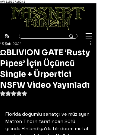
AW-11512718241
13 Şub 2024
ΩBLIVION GATE ‘Rusty
Pipes’ İçin Üçüncü
Single + Ürpertici
NSFW Video Yayınladı
5 üzerinden NaN yıldız
Florida doğumlu sanatçı ve müzisyen 
Matron Thorn tarafından 2018 
yılında Finlandiya’da bir doom metal 