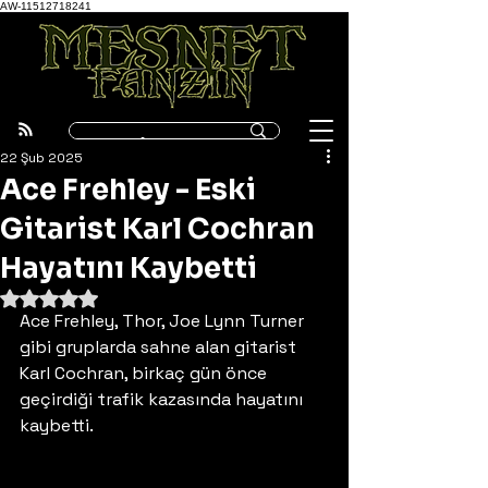
AW-11512718241
22 Şub 2025
Ace Frehley - Eski
Gitarist Karl Cochran
Hayatını Kaybetti
5 üzerinden NaN yıldız
Ace Frehley, Thor, Joe Lynn Turner 
gibi gruplarda sahne alan gitarist 
Karl Cochran, birkaç gün önce 
geçirdiği trafik kazasında hayatını 
kaybetti.