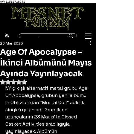
AW-11512718241
26 Mar 2025
Age Of Apocalypse -
İkinci Albümünü Mayıs
Ayında Yayınlayacak
5 üzerinden NaN yıldız
NY çıkışlı alternatif metal grubu Age 
Of Apocalypse, grubun yeni albümü 
In Oblivion'dan "Mortal Coil" adlı ilk 
single'ı yayınladı. Grup ikinci 
uzunçalarını 23 Mayıs'ta Closed 
Casket Activities aracılığıyla 
yayınlayacak. Albümün 