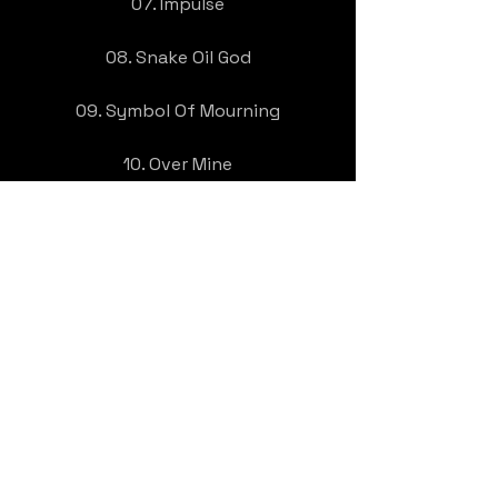
07. Impulse
08. Snake Oil God
09. Symbol Of Mourning
10. Over Mine
https://closedcasketactivities.com/
products/age-of-oblivion-in-
oblivion-preorder
United States
Alternative metal
Haber
Video