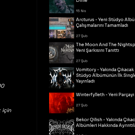
Dinle
15 Nis
Arcturus - Yeni Stüdyo Al
Çalışmalarını Tamamladı
27 Şub
The Moon And The Nightspi
Yeni Şarkısını Tanıttı
27 Şub
Vomitory - Yakında Çıkaca
Stüdyo Albümünün İlk Single
Yayınladı
00 
27 Şub
 
Winterfylleth - Yeni Parçayı 
27 Şub
için 
Bekor Qilish - Yakında Çıka
Albümleri Hakkında Ayrıntıl