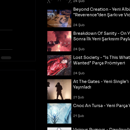
24 Şub
Beyond Creation - Yeni Alb
"Reverence"den Şarkı ve Vi
24 Şub
Breakdown Of Sanity - On Y
Sonra İlk Yeni Şarkısını Payl
24 Şub
Lost Society - "Is This Wha
Wanted" Parça Prömiyeri
24 Şub
At The Gates - Yeni Single'ı
Yayınladı
21 Şub
Cnoc An Tursa - Yeni Parça 
21 Şub
Vicious Rumors - Davulcuyl