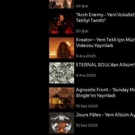
20 Şub
"Arch Enemy - Yeni Vokalisti
Tekliyi Tanıttı"
20 Şub
Kreator - Yeni Tekli İçin Müz
Videosu Yayınladı
9 Ara 2025
ETERNAL SOUL'dan Albüm!
9 Ara 2025
Agnostic Front - 'Sunday M
Single'ını Yayınladı
10 Kas 2025
Jours Pâles - Yeni Albüm Ayr
10 Kas 2025