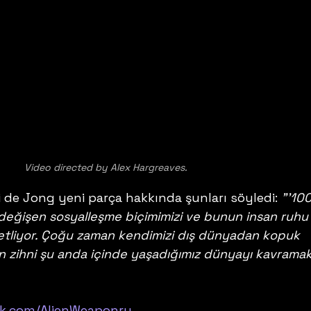
Video directed by Alex Hargreaves.
 de Jong yeni parça hakkında şunları söyledi: 
"'10
eğişen sosyalleşme biçimimizi ve bunun insan ruhu
zetliyor. Çoğu zaman kendimizi dış dünyadan kopuk 
an zihni şu anda içinde yaşadığımız dünyayı kavramak 
ok.com/AlienWeaponry