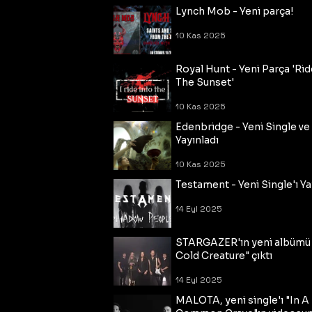
Lynch Mob - Yeni parça!
10 Kas 2025
Royal Hunt - Yeni Parça 'Rid
The Sunset'
10 Kas 2025
Edenbridge - Yeni Single ve
Yayınladı
10 Kas 2025
Testament - Yeni Single'ı Ya
14 Eyl 2025
STARGAZER'ın yeni albümü
Cold Creature" çıktı
14 Eyl 2025
MALOTA, yeni single'ı "In A