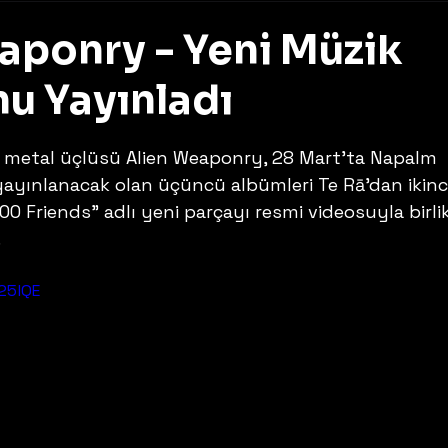
aponry - Yeni Müzik
u Yayınladı
z
e metal üçlüsü Alien Weaponry, 28 Mart'ta Napalm 
yayınlanacak olan üçüncü albümleri Te Rā'dan ikinc
000 Friends" adlı yeni parçayı resmi videosuyla birli
.
25lQE