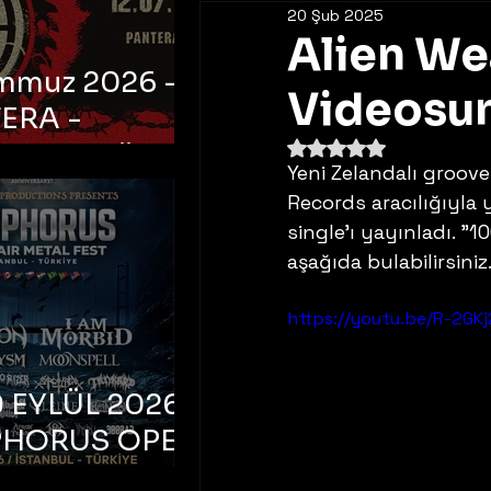
20 Şub 2025
Alien We
emmuz 2026 -
Videosun
ERA -
5 üzerinden NaN yıldı
bul, Ataköy
Yeni Zelandalı groov
a Arena
Records aracılığıyla 
single'ı yayınladı. "1
aşağıda bulabilirsiniz
https://youtu.be/R-2GKj
 EYLÜL 2026 –
PHORUS OPEN
METAL FEST