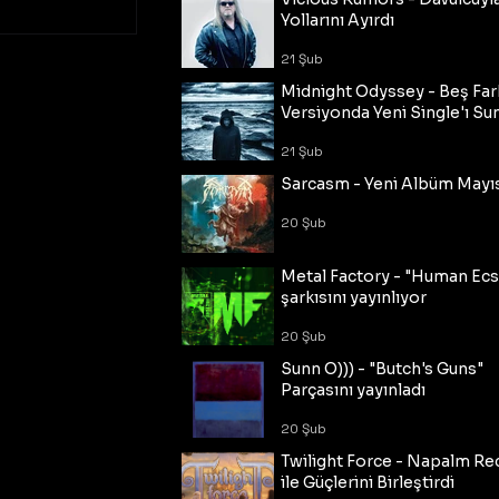
Yollarını Ayırdı
21 Şub
Midnight Odyssey - Beş Fark
Versiyonda Yeni Single'ı Su
21 Şub
Sarcasm - Yeni Albüm Mayı
20 Şub
Metal Factory - "Human Ecs
şarkısını yayınlıyor
20 Şub
Sunn O))) - "Butch's Guns"
Parçasını yayınladı
20 Şub
Twilight Force - Napalm Re
ile Güçlerini Birleştirdi