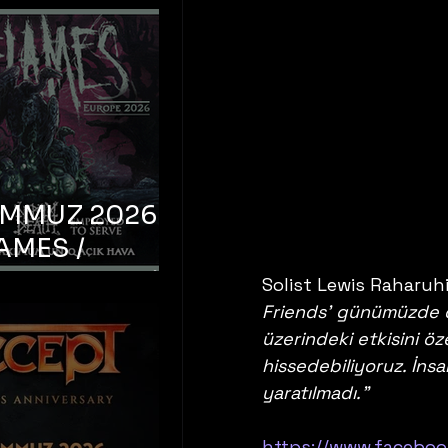
EMMUZ 2026 –
AMES /
LM DEATH /
Solist Lewis Raharuhi
OYED TO
Friends' günümüzde d
üzerindeki etkisini ö
 – İstanbul,
hissedebiliyoruz. İns
mum Uniq
yaratılmadı."
hava
https://www.facebo