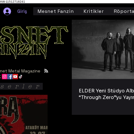
AW-11512718241
Giriş
Mesnet Fanzin
Kritikler
Röporta
net Metal Magazine
serler
ELDER Yeni Stüdyo Al
“Through Zero”yu Yayı