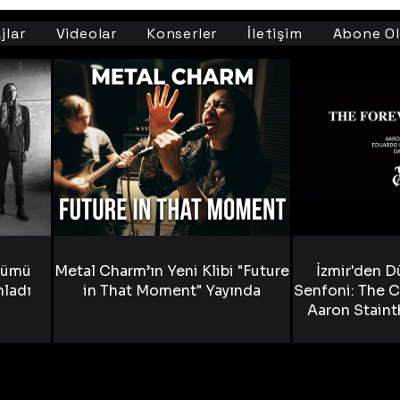
jlar
Videolar
Konserler
İletişim
Abone Ol
bümü
Metal Charm’ın Yeni Klibi "Future
İzmir'den D
nladı
in That Moment" Yayında
Senfoni: The C
Aaron Staint
Bride) ve The
Yen