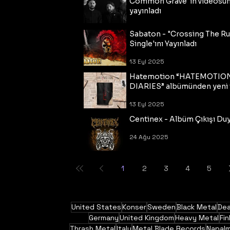
Common Grave"ın videosu
yayınladı
14 Eyl 2025
Sabaton - "Crossing The R
Single'ını Yayınladı
13 Eyl 2025
Hatemotion “HATEMOTIO
DIARIES” albümünden yeni t
13 Eyl 2025
Centinex - Albüm Çıkışı Du
24 Ağu 2025
1
2
3
4
5
United States
Konser
Sweden
Black Metal
Dea
Germany
United Kingdom
Heavy Metal
Fin
Thrash Metal
Italy
Metal Blade Records
Napal