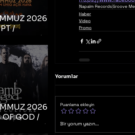
Napalm Records
Groove Me
Haber
EMMUZ 2026 –
Video
PT /
Promo
RUCTION /
S ‘N’
RS – İstanbul,
mum Uniq
Yorumlar
hava
Puanlama ekleyin
EMMUZ 2026 –
 OF GOD /
Bir yorum yazın...
T CULTURE /