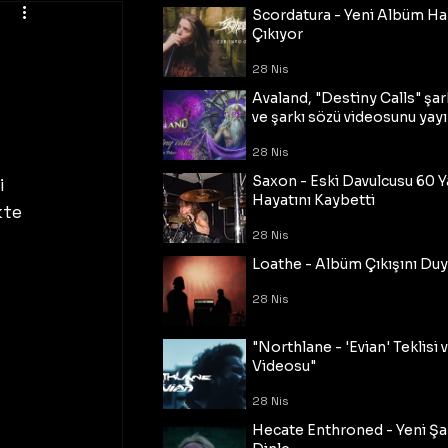
Scordatura - Yeni Albüm Ha
Çıkıyor
28 Nis
Avaland, "Destiny Calls" şar
ve şarkı sözü videosunu yayı
28 Nis
Saxon - Eski Davulcusu 60 
i 
Hayatını Kaybetti
kte 
28 Nis
Loathe - Albüm Çıkışını Du
28 Nis
"Northlane - 'Evian' Teklisi 
Videosu"
28 Nis
Hecate Enthroned - Yeni Şar