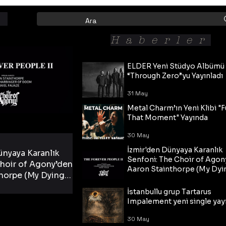
Haberler
ELDER Yeni Stüdyo Albümü
“Through Zero”yu Yayınladı
31 May
Metal Charm’ın Yeni Klibi "F
That Moment" Yayında
30 May
İzmir'den Dünyaya Karanlık
ünyaya Karanlık
Senfoni: The Choir of Agon
hoir of Agony’den
Aaron Stainthorpe (My Dyi
horpe (My Dying
Bride) ve The Cross Eşliğin
 Cross Eşliğinde
30 May
Tekli!
İstanbullu grup Tartarus
i Tekli!
Impalement yeni single yayı
30 May