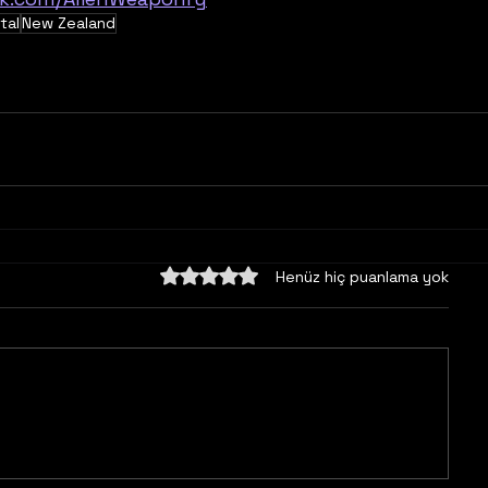
tal
New Zealand
5 üzerinden 0 yıldız
Henüz hiç puanlama yok