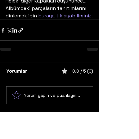
Heleki diğer kapakları düşününce…
Albümdeki parçaların tanıtımlarını 
dinlemek için 
buraya tıklayabilirsiniz.
Yorumlar
0.0 / 5 (0)
Yorum yapın ve puanlayın...
United States
Konser
Sweden
Black Metal
Death Metal
Germany