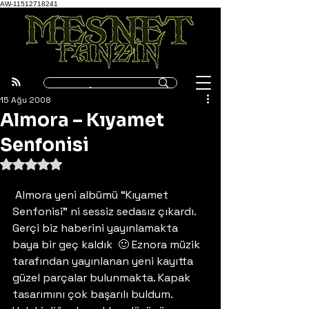
AW-11512718241
15 Ağu 2008
Almora – Kıyamet
Senfonisi
5 üzerinden NaN yıldız
 Almora yeni albümü “Kıyamet 
Senfonisi” ni sessiz sedasız çıkardı. 
Gerçi biz haberini yayınlamakta 
baya bir geç kaldık  🙂 Eznora müzik 
tarafından yayınlanan yeni kayıtta 
güzel parçalar bulunmakta. Kapak 
tasarımını çok başarılı buldum. 