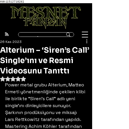
AW-11512718241
26 Kas 2023
Alterium – ‘Siren’s Call’
Single’ını ve Resmi
Videosunu Tanıttı
5 üzerinden NaN yıldız
Power metal grubu Alterium, Matteo 
Ermeti yönetmenliğinde çekilen klibi 
ile birlikte “Siren’s Call” adlı yeni 
single’ını dinleyicilere sunuyor. 
Şarkının prodüksiyonu ve miksajı 
Lars Rettkowitz tarafından yapıldı. 
Mastering Achim Köhler tarafından 