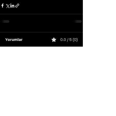
Yorumlar
0.0 / 5 (0)
Yorum yapın ve puanlayın...
United States
Konser
Sweden
Black Metal
Death Metal
Germany
United Kingdom
Heavy Metal
Finland
Thrash Metal
Italy
Napalm Records
Metal Blade Records
Nuclear Blast
Norway
California
Unsigned/independent