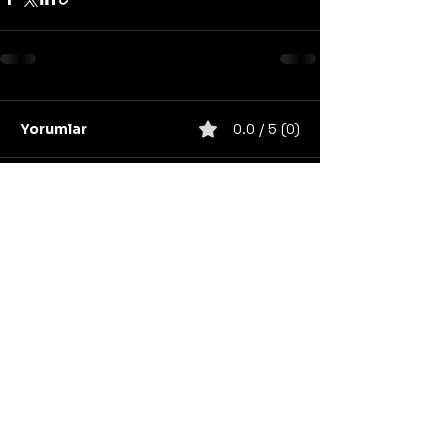
Yorumlar
0.0 / 5 (0)
Yorum yapın ve puanlayın...
United States
Konser
Sweden
Black Metal
Death Metal
Germany
United Kingdom
Heavy Metal
Finland
Thrash Metal
Italy
Napalm Records
Metal Blade Records
Nuclear Blast
Norway
California
Unsigned/independent
Power Metal
Century Media Records