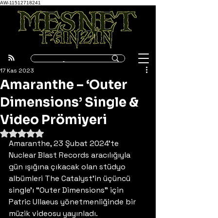
AW-11512718241
17 Kas 2023
Amaranthe – ‘Outer
Dimensions’ Single &
Video Prömiyeri
5 üzerinden NaN yıldız
Amaranthe, 23 Şubat 2024’te 
Nuclear Blast Records aracılığıyla 
gün ışığına çıkacak olan stüdyo 
albümleri The Catalyst’in üçüncü 
single’ı “Outer Dimensions” için 
Patric Ullaeus yönetmenliğinde bir 
müzik videosu yayınladı. 