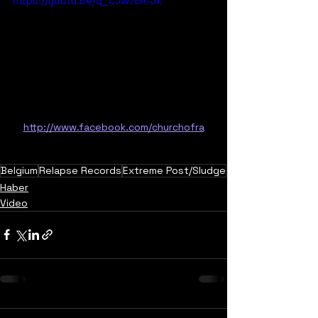
https://youtu.be/q_CJw7cH-Jk
http://www.facebook.com/churchofra
Belgium
Relapse Records
Extreme Post/Sludge
Haber
Video