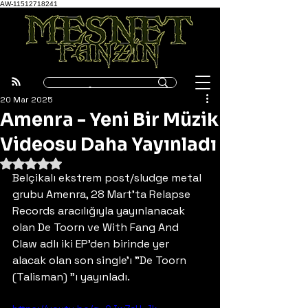
AW-11512718241
20 Mar 2025
Amenra - Yeni Bir Müzik
Videosu Daha Yayınladı
5 üzerinden NaN yıldız
Belçikalı ekstrem post/sludge metal 
grubu Amenra, 28 Mart'ta Relapse 
Records aracılığıyla yayınlanacak 
olan De Toorn ve With Fang And 
Claw adlı iki EP'den birinde yer 
alacak olan son single'ı "De Toorn 
(Talisman) "ı yayınladı.