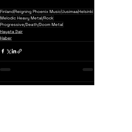
Finland
Reigning Phoenix Music
Uusimaa
Helsinki
Melodic Heavy Metal/Rock
Progressive/Death/Doom Metal
Hayata Dair
Haber
Yorumlar
0.0 / 5 (0)
Yorum yapın ve puanlayın...