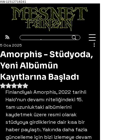
AW-11512718241
5 Oca 2025
Amorphis - Stüdyoda,
Yeni Albümün
Kayıtlarına Başladı
5 üzerinden NaN yıldız
Finlandiyalı Amorphis, 2022 tarihli 
Halo'nun devamı niteliğindeki 15. 
tam uzunluktaki albümlerini 
kaydetmek üzere resmi olarak 
stüdyoya girdiklerine dair kısa bir 
haber paylaştı. Yakında daha fazla 
güncelleme için bizi izlemeye devam 