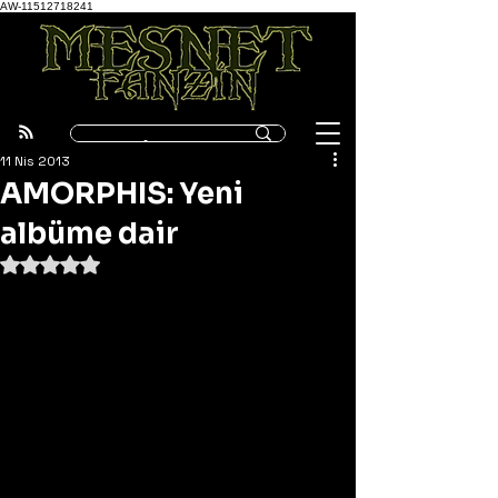
AW-11512718241
11 Nis 2013
AMORPHIS: Yeni
albüme dair
5 üzerinden NaN yıldız