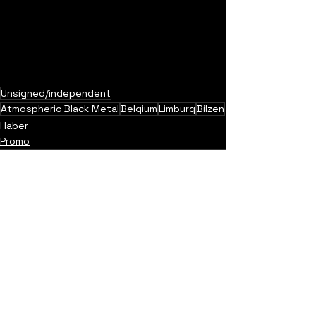
Unsigned/independent
Atmospheric Black Metal
Belgium
Limburg
Bilzen
Haber
Promo
Yorumlar
0.0 / 5 (0)