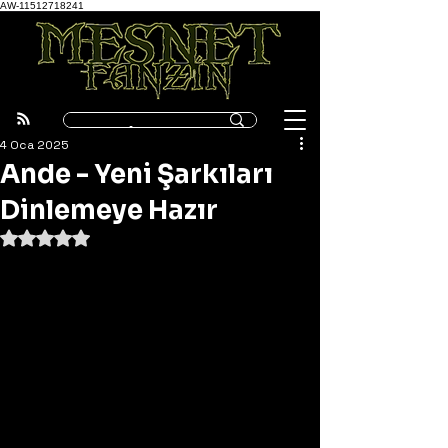
AW-11512718241
4 Oca 2025
Ande - Yeni Şarkıları
Dinlemeye Hazır
5 üzerinden NaN yıldız