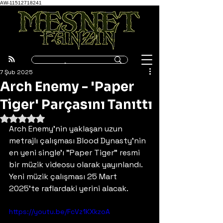
AW-11512718241
7 Şub 2025
Arch Enemy - 'Paper
Tiger' Parçasını Tanıttı
5 üzerinden NaN yıldız
Arch Enemy'nin yaklaşan uzun 
metrajlı çalışması Blood Dynasty'nin 
en yeni single'ı "Paper Tiger" resmi 
bir müzik videosu olarak yayınlandı. 
Yeni müzik çalışması 25 Mart 
2025'te raflardaki yerini alacak.
https://youtu.be/FcVz1KXkzoA