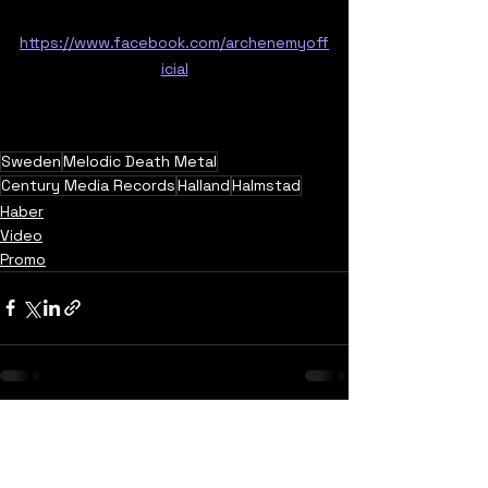
https://www.facebook.com/archenemyoff
icial
Sweden
Melodic Death Metal
Century Media Records
Halland
Halmstad
Haber
Video
Promo
Yorumlar
0.0 / 5 (0)