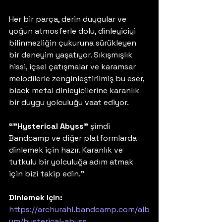
Her bir parça, derin duygular ve 
yoğun atmosferle dolu, dinleyiciyi 
bilinmezliğin çukuruna sürükleyen 
bir deneyim yaşatıyor. Sıkışmışlık 
hissi, içsel çatışmalar ve karamsar 
melodilerle zenginleştirilmiş bu eser, 
black metal dinleyicilerine karanlık 
bir duygu yolculuğu vaat ediyor. 
“”Hysterical Abyss”
 şimdi 
Bandcamp ve diğer platformlarda 
dinlemek için hazır. Karanlık ve 
tutkulu bir yolculuğa adım atmak 
için bizi takip edin.” 
Dinlemek için:
https://archurahl.bandcamp.com/alb
um/hysterical-abyss