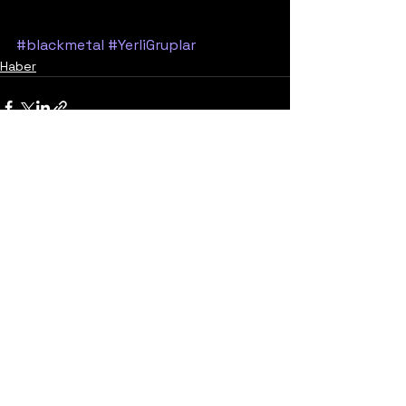
#blackmetal
#YerliGruplar
Haber
Yorumlar
0.0 / 5 (0)
Yorum yapın ve puanlayın...
United States
Konser
Sweden