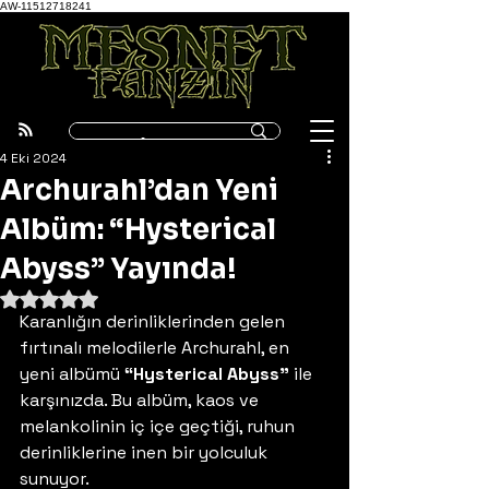
AW-11512718241
4 Eki 2024
Archurahl’dan Yeni
Albüm: “Hysterical
Abyss” Yayında!
5 üzerinden NaN yıldız
Karanlığın derinliklerinden gelen 
fırtınalı melodilerle Archurahl, en 
yeni albümü 
“Hysterical Abyss”
 ile 
karşınızda. Bu albüm, kaos ve 
melankolinin iç içe geçtiği, ruhun 
derinliklerine inen bir yolculuk 
sunuyor. 