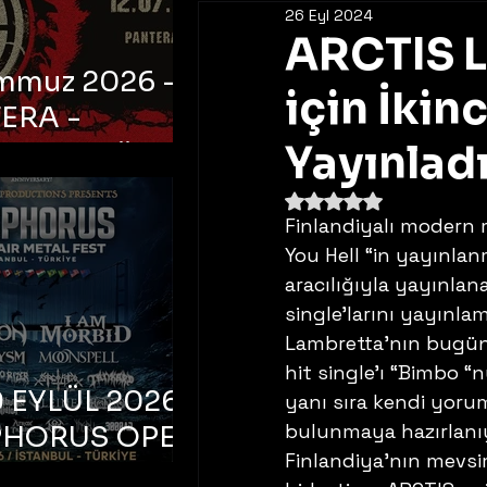
26 Eyl 2024
ARCTIS 
emmuz 2026 -
için İkin
ERA -
bul, Ataköy
Yayınlad
a Arena
5 üzerinden NaN yıldı
Finlandiyalı modern me
You Hell “in yayınla
aracılığıyla yayınlan
single’larını yayınlam
Lambretta’nın bugüne
hit single’ı “Bimbo “
 EYLÜL 2026 –
yanı sıra kendi yorum
bulunmaya hazırlanıy
PHORUS OPEN
Finlandiya’nın mevsim
METAL FEST