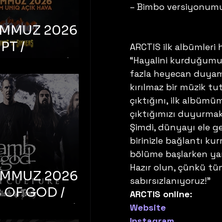
– Bimbo versiyonumuz
EMMUZ 2026 –
PT /
ARCTIS ilk albümleri 
“Hayalini kurduğumuz
RUCTION /
fazla heyecan duyama
S ‘N’
kırılmaz bir müzik tu
RS – İstanbul,
çıktığını, ilk albüm
mum Uniq
çıktığımızı duyurma
hava
Şimdi, dünyayı ele g
birinizle bağlantı ku
bölüme başlarken ya
Hazır olun, çünkü tü
EMMUZ 2026 –
sabırsızlanıyoruz!” 
 OF GOD /
ARCTIS online:
T CULTURE /
Website
Instagram