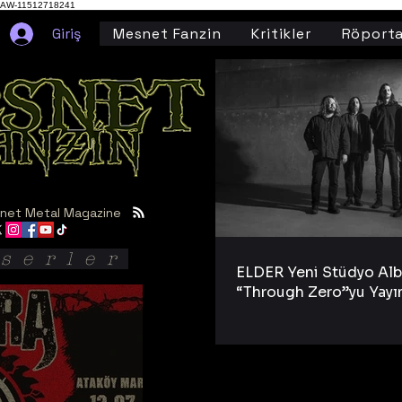
AW-11512718241
Giriş
Mesnet Fanzin
Kritikler
Röporta
net Metal Magazine
serler
ELDER Yeni Stüdyo Al
“Through Zero”yu Yayı