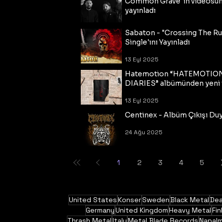
Common Grave"ın videosu
yayınladı
14 Eyl 2025
Sabaton - "Crossing The R
Single'ını Yayınladı
13 Eyl 2025
Hatemotion “HATEMOTIO
DIARIES” albümünden yeni t
13 Eyl 2025
Centinex - Albüm Çıkışı Du
24 Ağu 2025
1
2
3
4
5
United States
Konser
Sweden
Black Metal
Dea
Germany
United Kingdom
Heavy Metal
Fin
Thrash Metal
Italy
Metal Blade Records
Napal