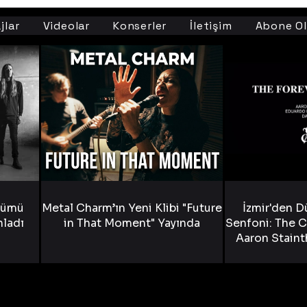
jlar
Videolar
Konserler
İletişim
Abone Ol
bümü
Metal Charm’ın Yeni Klibi "Future
İzmir'den D
nladı
in That Moment" Yayında
Senfoni: The C
Aaron Staint
Bride) ve The
Yen