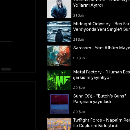
Yollarını Ayırdı
21 Şub
Midnight Odyssey - Beş Fark
Versiyonda Yeni Single'ı Su
21 Şub
Sarcasm - Yeni Albüm Mayı
20 Şub
Metal Factory - "Human Ecs
şarkısını yayınlıyor
20 Şub
Sunn O))) - "Butch's Guns"
Parçasını yayınladı
20 Şub
Twilight Force - Napalm Re
ile Güçlerini Birleştirdi