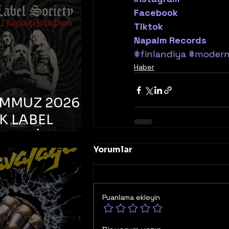
K TOOTH –
Facebook
bul, Bonus
Tiktok
orman
Napalm Records
#finlandiya
#modern
Haber
EMMUZ 2026 –
K LABEL
TY – İstanbul,
Yorumlar
çiftlik Park
Puanlama ekleyin