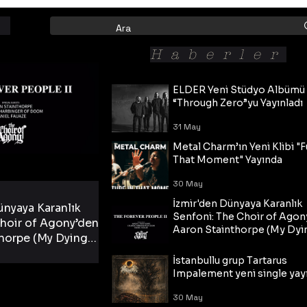
Haberler
ELDER Yeni Stüdyo Albümü
“Through Zero”yu Yayınladı
31 May
Metal Charm’ın Yeni Klibi "F
That Moment" Yayında
30 May
İzmir'den Dünyaya Karanlık
ünyaya Karanlık
Senfoni: The Choir of Agon
hoir of Agony’den
Aaron Stainthorpe (My Dyi
horpe (My Dying
Bride) ve The Cross Eşliğin
 Cross Eşliğinde
30 May
Tekli!
İstanbullu grup Tartarus
i Tekli!
Impalement yeni single yayı
30 May