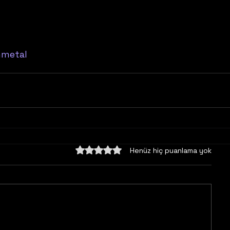
metal
5 üzerinden 0 yıldız
Henüz hiç puanlama yok