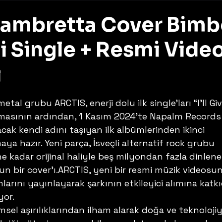
Lambretta Cover Bim
ci Single + Resmi Vide
ı
z
tal grubu ARCTIS, enerji dolu ilk single’ları “I’ll Giv
nmasının ardından, 1 Kasım 2024’te Napalm Records
acak kendi adını taşıyan ilk albümlerinden ikinci 
aya hazır. Yeni parça, İsveçli alternatif rock grubu 
 kadar orijinal haliyle beş milyondan fazla dinlene
nun bir cover’ı.ARCTIS, yeni bir resmi müzik videosu
larını yayınlayarak şarkının etkileyici alımına katkı
or. 
sel aşırılıklarından ilham alarak doğa ve teknolojiy