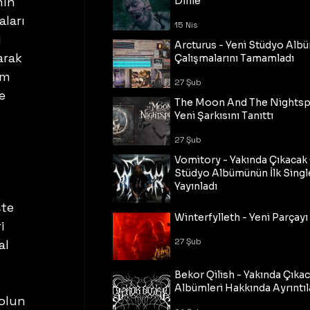
nın 
Dinle
ları 
15 Nis
 
Arcturus - Yeni Stüdyo Al
arak 
Çalışmalarını Tamamladı
rm 
27 Şub
e 
The Moon And The Nightspi
Yeni Şarkısını Tanıttı
27 Şub
Vomitory - Yakında Çıkaca
Stüdyo Albümünün İlk Single
Yayınladı
te 
27 Şub
Winterfylleth - Yeni Parçayı 
i 
27 Şub
al 
Bekor Qilish - Yakında Çıka
 
Albümleri Hakkında Ayrıntıl
olun 