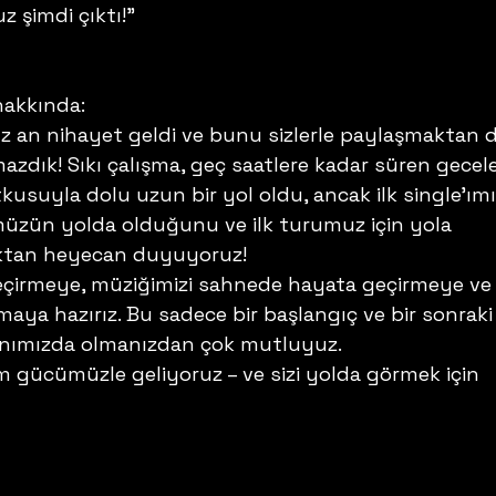
 şimdi çıktı!” 
hakkında:
 an nihayet geldi ve bunu sizlerle paylaşmaktan 
zdık! Sıkı çalışma, geç saatlere kadar süren gecele
tkusuyla dolu uzun bir yol oldu, ancak ilk single’ımı
ümüzün yolda olduğunu ve ilk turumuz için yola 
ktan heyecan duyuyoruz! 
eçirmeye, müziğimizi sahnede hayata geçirmeye ve 
rmaya hazırız. Bu sadece bir başlangıç ve bir sonraki
nımızda olmanızdan çok mutluyuz. 
m gücümüzle geliyoruz – ve sizi yolda görmek için 