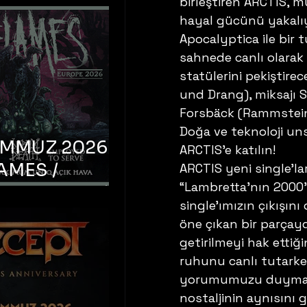
birleştiren ARCTIS, m
hayal gücünü yakalıyo
Apocalyptica ile bir t
sahnede canlı olarak
statülerini pekiştir
und Drang), miksajı
Forsbäck (Rammstein)
Doğa ve teknoloji uns
EMMUZ 2026 –
ARCTIS’e katılın! 
AMES /
ARCTIS yeni single’l
“Lambretta’nın 2000’l
LM DEATH /
single’ımızın çıkışı
OYED TO
öne çıkan bir parçaydı
 – İstanbul,
getirilmeyi hak ettiğ
mum Uniq
ruhunu canlı tutarke
yorumumuzu duyması i
hava
nostaljinin aynısını 