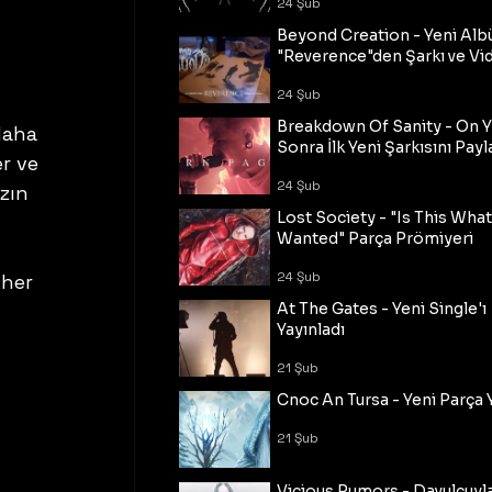
24 Şub
Beyond Creation - Yeni Alb
"Reverence"den Şarkı ve Vi
24 Şub
Breakdown Of Sanity - On Y
daha 
Sonra İlk Yeni Şarkısını Payl
r ve 
24 Şub
zın 
Lost Society - "Is This Wha
Wanted" Parça Prömiyeri
24 Şub
her 
 
At The Gates - Yeni Single'ı
Yayınladı
21 Şub
Cnoc An Tursa - Yeni Parça 
21 Şub
Vicious Rumors - Davulcuyl