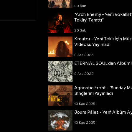
20 Şub
"Arch Enemy - Yeni Vokalisti
Tekliyi Tanıttı"
20 Şub
Kreator - Yeni Tekli İçin Müz
Videosu Yayınladı
9 Ara 2025
ETERNAL SOUL'dan Albüm!
9 Ara 2025
Agnostic Front - 'Sunday M
Single'ını Yayınladı
10 Kas 2025
Jours Pâles - Yeni Albüm Ayr
10 Kas 2025