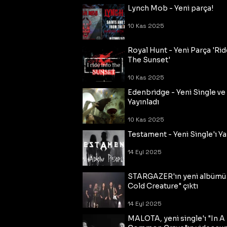
Lynch Mob - Yeni parça!
10 Kas 2025
Royal Hunt - Yeni Parça 'Rid
The Sunset'
10 Kas 2025
Edenbridge - Yeni Single ve
Yayınladı
10 Kas 2025
Testament - Yeni Single'ı Ya
14 Eyl 2025
STARGAZER'ın yeni albümü
Cold Creature" çıktı
14 Eyl 2025
MALOTA, yeni single'ı "In A