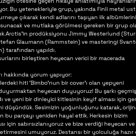
üziğin ötesine geçen hikaye anlatımıyla hayranları
r. Bu yetenekleriyle grup, yakında Finli metal usta
urneye çıkarak kendi adlarını taşıyan ilk albümlerini
 sunacak ve mutlaka görülmesi gereken bir grup ol
ecek.Arctis’in prodüksiyonu Jimmy Westerlund (Stu
 Stefan Glaumann (Rammstein) ve masteringi Svant
 tarafından yapıldı. 
urlarını birleştiren heyecan verici bir macerada 
arı hakkında yorum yapıyor:
erdeki hiti ‘Bimbo’nun bir cover’ı olan yepyeni 
nı duyurmaktan heyecan duyuyoruz! Bu şarkı geçmiş
 ve yeni bir dinleyici kitlesinin keyif alması için ger
ini düşündük. Sesimizin yoğunluğunu katarak, orijin
n bu parçayı yeniden hayal ettik. Herkesin bizim 
çin sabırsızlanıyoruz ve bize verdiği heyecan ve
getirmesini umuyoruz. Destansı bir yolculuğa hazır 