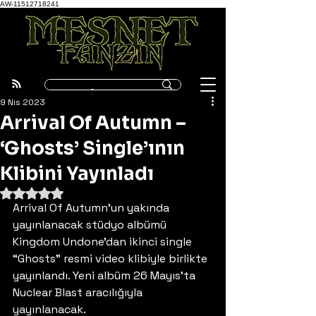
AW-11512718241
9 Nis 2023
Arrival Of Autumn –
‘Ghosts’ Single’ının
Klibini Yayınladı
5 üzerinden NaN yıldız
Arrival Of Autumn’un yakında 
yayınlanacak stüdyo albümü 
Kingdom Undone’dan ikinci single 
“Ghosts” resmi video klibiyle birlikte 
yayınlandı. Yeni albüm 26 Mayıs’ta 
Nuclear Blast aracılığıyla 
yayınlanacak. 