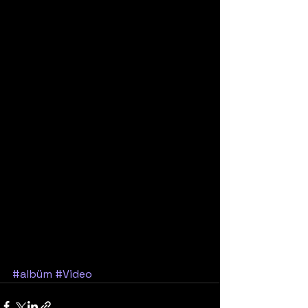
#albüm
#Video