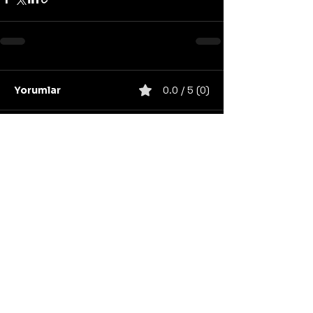
Yorumlar
0.0 / 5 (0)
Yorum yapın ve puanlayın...
United States
Konser
Sweden
Black Metal
Death Metal
Germany
United Kingdom
Heavy Metal
Finland
Thrash Metal
Italy
Napalm Records
Metal Blade Records
Nuclear Blast
Norway
California
Unsigned/independent
Power Metal
Century Media Records