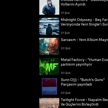
Yollarını Ayırdı
21 Şub
Midnight Odyssey - Beş Fark
Versiyonda Yeni Single'ı Su
21 Şub
Sarcasm - Yeni Albüm Mayı
20 Şub
Metal Factory - "Human Ecs
şarkısını yayınlıyor
20 Şub
Sunn O))) - "Butch's Guns"
Parçasını yayınladı
20 Şub
Twilight Force - Napalm Re
ile Güçlerini Birleştirdi