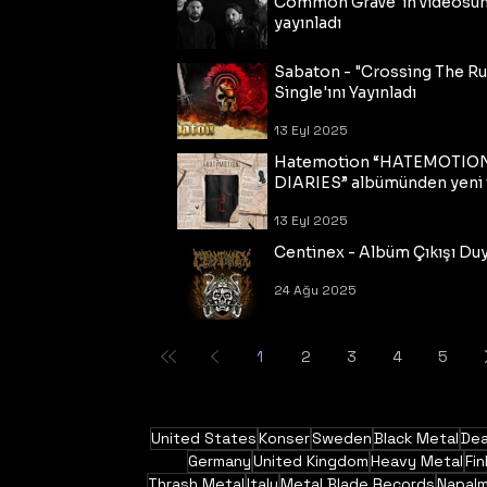
Common Grave"ın videosu
yayınladı
14 Eyl 2025
Sabaton - "Crossing The R
Single'ını Yayınladı
13 Eyl 2025
Hatemotion “HATEMOTIO
DIARIES” albümünden yeni t
13 Eyl 2025
Centinex - Albüm Çıkışı Du
24 Ağu 2025
1
2
3
4
5
United States
Konser
Sweden
Black Metal
Dea
Germany
United Kingdom
Heavy Metal
Fin
Thrash Metal
Italy
Metal Blade Records
Napal