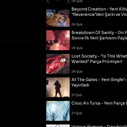
24 Şub
Beyond Creation - Yeni Alb
"Reverence"den Şarkı ve Vi
24 Şub
Breakdown Of Sanity - On Y
Sonra İlk Yeni Şarkısını Payl
24 Şub
Lost Society - "Is This Wha
Wanted" Parça Prömiyeri
24 Şub
At The Gates - Yeni Single'ı
Yayınladı
21 Şub
Cnoc An Tursa - Yeni Parça 
21 Şub
Vicious Rumors - Davulcuyl