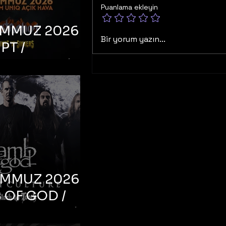
Puanlama ekleyin
EMMUZ 2026 –
Bir yorum yazın...
PT /
RUCTION /
S ‘N’
RS – İstanbul,
mum Uniq
hava
EMMUZ 2026 –
 OF GOD /
T CULTURE /