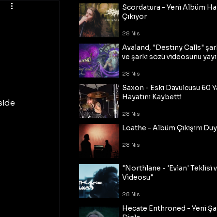
Scordatura - Yeni Albüm Ha
Çıkıyor
28 Nis
Avaland, "Destiny Calls" şar
ve şarkı sözü videosunu yayı
28 Nis
Saxon - Eski Davulcusu 60 
Hayatını Kaybetti
ide 
28 Nis
Loathe - Albüm Çıkışını Du
28 Nis
"Northlane - 'Evian' Teklisi 
Videosu"
28 Nis
Hecate Enthroned - Yeni Şar