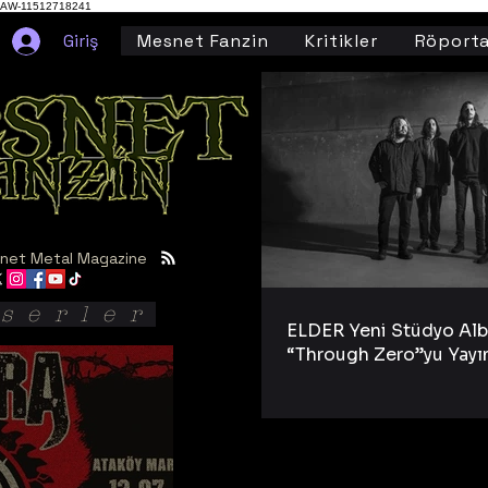
AW-11512718241
Giriş
Mesnet Fanzin
Kritikler
Röporta
net Metal Magazine
serler
ELDER Yeni Stüdyo Al
“Through Zero”yu Yayı