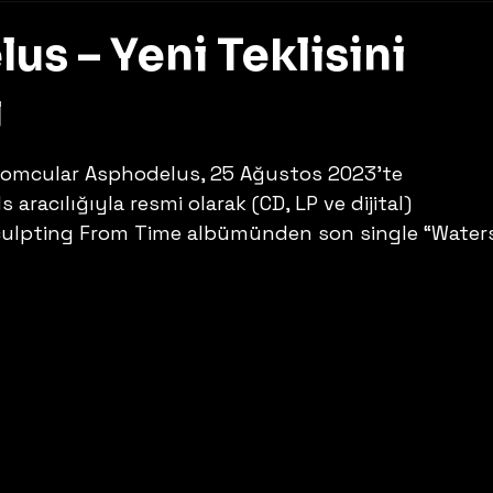
s – Yeni Teklisini
ı
z
oomcular Asphodelus, 25 Ağustos 2023’te 
racılığıyla resmi olarak (CD, LP ve dijital) 
culpting From Time albümünden son single “Waters