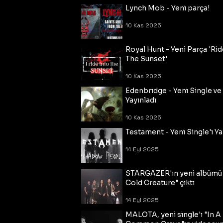
Lynch Mob - Yeni parça!
10 Kas 2025
Royal Hunt - Yeni Parça 'Rid
The Sunset'
10 Kas 2025
Edenbridge - Yeni Single ve
Yayınladı
10 Kas 2025
Testament - Yeni Single'ı Ya
14 Eyl 2025
STARGAZER'ın yeni albümü
Cold Creature" çıktı
14 Eyl 2025
MALOTA, yeni single'ı "In A