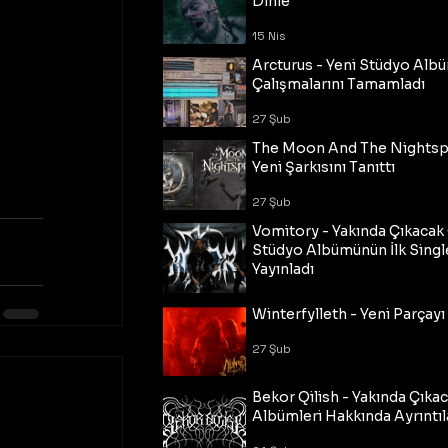
Dinle
15 Nis
Arcturus - Yeni Stüdyo Al
Çalışmalarını Tamamladı
27 Şub
The Moon And The Nightspi
Yeni Şarkısını Tanıttı
27 Şub
Vomitory - Yakında Çıkaca
Stüdyo Albümünün İlk Single
Yayınladı
27 Şub
Winterfylleth - Yeni Parçayı 
27 Şub
Bekor Qilish - Yakında Çıka
Albümleri Hakkında Ayrıntıl