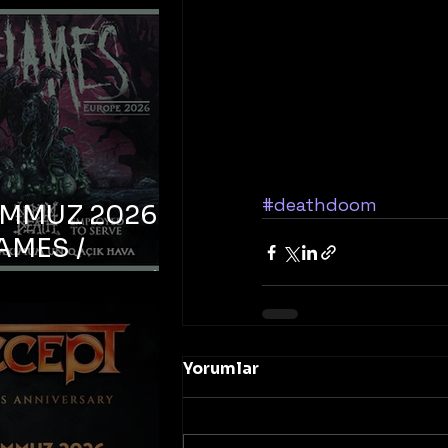
#deathdoom
EMMUZ 2026 –
AMES /
LM DEATH /
OYED TO
 – İstanbul,
Yorumlar
mum Uniq
hava