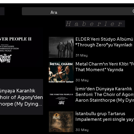
Haberler
ELDER Yeni Stüdyo Albümü
“Through Zero”yu Yayınladı
31 May
Metal Charm’ın Yeni Klibi "F
That Moment" Yayında
30 May
İzmir'den Dünyaya Karanlık
ünyaya Karanlık
Senfoni: The Choir of Agon
hoir of Agony’den
Aaron Stainthorpe (My Dyi
horpe (My Dying
Bride) ve The Cross Eşliğin
 Cross Eşliğinde
30 May
Tekli!
İstanbullu grup Tartarus
i Tekli!
Impalement yeni single yayı
30 May