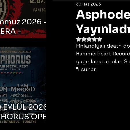
30 Haz 2023
Asphodelu
emmuz 2026 -
Yayınlad
ERA -
5 üzerinden NaN yıldı
bul, Ataköy
Finlandiyalı death d
a Arena
Hammerheart Records a
yayınlanacak olan S
“ı sunar. 
 EYLÜL 2026 –
PHORUS OPEN
METAL FEST