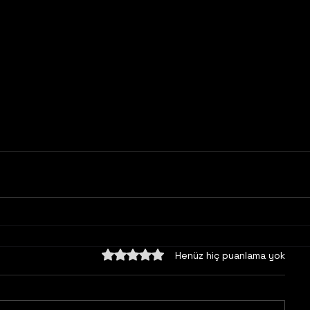
5 üzerinden 0 yıldız
Henüz hiç puanlama yok