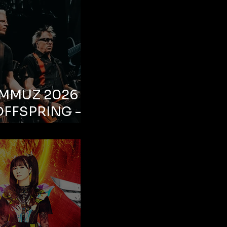
EMMUZ 2026 –
OFFSPRING –
ul, Life Park