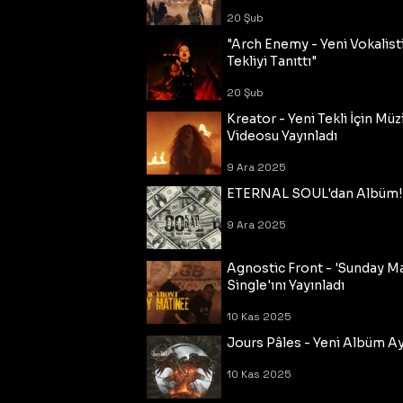
20 Şub
"Arch Enemy - Yeni Vokalisti
Tekliyi Tanıttı"
20 Şub
Kreator - Yeni Tekli İçin Müz
Videosu Yayınladı
9 Ara 2025
ETERNAL SOUL'dan Albüm!
9 Ara 2025
Agnostic Front - 'Sunday M
Single'ını Yayınladı
10 Kas 2025
Jours Pâles - Yeni Albüm Ayr
10 Kas 2025