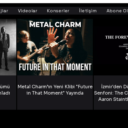
jlar
Videolar
Konserler
İletişim
Abone Ol
bümü
Metal Charm’ın Yeni Klibi "Future
İzmir'den D
nladı
in That Moment" Yayında
Senfoni: The C
Aaron Staint
Bride) ve The
Yen