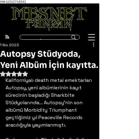
AW-11512718241
1 Nis 2023
Autopsy Stüdyoda,
Yeni Albüm İçin kayıtta.
5 üzerinden NaN yıldız
Kaliforniyalı death metal emektarları 
Autopsy, yeni albümlerinin kayıt 
sürecinin başladığı Sharkbite 
Stüdyolarında… Autopsy’nin son 
albümü Morbidity Triumphant 
geçtiğimiz yıl Peaceville Records 
aracılığıyla yayımlanmıştı.