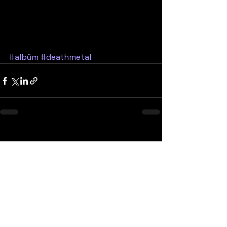
#albüm
#deathmetal
Yorumlar
0.0 / 5 (0)
Yorum yapın ve puanlayın...