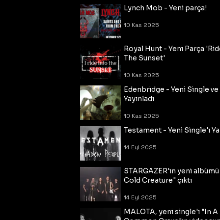
Lynch Mob - Yeni parça!
10 Kas 2025
Royal Hunt - Yeni Parça 'Rid
The Sunset'
10 Kas 2025
Edenbridge - Yeni Single ve
Yayınladı
10 Kas 2025
Testament - Yeni Single'ı Ya
14 Eyl 2025
STARGAZER'ın yeni albümü
Cold Creature" çıktı
14 Eyl 2025
MALOTA, yeni single'ı "In A