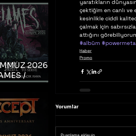
yaratıkların dünyası
çektiğim en canlı ve 
kesinlikle ciddi kali
çalmak için sabırsızl
attığını görebiliyoru
#albüm
#powermeta
Haber
Promo
EMMUZ 2026 –
AMES /
LM DEATH /
OYED TO
 – İstanbul,
Yorumlar
mum Uniq
hava
Puanlama ekleyin