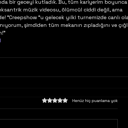
nda bir geceyi kutladık. Bu, tüm kariyerim boyunca
eksantrik müzik videosu, ölümcül ciddi değil, ama 
tede! “Creepshow “u gelecek yılki turnemizde canlı ol
anıyorum, şimdiden tüm mekanın zıpladığını ve çığl
m!”
l
5 üzerinden 0 yıldız
Henüz hiç puanlama yok