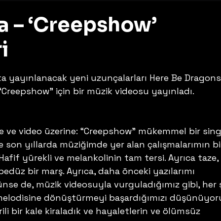
a – ‘Creepshow’
i
z
ta yayınlanacak yeni uzunçalarları Here Be Dragons
 “Creepshow” için bir müzik videosu yayınladı. 
 ve video üzerine: “Creepshow” mükemmel bir singl
 ve son yıllarda müziğimde yer alan çalışmalarımın bi
fif yürekli ve melankolinin tam tersi. Ayrıca taze, 
pedüz bir marş. Ayrıca, daha önceki yazılarımı 
nse de, müzik videosuyla vurguladığımız gibi, her 
 melodisine dönüştürmeyi başardığımızı düşünüyor
ili bir kale kiraladık ve hayaletlerin ve ölümsüz 