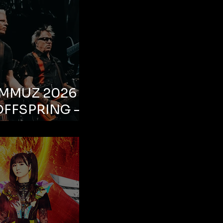
EMMUZ 2026 –
OFFSPRING –
ul, Life Park