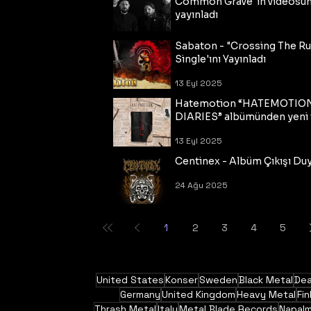
Common Grave"ın videosu
yayınladı
14 Eyl 2025
Sabaton - "Crossing The R
Single'ını Yayınladı
13 Eyl 2025
Hatemotion “HATEMOTIO
DIARIES” albümünden yeni t
13 Eyl 2025
Centinex - Albüm Çıkışı Du
24 Ağu 2025
1
2
3
4
5
United States
Konser
Sweden
Black Metal
Dea
Germany
United Kingdom
Heavy Metal
Fin
Thrash Metal
Italy
Metal Blade Records
Napal