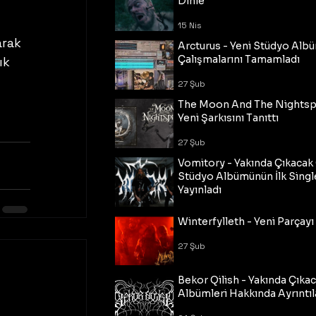
Dinle
 
15 Nis
arak 
Arcturus - Yeni Stüdyo Al
Çalışmalarını Tamamladı
ık 
27 Şub
The Moon And The Nightspi
Yeni Şarkısını Tanıttı
27 Şub
Vomitory - Yakında Çıkaca
Stüdyo Albümünün İlk Single
Yayınladı
27 Şub
Winterfylleth - Yeni Parçayı 
27 Şub
Bekor Qilish - Yakında Çıka
Albümleri Hakkında Ayrıntıl