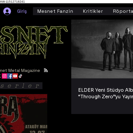
AW-11512718241
Giriş
Mesnet Fanzin
Kritikler
Röporta
net Metal Magazine
serler
ELDER Yeni Stüdyo Al
“Through Zero”yu Yayı