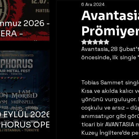
6 Ara 2024
Avantasi
emmuz 2026 -
Prömiyer
ERA -
5 üzerinden NaN yıldı
bul, Ataköy
Avantasia, 28 Şubat’
a Arena
öncesinde, ilk single
Tobias Sammet single
Kısa ve akılda kalıcı
yönünü vurguluyor. Ha
coşkulu ve arsız – dü
 EYLÜL 2026 –
anımsatıyor gibi görü
PHORUS OPEN
ticari bir AVANTASIA
Kuzey İngiltere’de per
METAL FEST