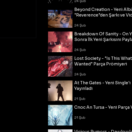
24 Şub
Beyond Creation - Yeni Alb
"Reverence"den Şarkı ve Vi
24 Şub
Breakdown Of Sanity - On Y
Sonra İlk Yeni Şarkısını Payl
24 Şub
Lost Society - "Is This Wha
Wanted" Parça Prömiyeri
24 Şub
At The Gates - Yeni Single'ı
Yayınladı
21 Şub
Cnoc An Tursa - Yeni Parça 
21 Şub
Vicious Rumors - Davulcuyl