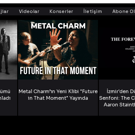
jlar
Videolar
Konserler
İletişim
Abone Ol
bümü
Metal Charm’ın Yeni Klibi "Future
İzmir'den D
nladı
in That Moment" Yayında
Senfoni: The C
Aaron Staint
Bride) ve The
Yen