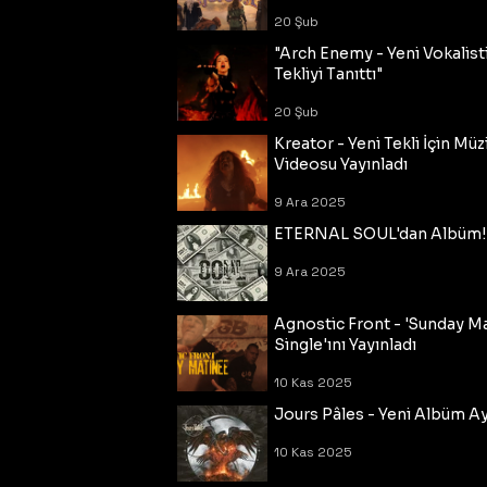
20 Şub
"Arch Enemy - Yeni Vokalisti
Tekliyi Tanıttı"
20 Şub
Kreator - Yeni Tekli İçin Müz
Videosu Yayınladı
9 Ara 2025
ETERNAL SOUL'dan Albüm!
9 Ara 2025
Agnostic Front - 'Sunday M
Single'ını Yayınladı
10 Kas 2025
Jours Pâles - Yeni Albüm Ayr
10 Kas 2025