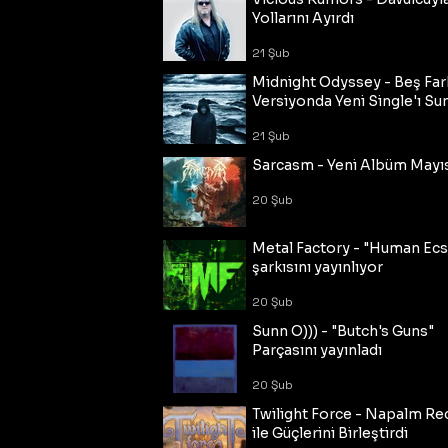
Yollarını Ayırdı
21 Şub
Midnight Odyssey - Beş Fark
Versiyonda Yeni Single'ı Su
21 Şub
Sarcasm - Yeni Albüm Mayı
20 Şub
Metal Factory - "Human Ecs
şarkısını yayınlıyor
20 Şub
Sunn O))) - "Butch's Guns"
Parçasını yayınladı
20 Şub
Twilight Force - Napalm Re
ile Güçlerini Birleştirdi