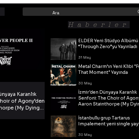
Haberler
ELDER Yeni Stüdyo Albümü
“Through Zero”yu Yayınladı
31 May
Metal Charm’ın Yeni Klibi "F
That Moment" Yayında
30 May
İzmir'den Dünyaya Karanlık
ünyaya Karanlık
Senfoni: The Choir of Agon
hoir of Agony’den
Aaron Stainthorpe (My Dyi
horpe (My Dying
Bride) ve The Cross Eşliğin
 Cross Eşliğinde
30 May
Tekli!
İstanbullu grup Tartarus
i Tekli!
Impalement yeni single yayı
30 May