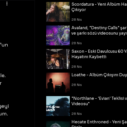
Scordatura - Yeni Albüm Ha
Çıkıyor
28 Nis
Avaland, "Destiny Calls" şar
ve şarkı sözü videosunu yayı
28 Nis
’un 
Saxon - Eski Davulcusu 60 
Hayatını Kaybetti
28 Nis
e. 
Loathe - Albüm Çıkışını Du
r 
28 Nis
"Northlane - 'Evian' Teklisi 
Videosu"
şeyi 
um. 
28 Nis
Hecate Enthroned - Yeni Şar