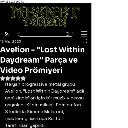
AW-11512718241
18 Mar 2025
Avelion - "Lost Within
Daydream" Parça ve
Video Prömiyeri
5 üzerinden NaN yıldız
İtalyan progressive metal grubu 
Avelion, "Lost Within Daydream" adlı 
yeni single'ları için bir müzik videosu 
yayınladı. Klibin miksajı Domination 
Studio'da Simone Mularoni, 
masteringi ise Luca Bottoli 
tarafından yapıldı.