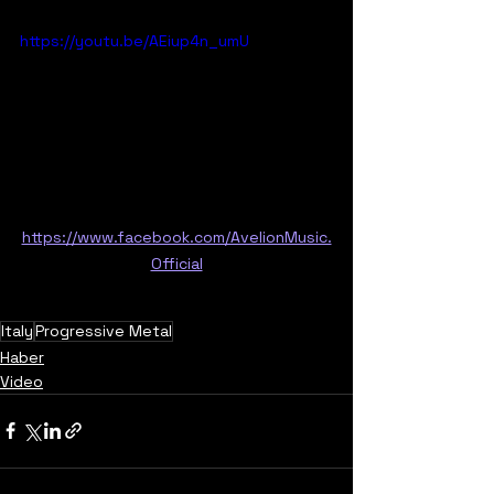
https://youtu.be/AEiup4n_umU
https://www.facebook.com/AvelionMusic.
Official
Italy
Progressive Metal
Haber
Video