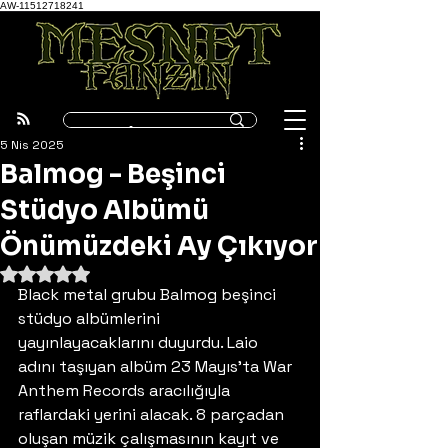
AW-11512718241
5 Nis 2025
Balmog - Beşinci
Stüdyo Albümü
Önümüzdeki Ay Çıkıyor
5 üzerinden NaN yıldız
Black metal grubu Balmog beşinci 
stüdyo albümlerini 
yayınlayacaklarını duyurdu. Laio 
adını taşıyan albüm 23 Mayıs'ta War 
Anthem Records aracılığıyla 
raflardaki yerini alacak. 8 parçadan 
oluşan müzik çalışmasının kayıt ve 