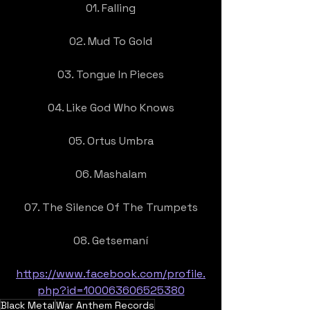
01. Falling
02. Mud To Gold
03. Tongue In Pieces
04. Like God Who Knows
05. Ortus Umbra
06. Mashalam
07. The Silence Of The Trumpets
08. Getsemaní
https://www.facebook.com/profile.
php?id=100063606525380
Black Metal
War Anthem Records