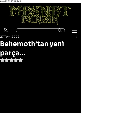
AW-11512718241
27 Tem 2009
Behemoth’tan yeni
parça…
5 üzerinden NaN yıldız