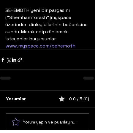
BEHEMOTH yeni bir parçasını 
(“Shemhamforash”)myspace 
üzerinden dinleyicilerinin beğenisine 
sundu. Merak edip dinlemek 
isteyenler buyursunlar. 
www.myspace.com/behemoth
Yorumlar
0.0 / 5 (0)
Yorum yapın ve puanlayın...