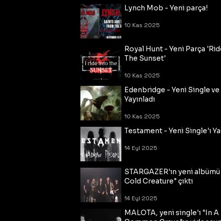
Lynch Mob - Yeni parça!
10 Kas 2025
Royal Hunt - Yeni Parça 'Rid
The Sunset'
10 Kas 2025
Edenbridge - Yeni Single ve
Yayınladı
10 Kas 2025
Testament - Yeni Single'ı Ya
14 Eyl 2025
STARGAZER'ın yeni albümü
Cold Creature" çıktı
14 Eyl 2025
MALOTA, yeni single'ı "In A