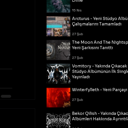
Dinle
15 Nis
Arcturus - Yeni Stüdyo Al
Çalışmalarını Tamamladı
27 Şub
The Moon And The Nightspi
Yeni Şarkısını Tanıttı
27 Şub
Vomitory - Yakında Çıkaca
Stüdyo Albümünün İlk Single
Yayınladı
27 Şub
Winterfylleth - Yeni Parçayı 
27 Şub
Bekor Qilish - Yakında Çıka
Albümleri Hakkında Ayrıntıl