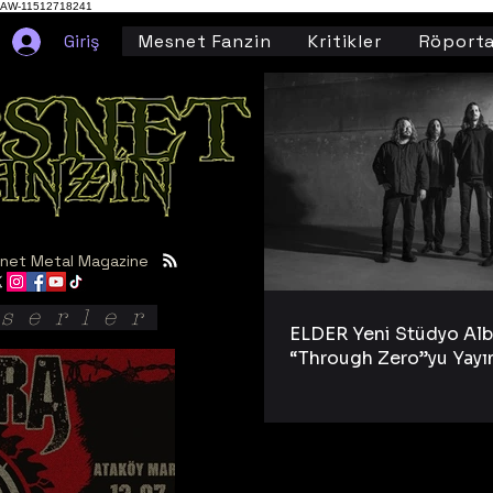
AW-11512718241
Giriş
Mesnet Fanzin
Kritikler
Röporta
net Metal Magazine
serler
ELDER Yeni Stüdyo Al
“Through Zero”yu Yayı