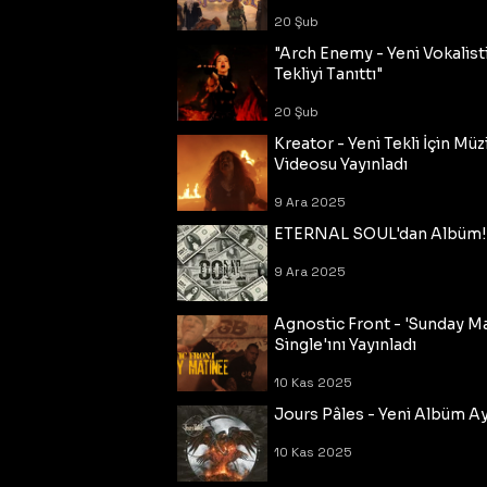
20 Şub
"Arch Enemy - Yeni Vokalisti
Tekliyi Tanıttı"
20 Şub
Kreator - Yeni Tekli İçin Müz
Videosu Yayınladı
9 Ara 2025
ETERNAL SOUL'dan Albüm!
9 Ara 2025
Agnostic Front - 'Sunday M
Single'ını Yayınladı
10 Kas 2025
Jours Pâles - Yeni Albüm Ayr
10 Kas 2025