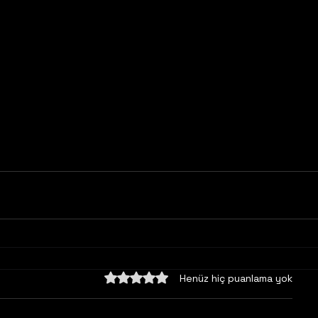
5 üzerinden 0 yıldız
Henüz hiç puanlama yok