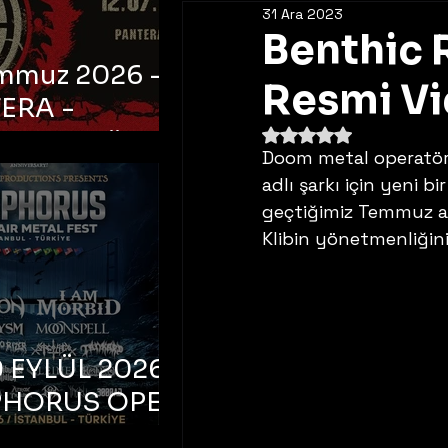
31 Ara 2023
Benthic R
emmuz 2026 -
Resmi Vi
ERA -
5 üzerinden NaN yıldı
bul, Ataköy
Doom metal operatörl
a Arena
adlı şarkı için yeni 
geçtiğimiz Temmuz ay
Klibin yönetmenliğini
 EYLÜL 2026 –
PHORUS OPEN
METAL FEST