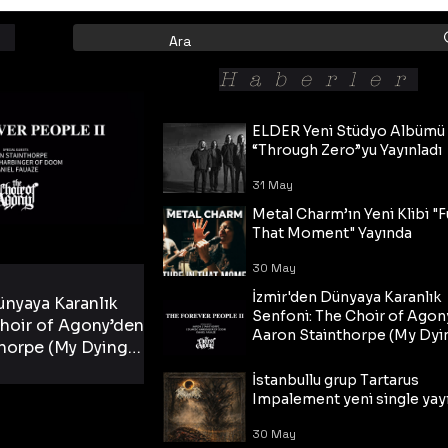
Haberler
ELDER Yeni Stüdyo Albümü
“Through Zero”yu Yayınladı
31 May
Metal Charm’ın Yeni Klibi "F
That Moment" Yayında
30 May
İzmir'den Dünyaya Karanlık
ünyaya Karanlık
Senfoni: The Choir of Agon
hoir of Agony’den
Aaron Stainthorpe (My Dyi
horpe (My Dying
Bride) ve The Cross Eşliğin
 Cross Eşliğinde
30 May
Tekli!
İstanbullu grup Tartarus
i Tekli!
Impalement yeni single yayı
30 May