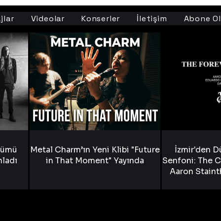
jlar
Videolar
Konserler
İletişim
Abone Ol
bümü
Metal Charm’ın Yeni Klibi "Future
İzmir'den D
nladı
in That Moment" Yayında
Senfoni: The C
Aaron Staint
Bride) ve The
Yen