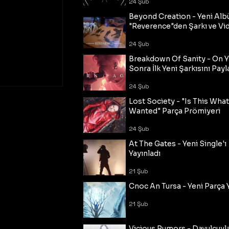
24 Şub
Beyond Creation - Yeni Alb
"Reverence"den Şarkı ve Vi
24 Şub
Breakdown Of Sanity - On Y
Sonra İlk Yeni Şarkısını Payl
24 Şub
Lost Society - "Is This Wha
Wanted" Parça Prömiyeri
24 Şub
At The Gates - Yeni Single'ı
Yayınladı
21 Şub
Cnoc An Tursa - Yeni Parça 
21 Şub
Vicious Rumors - Davulcuyl