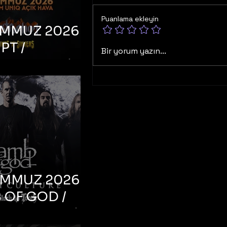
Puanlama ekleyin
EMMUZ 2026 –
PT /
Bir yorum yazın...
RUCTION /
S ‘N’
RS – İstanbul,
mum Uniq
hava
EMMUZ 2026 –
 OF GOD /
T CULTURE /