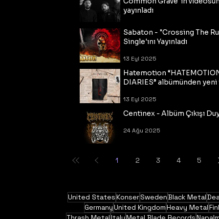
Common Grave"ın videosu
yayınladı
14 Eyl 2025
Sabaton - "Crossing The R
Single'ını Yayınladı
13 Eyl 2025
Hatemotion “HATEMOTIO
DIARIES” albümünden yeni t
13 Eyl 2025
Centinex - Albüm Çıkışı Du
24 Ağu 2025
1
2
3
4
5
United States
Konser
Sweden
Black Metal
Dea
Germany
United Kingdom
Heavy Metal
Fin
Thrash Metal
Italy
Metal Blade Records
Napal