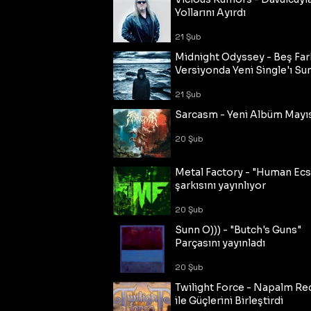
Yollarını Ayırdı
21 Şub
Midnight Odyssey - Beş Fark
Versiyonda Yeni Single'ı Su
21 Şub
Sarcasm - Yeni Albüm Mayı
20 Şub
Metal Factory - "Human Ecs
şarkısını yayınlıyor
20 Şub
Sunn O))) - "Butch's Guns"
Parçasını yayınladı
20 Şub
Twilight Force - Napalm Re
ile Güçlerini Birleştirdi