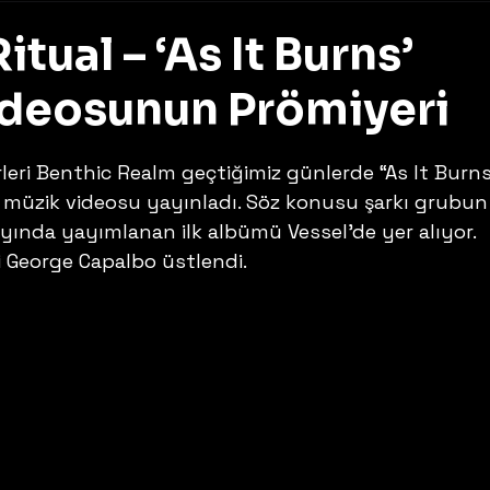
itual – ‘As It Burns’
deosunun Prömiyeri
z
eri Benthic Realm geçtiğimiz günlerde “As It Burns
bir müzik videosu yayınladı. Söz konusu şarkı grubun
ında yayımlanan ilk albümü Vessel’de yer alıyor. 
 George Capalbo üstlendi. 