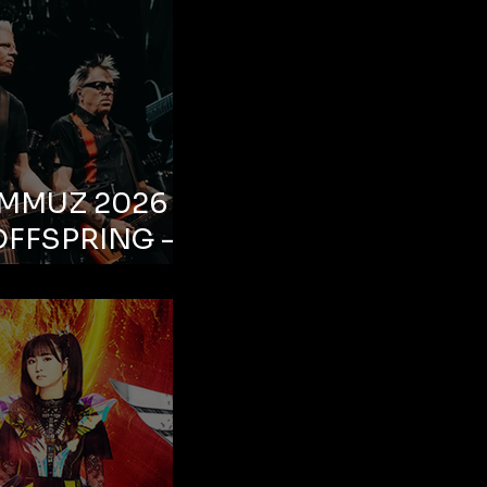
EMMUZ 2026 –
OFFSPRING –
ul, Life Park