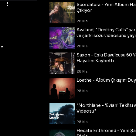
Scordatura - Yeni Albüm Ha
Çıkıyor
28 Nis
Avaland, "Destiny Calls" şar
ve şarkı sözü videosunu yayı
28 Nis
” 
Saxon - Eski Davulcusu 60 
 
Hayatını Kaybetti
28 Nis
Loathe - Albüm Çıkışını Du
28 Nis
"Northlane - 'Evian' Teklisi 
Videosu"
28 Nis
Hecate Enthroned - Yeni Şar