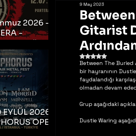
9 May 2023
Between 
emmuz 2026 -
Gitarist 
ERA -
bul, Ataköy
Ardında
a Arena
5 üzerinden NaN yıldı
Between The Buried 
bir hayranının Dustie
faydalandığı karşıla
olmadan devam edec
Grup aşağıdaki açıkla
 EYLÜL 2026 –
Dustie Waring aşağıda
PHORUS OPEN
METAL FEST