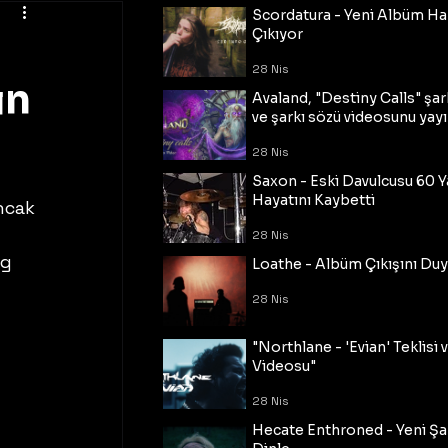
Scordatura - Yeni Albüm Ha
Çıkıyor
28 Nis
ın
Avaland, "Destiny Calls" şar
ve şarkı sözü videosunu yayı
28 Nis
Saxon - Eski Davulcusu 60 
Hayatını Kaybetti
ncak 
28 Nis
g 
Loathe - Albüm Çıkışını Du
28 Nis
"Northlane - 'Evian' Teklisi 
Videosu"
28 Nis
Hecate Enthroned - Yeni Şar