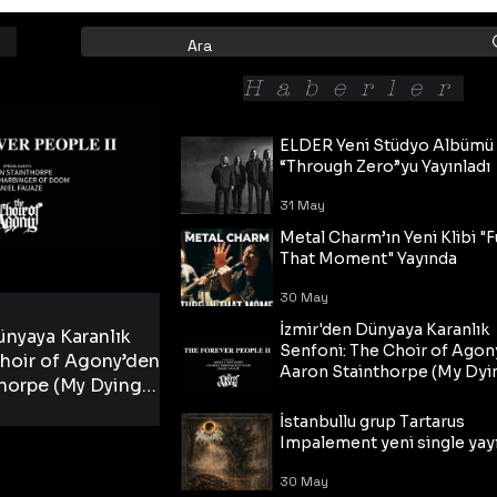
Haberler
ELDER Yeni Stüdyo Albümü
“Through Zero”yu Yayınladı
31 May
Metal Charm’ın Yeni Klibi "F
That Moment" Yayında
30 May
İzmir'den Dünyaya Karanlık
ünyaya Karanlık
Senfoni: The Choir of Agon
hoir of Agony’den
Aaron Stainthorpe (My Dyi
horpe (My Dying
Bride) ve The Cross Eşliğin
 Cross Eşliğinde
30 May
Tekli!
İstanbullu grup Tartarus
i Tekli!
Impalement yeni single yayı
30 May