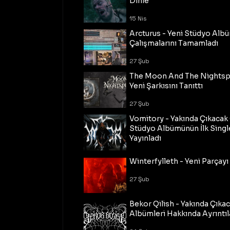
Dinle
15 Nis
Arcturus - Yeni Stüdyo Al
Çalışmalarını Tamamladı
27 Şub
The Moon And The Nightspi
Yeni Şarkısını Tanıttı
27 Şub
Vomitory - Yakında Çıkaca
Stüdyo Albümünün İlk Single
Yayınladı
27 Şub
Winterfylleth - Yeni Parçayı 
27 Şub
Bekor Qilish - Yakında Çıka
Albümleri Hakkında Ayrıntıl