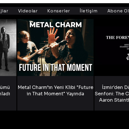
jlar
Videolar
Konserler
İletişim
Abone Ol
bümü
Metal Charm’ın Yeni Klibi "Future
İzmir'den D
nladı
in That Moment" Yayında
Senfoni: The C
Aaron Staint
Bride) ve The
Yen