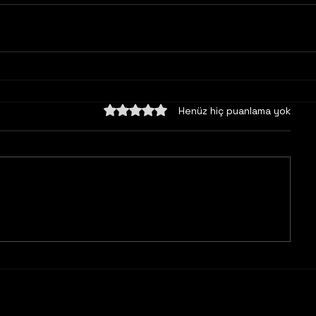
5 üzerinden 0 yıldız
Henüz hiç puanlama yok