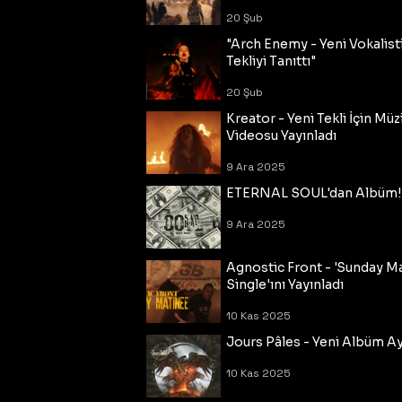
20 Şub
"Arch Enemy - Yeni Vokalisti
Tekliyi Tanıttı"
20 Şub
Kreator - Yeni Tekli İçin Müz
Videosu Yayınladı
9 Ara 2025
ETERNAL SOUL'dan Albüm!
9 Ara 2025
Agnostic Front - 'Sunday M
Single'ını Yayınladı
10 Kas 2025
Jours Pâles - Yeni Albüm Ayr
10 Kas 2025