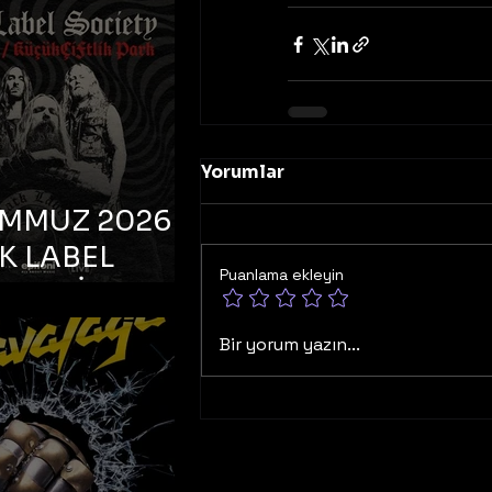
K TOOTH –
bul, Bonus
orman
Yorumlar
EMMUZ 2026 –
K LABEL
Puanlama ekleyin
TY – İstanbul,
çiftlik Park
Bir yorum yazın...