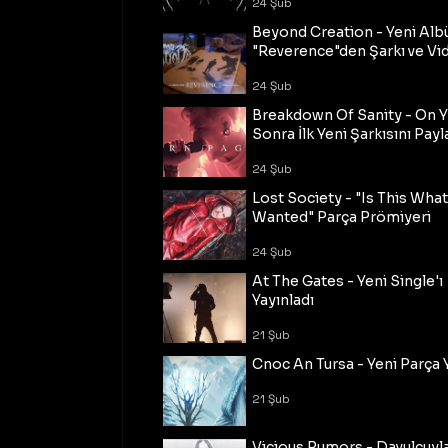
24 Şub
Beyond Creation - Yeni Alb
"Reverence"den Şarkı ve Vi
24 Şub
Breakdown Of Sanity - On Y
Sonra İlk Yeni Şarkısını Payl
24 Şub
Lost Society - "Is This Wha
Wanted" Parça Prömiyeri
24 Şub
At The Gates - Yeni Single'ı
Yayınladı
21 Şub
Cnoc An Tursa - Yeni Parça 
21 Şub
Vicious Rumors - Davulcuyl