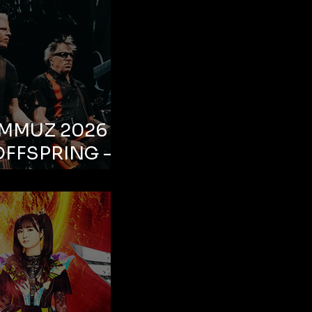
EMMUZ 2026 –
OFFSPRING –
ul, Life Park