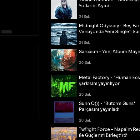
Yollarını Ayırdı
21 Şub
Midnight Odyssey - Beş Fark
Versiyonda Yeni Single'ı Su
21 Şub
Sarcasm - Yeni Albüm Mayı
20 Şub
Metal Factory - "Human Ecs
şarkısını yayınlıyor
20 Şub
Sunn O))) - "Butch's Guns"
Parçasını yayınladı
20 Şub
Twilight Force - Napalm Re
ile Güçlerini Birleştirdi