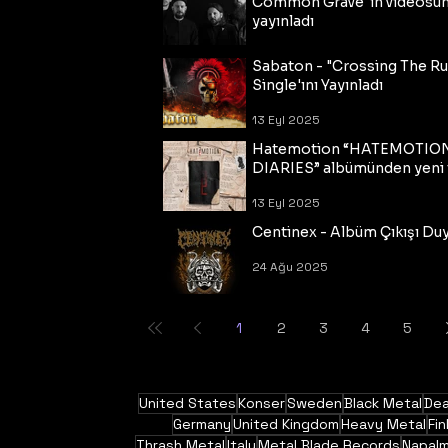
Common Grave"ın videosu
yayınladı
14 Eyl 2025
Sabaton - "Crossing The R
Single'ını Yayınladı
13 Eyl 2025
Hatemotion “HATEMOTIO
DIARIES” albümünden yeni t
13 Eyl 2025
Centinex - Albüm Çıkışı Du
24 Ağu 2025
1
2
3
4
5
United States
Konser
Sweden
Black Metal
Dea
Germany
United Kingdom
Heavy Metal
Fin
Thrash Metal
Italy
Metal Blade Records
Napal