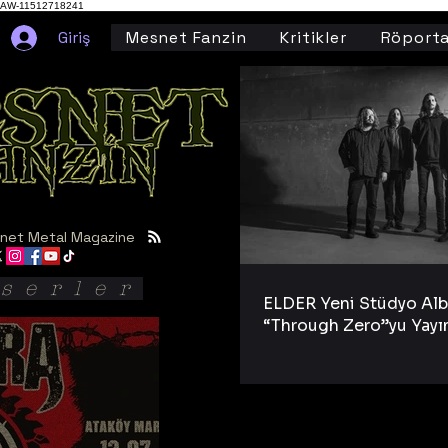
AW-11512718241
Giriş
Mesnet Fanzin
Kritikler
Röporta
net Metal Magazine
serler
ELDER Yeni Stüdyo Al
“Through Zero”yu Yayı