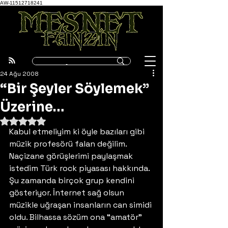
AW-11512718241
24 Ağu 2008
“Bir Şeyler Söylemek”
Üzerine…
5 üzerinden NaN yıldız
Kabul etmeliyim ki öyle bazıları gibi 
müzik profesörü falan değilim. 
Naçizane görüşlerimi paylaşmak 
istedim Türk rock piyasası hakkında. 
Şu zamanda birçok grup kendini 
gösteriyor. İnternet sağ olsun 
müzikle uğraşan insanların can simidi 
oldu. Bilhassa sözüm ona “amatör” 