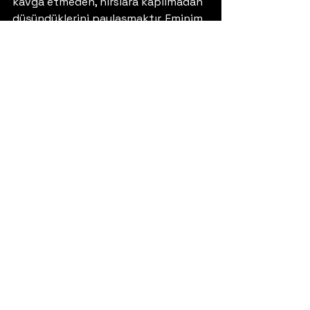
kavga etmeden, hırslara kapılmadan 
düşündüklerini paylaşmaktır. Eminim 
söyleyecek sözü olan gruplar en 
samimi halleriyle karşımızda daha 
fazla olurlar. Bizlerde bu sayfalardan 
sizlere aktarır, tanıtmaya çalışırız.
Yorumlar
0.0 / 5 (0)
Yorum yapın ve puanlayın...