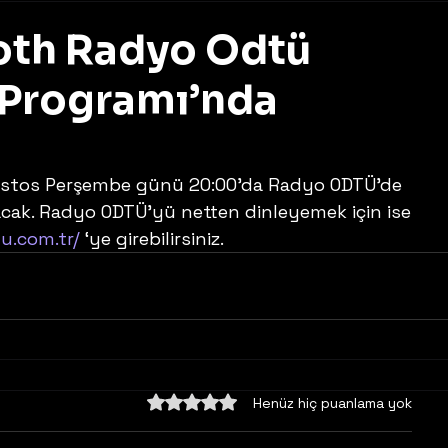
oth Radyo Odtü
Programı’nda
z
cak. Radyo ODTÜ’yü netten dinleyemek için ise 
u.com.tr/
 ‘ye girebilirsiniz.
5 üzerinden 0 yıldız
Henüz hiç puanlama yok