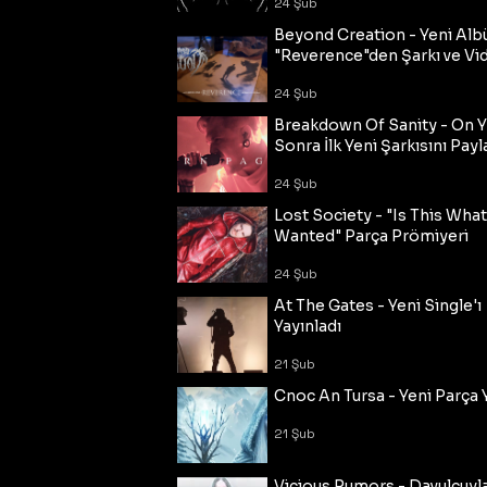
24 Şub
Beyond Creation - Yeni Alb
"Reverence"den Şarkı ve Vi
24 Şub
Breakdown Of Sanity - On Y
Sonra İlk Yeni Şarkısını Payl
24 Şub
Lost Society - "Is This Wha
Wanted" Parça Prömiyeri
24 Şub
At The Gates - Yeni Single'ı
Yayınladı
21 Şub
Cnoc An Tursa - Yeni Parça 
21 Şub
Vicious Rumors - Davulcuyl