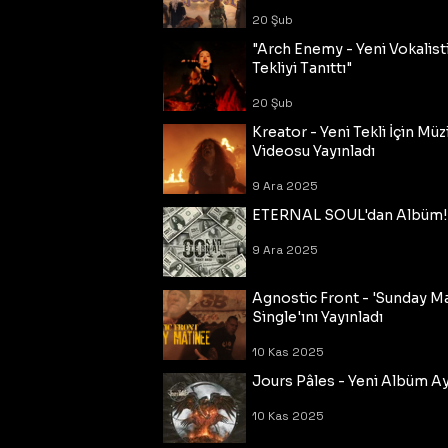
20 Şub
"Arch Enemy - Yeni Vokalisti
Tekliyi Tanıttı"
20 Şub
Kreator - Yeni Tekli İçin Müz
Videosu Yayınladı
9 Ara 2025
ETERNAL SOUL'dan Albüm!
9 Ara 2025
Agnostic Front - 'Sunday M
Single'ını Yayınladı
10 Kas 2025
Jours Pâles - Yeni Albüm Ayr
10 Kas 2025