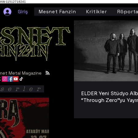
AW-11512718241
Giriş
Mesnet Fanzin
Kritikler
Röporta
net Metal Magazine
serler
ELDER Yeni Stüdyo Al
“Through Zero”yu Yayı