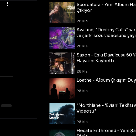
Scordatura - Yeni Albüm Ha
Çıkıyor
28 Nis
Avaland, "Destiny Calls" şar
ve şarkı sözü videosunu yayı
28 Nis
Saxon - Eski Davulcusu 60 
Hayatını Kaybetti
28 Nis
Loathe - Albüm Çıkışını Du
28 Nis
"Northlane - 'Evian' Teklisi 
Videosu"
28 Nis
Hecate Enthroned - Yeni Şar