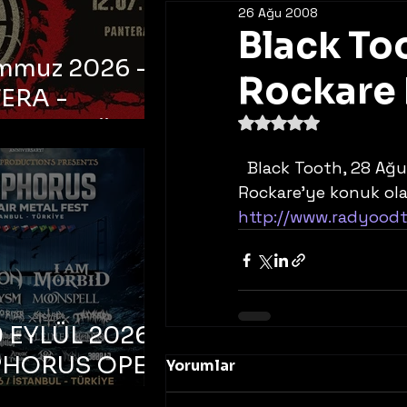
26 Ağu 2008
Black To
emmuz 2026 -
Rockare 
ERA -
5 üzerinden NaN yıldı
bul, Ataköy
a Arena
  Black Tooth, 28 Ağustos Perşembe günü 20:00’da Radyo ODTÜ’de 
Rockare’ye konuk ola
http://www.radyoodt
 EYLÜL 2026 –
PHORUS OPEN
Yorumlar
METAL FEST