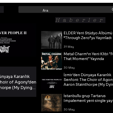
Haberler
ELDER Yeni Stüdyo Albümü
“Through Zero”yu Yayınladı
31 May
Metal Charm’ın Yeni Klibi "F
That Moment" Yayında
30 May
İzmir'den Dünyaya Karanlık
ünyaya Karanlık
Senfoni: The Choir of Agon
hoir of Agony’den
Aaron Stainthorpe (My Dyi
horpe (My Dying
Bride) ve The Cross Eşliğin
 Cross Eşliğinde
30 May
Tekli!
İstanbullu grup Tartarus
i Tekli!
Impalement yeni single yayı
30 May