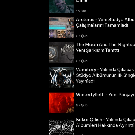
Dinle
15 Nis
Arcturus - Yeni Stüdyo Al
Çalışmalarını Tamamladı
27 Şub
The Moon And The Nightspi
Yeni Şarkısını Tanıttı
27 Şub
Vomitory - Yakında Çıkaca
Stüdyo Albümünün İlk Single
Yayınladı
27 Şub
Winterfylleth - Yeni Parçayı 
27 Şub
Bekor Qilish - Yakında Çıka
Albümleri Hakkında Ayrıntıl