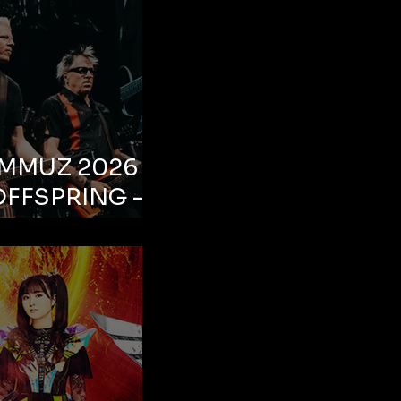
EMMUZ 2026 –
OFFSPRING –
ul, Life Park