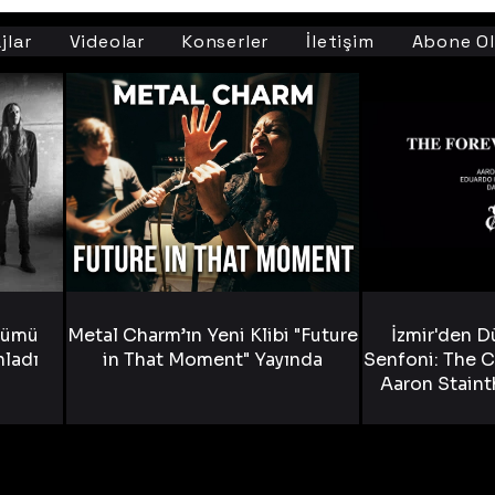
jlar
Videolar
Konserler
İletişim
Abone Ol
bümü
Metal Charm’ın Yeni Klibi "Future
İzmir'den D
nladı
in That Moment" Yayında
Senfoni: The C
Aaron Staint
Bride) ve The
Yen