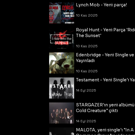
Lynch Mob - Yeni parça!
10 Kas 2025
Royal Hunt - Yeni Parça 'Rid
The Sunset'
10 Kas 2025
Edenbridge - Yeni Single ve
Yayınladı
10 Kas 2025
Testament - Yeni Single'ı Ya
14 Eyl 2025
STARGAZER'ın yeni albümü
Cold Creature" çıktı
14 Eyl 2025
MALOTA, yeni single'ı "In A