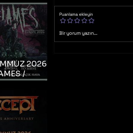
Puanlama ekleyin
Bir yorum yazın...
EMMUZ 2026 –
AMES /
LM DEATH /
OYED TO
 – İstanbul,
mum Uniq
hava