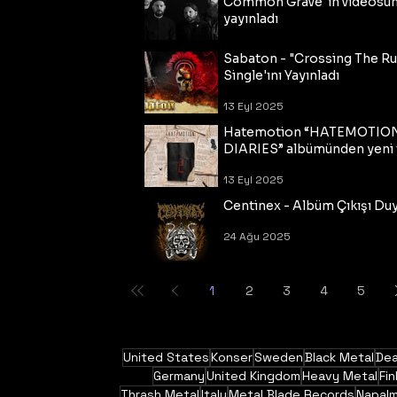
Common Grave"ın videosu
yayınladı
14 Eyl 2025
Sabaton - "Crossing The R
Single'ını Yayınladı
13 Eyl 2025
Hatemotion “HATEMOTIO
DIARIES” albümünden yeni t
13 Eyl 2025
Centinex - Albüm Çıkışı Du
24 Ağu 2025
1
2
3
4
5
United States
Konser
Sweden
Black Metal
Dea
Germany
United Kingdom
Heavy Metal
Fin
Thrash Metal
Italy
Metal Blade Records
Napal