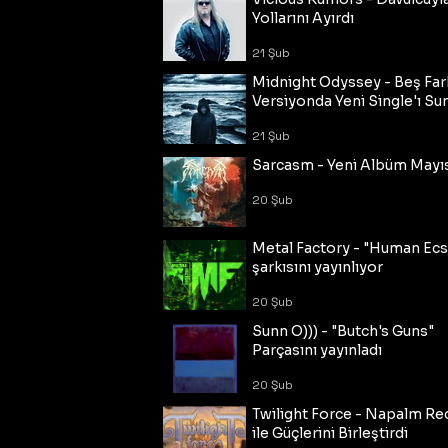
Yollarını Ayırdı
21 Şub
Midnight Odyssey - Beş Fark
Versiyonda Yeni Single'ı Su
21 Şub
Sarcasm - Yeni Albüm Mayı
20 Şub
Metal Factory - "Human Ecs
şarkısını yayınlıyor
20 Şub
Sunn O))) - "Butch's Guns"
Parçasını yayınladı
20 Şub
Twilight Force - Napalm Re
ile Güçlerini Birleştirdi