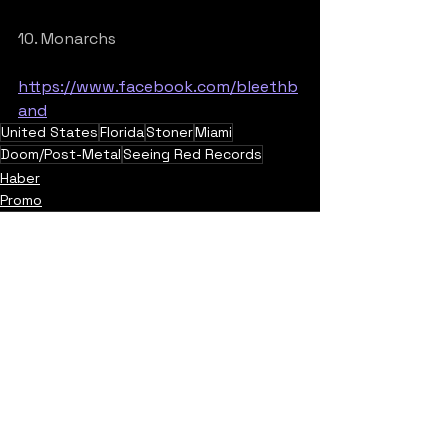
10. Monarchs
https://www.facebook.com/bleethb
and
United States
Florida
Stoner
Miami
Doom/Post-Metal
Seeing Red Records
Haber
Promo
Yorumlar
0.0 / 5 (0)