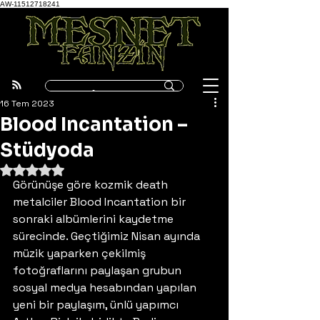
AW-11512718241
16 Tem 2023
Blood Incantation –
Stüdyoda
5 üzerinden NaN yıldız
Görünüşe göre kozmik death 
metalciler Blood Incantation bir 
sonraki albümlerini kaydetme 
sürecinde. Geçtiğimiz Nisan ayında 
müzik yaparken çekilmiş 
fotoğraflarını paylaşan grubun 
sosyal medya hesabından yapılan 
yeni bir paylaşım, ünlü yapımcı 