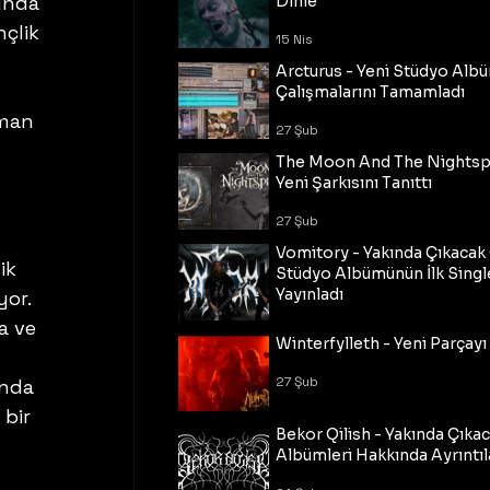
unda 
Dinle
çlik 
15 Nis
Arcturus - Yeni Stüdyo Al
Çalışmalarını Tamamladı
aman 
27 Şub
The Moon And The Nightspi
Yeni Şarkısını Tanıttı
27 Şub
Vomitory - Yakında Çıkaca
ik 
Stüdyo Albümünün İlk Single
Yayınladı
or. 
a ve 
27 Şub
Winterfylleth - Yeni Parçayı 
27 Şub
ında 
 bir 
Bekor Qilish - Yakında Çıka
Albümleri Hakkında Ayrıntıl