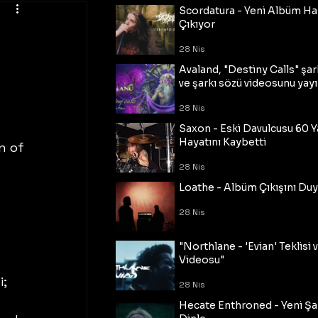
Scordatura - Yeni Albüm Ha
Çıkıyor
28 Nis
Avaland, "Destiny Calls" şar
ve şarkı sözü videosunu yayı
28 Nis
Saxon - Eski Davulcusu 60 
Hayatını Kaybetti
n of 
28 Nis
Loathe - Albüm Çıkışını Du
28 Nis
"Northlane - 'Evian' Teklisi 
Videosu"
; 
28 Nis
 
Hecate Enthroned - Yeni Şar