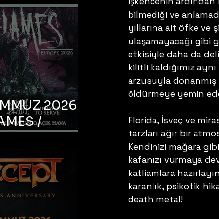
işkencenin ardından 
bilmediği ve anlamadı
yıllarına ait öfke ve
ulaşamayacağı gibi g
etkisiyle daha da del
kilitli kaldığımız ay
arzusuyla donanmış o
öldürmeye yemin eder
EMMUZ 2026 –
AMES /
Florida, İsveç ve mir
tarzları ağır bir atm
LM DEATH /
Kendinizi mağara gibi
OYED TO
kafanızı vurmaya de
 – İstanbul,
katliamlara hazırlayı
mum Uniq
karanlık, psikotik hik
death metal!
hava