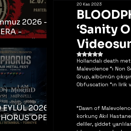
20 Kas 2023
BLOODPHE
emmuz 2026 -
‘Sanity O
ERA -
bul, Ataköy
Videosun
a Arena
5 üzerinden NaN yıldı
Hollandalı death met
Malevolence “ı Non Se
Grup, albümün çıkışı
Obfuscation “ın lirik
 EYLÜL 2026 –
“Dawn of Malevolence
korkunç Akıl Hastanes
PHORUS OPEN
deliler, şiddet yanlıla
METAL FEST