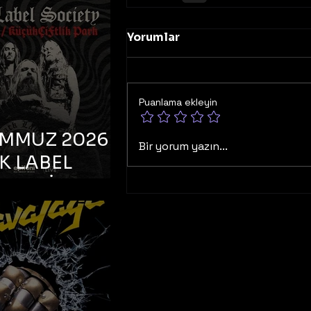
K TOOTH –
bul, Bonus
Yorumlar
orman
Puanlama ekleyin
EMMUZ 2026 –
Bir yorum yazın...
K LABEL
TY – İstanbul,
çiftlik Park