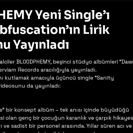
MY Yeni Single’ı
bfuscation’ın Lirik
u Yayınladı
z
alciler BLOODPHEMY, beşinci stüdyo albümleri “Daw
rviam Records aracılığıyla yayınladı. 
nı kutlamak amacıyla üçüncü single “Sanity 
 videosunu da yayınladı: 
” bir konsept albüm – tek anısı içinde büyüdüğü 
i olan genç bir çocuğun karanlık ve çarpık hikayesi
rı ve sadist bir personel arasında. Yıllar süren acı ve