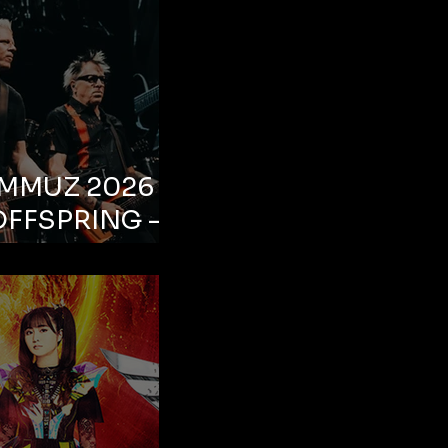
EMMUZ 2026 –
OFFSPRING –
ul, Life Park