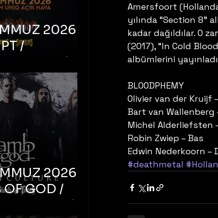
Amersfoort (Holland
yılında “Section 8” a
EMMUZ 2026 –
kadar dağıldılar. O za
PT /
(2017), “In Cold Bloo
albümlerini yayınladıl
RUCTION /
S ‘N’
BLOODPHEMY
RS – İstanbul,
Olivier van der Kruijf 
mum Uniq
Bart van Wallenberg –
hava
Michel Alderliefsten –
Robin Zwiep – Bas
Edwin Nederkoorn – 
#deathmetal
#Holla
EMMUZ 2026 –
 OF GOD /
T CULTURE /