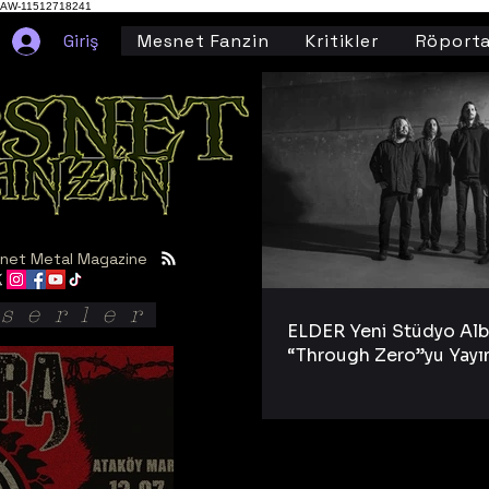
AW-11512718241
Giriş
Mesnet Fanzin
Kritikler
Röporta
net Metal Magazine
serler
ELDER Yeni Stüdyo Al
“Through Zero”yu Yayı