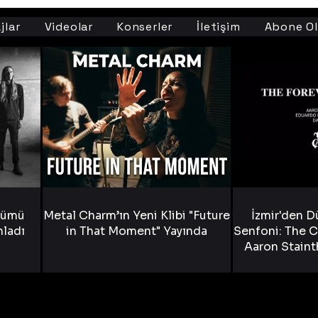
jlar
Videolar
Konserler
İletişim
Abone Ol
bümü
Metal Charm’ın Yeni Klibi "Future
İzmir'den D
nladı
in That Moment" Yayında
Senfoni: The C
Aaron Staint
Bride) ve The
Yen