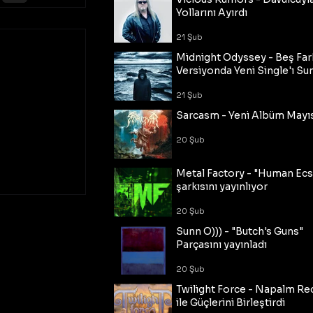
Yollarını Ayırdı
21 Şub
Midnight Odyssey - Beş Fark
Versiyonda Yeni Single'ı Su
21 Şub
Sarcasm - Yeni Albüm Mayı
20 Şub
Metal Factory - "Human Ecs
şarkısını yayınlıyor
20 Şub
Sunn O))) - "Butch's Guns"
Parçasını yayınladı
20 Şub
Twilight Force - Napalm Re
ile Güçlerini Birleştirdi