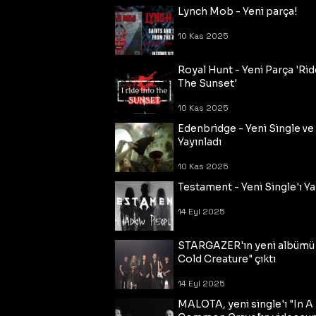
Lynch Mob - Yeni parça!
10 Kas 2025
Royal Hunt - Yeni Parça 'Rid
The Sunset'
10 Kas 2025
Edenbridge - Yeni Single ve
Yayınladı
10 Kas 2025
Testament - Yeni Single'ı Ya
14 Eyl 2025
STARGAZER'ın yeni albümü
Cold Creature" çıktı
14 Eyl 2025
MALOTA, yeni single'ı "In A