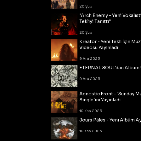
20 Şub
"Arch Enemy - Yeni Vokalisti
Tekliyi Tanıttı"
20 Şub
Kreator - Yeni Tekli İçin Müz
Videosu Yayınladı
9 Ara 2025
ETERNAL SOUL'dan Albüm!
9 Ara 2025
Agnostic Front - 'Sunday M
Single'ını Yayınladı
10 Kas 2025
Jours Pâles - Yeni Albüm Ayr
10 Kas 2025