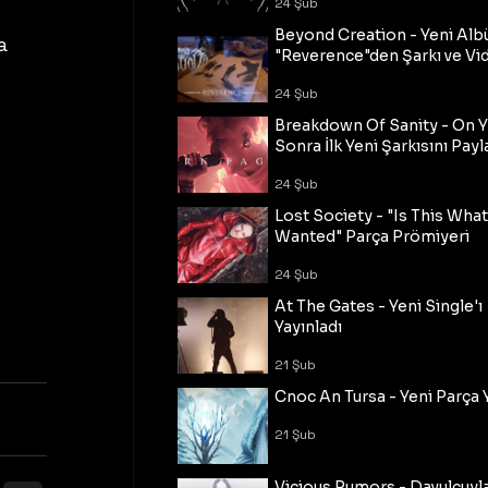
24 Şub
Beyond Creation - Yeni Alb
a 
"Reverence"den Şarkı ve Vi
24 Şub
 
Breakdown Of Sanity - On Y
Sonra İlk Yeni Şarkısını Payl
24 Şub
Lost Society - "Is This Wha
Wanted" Parça Prömiyeri
24 Şub
At The Gates - Yeni Single'ı
Yayınladı
21 Şub
Cnoc An Tursa - Yeni Parça 
21 Şub
Vicious Rumors - Davulcuyl