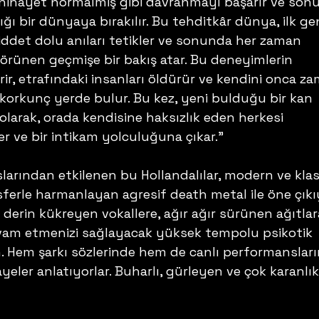
nihayet normalmiş gibi davranmayı başarır ve son
ğı bir dünyaya bırakılır. Bu tehditkâr dünya, ilk gen
 şiddet dolu anıları tetikler ve sonunda her zaman 
örünen geçmişe bir bakış atar. Bu deneyimlerin 
irir, etrafındaki insanları öldürür ve kendini onca z
nı korkunç yerde bulur. Bu kez, yeni bulduğu bir kan 
larak, orada kendisine haksızlık eden herkesi 
 ve bir intikam yolculuğuna çıkar.” 
aslarından etkilenen bu Hollandalılar, modern ve klas
osferle harmanlayan agresif death metal ile öne çıkıy
 derin kükreyen vokallere, ağır ağır sürünen ağıtlar
vam etmenizi sağlayacak yüksek tempolu psikotik 
n. Hem şarkı sözlerinde hem de canlı performanslar
ayeler anlatıyorlar. Buharlı, gürleyen ve çok karanlık