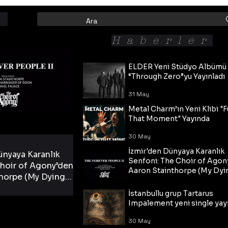
Haberler
ELDER Yeni Stüdyo Albümü
“Through Zero”yu Yayınladı
31 May
Metal Charm’ın Yeni Klibi "F
That Moment" Yayında
30 May
İzmir'den Dünyaya Karanlık
ünyaya Karanlık
Senfoni: The Choir of Agon
hoir of Agony’den
Aaron Stainthorpe (My Dyi
horpe (My Dying
Bride) ve The Cross Eşliğin
 Cross Eşliğinde
30 May
Tekli!
İstanbullu grup Tartarus
i Tekli!
Impalement yeni single yayı
30 May