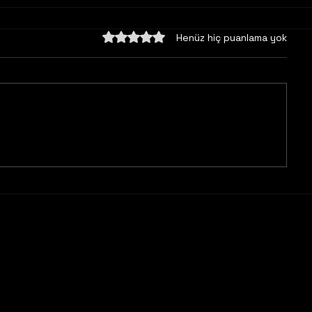
5 üzerinden 0 yıldız
Henüz hiç puanlama yok