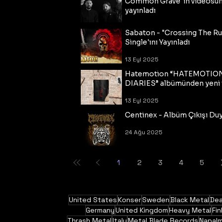
Common Grave"ın videosu
yayınladı
14 Eyl 2025
Sabaton - "Crossing The R
Single'ını Yayınladı
13 Eyl 2025
Hatemotion “HATEMOTIO
DIARIES” albümünden yeni t
13 Eyl 2025
Centinex - Albüm Çıkışı Du
24 Ağu 2025
1
2
3
4
5
United States
Konser
Sweden
Black Metal
Dea
Germany
United Kingdom
Heavy Metal
Fin
Thrash Metal
Italy
Metal Blade Records
Napal