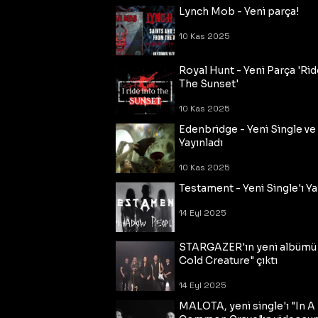
Lynch Mob - Yeni parça!
10 Kas 2025
Royal Hunt - Yeni Parça 'Rid
The Sunset'
10 Kas 2025
Edenbridge - Yeni Single ve
Yayınladı
10 Kas 2025
Testament - Yeni Single'ı Ya
14 Eyl 2025
STARGAZER'ın yeni albümü
Cold Creature" çıktı
14 Eyl 2025
MALOTA, yeni single'ı "In A