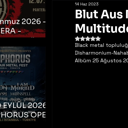
14 Haz 2023
Blut Aus 
emmuz 2026 -
Multitude
ERA -
5 üzerinden NaN yıldı
bul, Ataköy
Black metal topluluğ
a Arena
Disharmonium-Nahab’d
Albüm 25 Ağustos 202
 EYLÜL 2026 –
PHORUS OPEN
METAL FEST