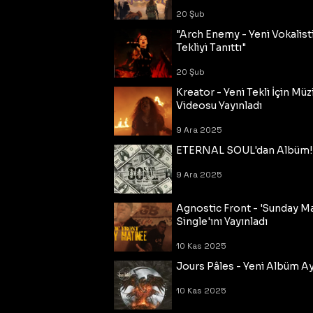
20 Şub
"Arch Enemy - Yeni Vokalisti
Tekliyi Tanıttı"
20 Şub
Kreator - Yeni Tekli İçin Müz
Videosu Yayınladı
9 Ara 2025
ETERNAL SOUL'dan Albüm!
9 Ara 2025
Agnostic Front - 'Sunday M
Single'ını Yayınladı
10 Kas 2025
Jours Pâles - Yeni Albüm Ayr
10 Kas 2025