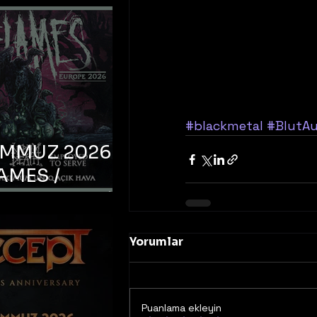
#blackmetal
#BlutA
EMMUZ 2026 –
AMES /
LM DEATH /
OYED TO
 – İstanbul,
Yorumlar
mum Uniq
hava
Puanlama ekleyin