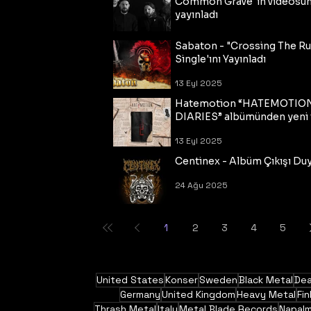
Common Grave"ın videosu
yayınladı
14 Eyl 2025
Sabaton - "Crossing The R
Single'ını Yayınladı
13 Eyl 2025
Hatemotion “HATEMOTIO
DIARIES” albümünden yeni t
13 Eyl 2025
Centinex - Albüm Çıkışı Du
24 Ağu 2025
1
2
3
4
5
United States
Konser
Sweden
Black Metal
Dea
Germany
United Kingdom
Heavy Metal
Fin
Thrash Metal
Italy
Metal Blade Records
Napal