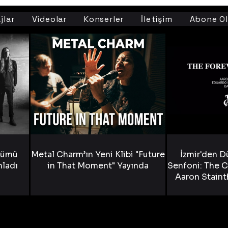
jlar
Videolar
Konserler
İletişim
Abone Ol
bümü
Metal Charm’ın Yeni Klibi "Future
İzmir'den D
nladı
in That Moment" Yayında
Senfoni: The C
Aaron Staint
Bride) ve The
Yen