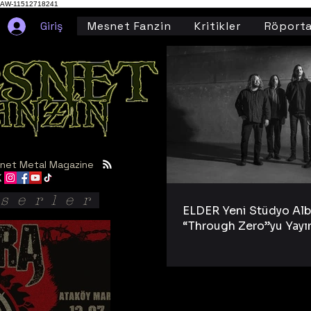
AW-11512718241
Giriş
Mesnet Fanzin
Kritikler
Röporta
net Metal Magazine
serler
ELDER Yeni Stüdyo Al
“Through Zero”yu Yayı