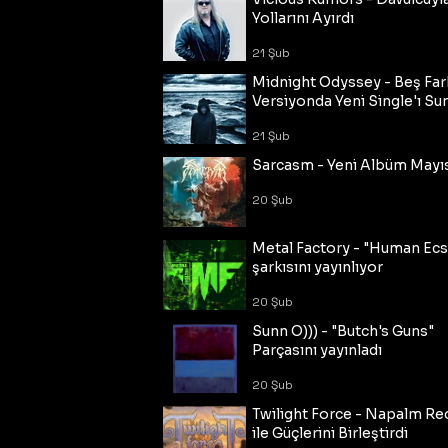
Yollarını Ayırdı
21 Şub
Midnight Odyssey - Beş Fark
Versiyonda Yeni Single'ı Su
21 Şub
Sarcasm - Yeni Albüm Mayı
20 Şub
Metal Factory - "Human Ecs
şarkısını yayınlıyor
20 Şub
Sunn O))) - "Butch's Guns"
Parçasını yayınladı
20 Şub
Twilight Force - Napalm Re
ile Güçlerini Birleştirdi