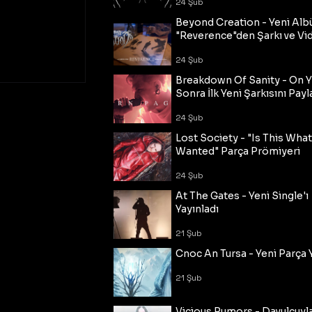
24 Şub
Beyond Creation - Yeni Alb
"Reverence"den Şarkı ve Vi
24 Şub
Breakdown Of Sanity - On Y
Sonra İlk Yeni Şarkısını Payl
24 Şub
Lost Society - "Is This Wha
Wanted" Parça Prömiyeri
24 Şub
At The Gates - Yeni Single'ı
Yayınladı
21 Şub
Cnoc An Tursa - Yeni Parça 
21 Şub
Vicious Rumors - Davulcuyl