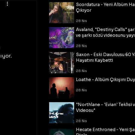
Scordatura - Yeni Albüm Ha
Çıkıyor
28 Nis
Avaland, "Destiny Calls" şar
ve şarkı sözü videosunu yayı
28 Nis
 
Saxon - Eski Davulcusu 60 
yor. 
Hayatını Kaybetti
28 Nis
Loathe - Albüm Çıkışını Du
28 Nis
"Northlane - 'Evian' Teklisi 
Videosu"
28 Nis
Hecate Enthroned - Yeni Şar