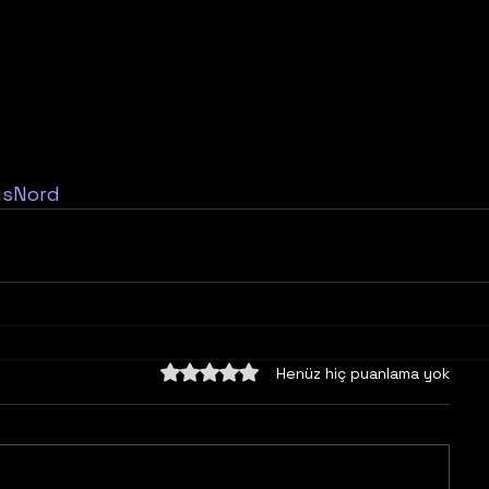
usNord
5 üzerinden 0 yıldız
Henüz hiç puanlama yok