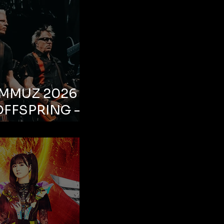
EMMUZ 2026 –
OFFSPRING –
ul, Life Park