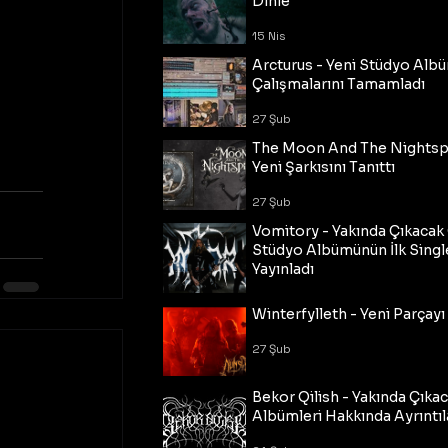
Dinle
15 Nis
Arcturus - Yeni Stüdyo Al
Çalışmalarını Tamamladı
27 Şub
The Moon And The Nightspi
Yeni Şarkısını Tanıttı
27 Şub
Vomitory - Yakında Çıkaca
Stüdyo Albümünün İlk Single
Yayınladı
27 Şub
Winterfylleth - Yeni Parçayı 
27 Şub
Bekor Qilish - Yakında Çıka
Albümleri Hakkında Ayrıntıl