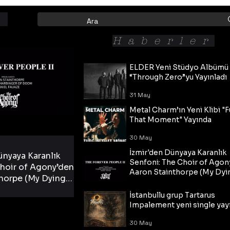
Haberler
ELDER Yeni Stüdyo Albümü
“Through Zero”yu Yayınladı
31 May
Metal Charm’ın Yeni Klibi "F
That Moment" Yayında
30 May
İzmir'den Dünyaya Karanlık
ünyaya Karanlık
Senfoni: The Choir of Agon
hoir of Agony’den
Aaron Stainthorpe (My Dyi
horpe (My Dying
Bride) ve The Cross Eşliğin
 Cross Eşliğinde
30 May
Tekli!
İstanbullu grup Tartarus
i Tekli!
Impalement yeni single yayı
30 May