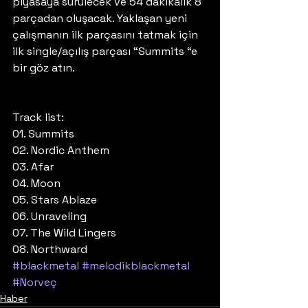
piyasaya sürülecek ve 54 dakikalık 8 
parçadan oluşacak. Yaklaşan yeni 
çalışmanın ilk parçasını tatmak için 
ilk single/açılış parçası “Summits “e 
bir göz atın. 
Track list:
01. Summits
02. Nordic Anthem
03. Afar
04. Moon
05. Stars Ablaze
06. Unraveling
07. The Wild Lingers
08. Northward
#blackmetal
#melodikblackmetal
#Norveç
Haber