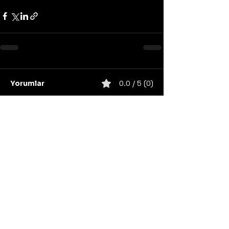
Yorumlar
0.0 / 5 (0)
Yorum yapın ve puanlayın...
United States
Konser
Sweden
Black Metal
Death Metal
Germany
United Kingdom
Heavy Metal
Finland
Thrash Metal
Italy
Napalm Records
Metal Blade Records
Nuclear Blast