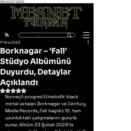
AW-11512718241
17 Ara 2023
Borknagar – ‘Fall’
Stüdyo Albümünü
Duyurdu, Detaylar
Açıklandı
5 üzerinden NaN yıldız
Norveçli progresif/melodik black 
metal ustaları Borknagar ve Century 
Media Records, Fall başlıklı 12. tam 
uzunluktaki çalışmalarını gururla 
sunar. Albüm 23 Şubat 2024’te 