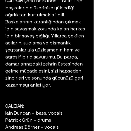
CALIBAN şarkı hakkında: “‘Guilt Trip’ 
başkalarının üzerinize yüklediği 
ağırlıktan kurtulmakla ilgili. 
Başkalarının karanlığından çıkmak 
için savaşmak zorunda kalan herkes 
için bir savaş çığlığı. Yıllarca çekilen 
acıların, suçlama ve pişmanlık 
şeytanlarıyla yüzleşmenin ham ve 
agresif bir dışavurumu. Bu parça, 
damarlarınızdaki zehrin üstesinden 
gelme mücadelesini, sizi hapseden 
zincirleri ve sonunda gücünüzü geri 
kazanmayı anlatıyor. 
CALIBAN:
Iain Duncan – bass, vocals
Patrick Grün – drums
Andreas Dörner – vocals