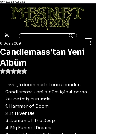
AW-11512718241
6 Oca 2009
Candlemass’tan Yeni
Albüm
5 üzerinden NaN yıldız
 İsveçli doom metal öncülerinden 
Candlemass yeni albüm için 4 parça 
kaydetmiş durumda.
1. Hammer of Doom
2. If I Ever Die
3. Demon of the Deep
4. My Funeral Dreams 