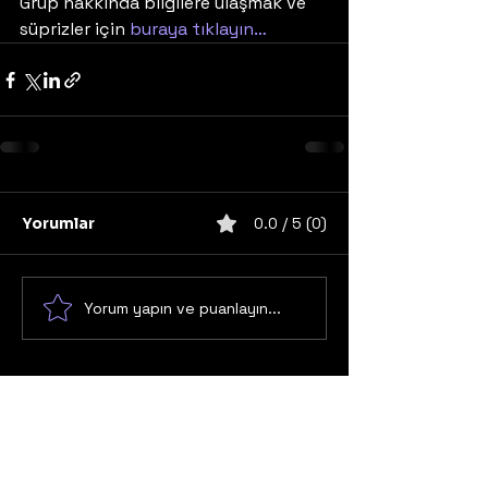
Grup hakkında bilgilere ulaşmak ve 
süprizler için 
buraya tıklayın…
Yorumlar
0.0 / 5 (0)
Yorum yapın ve puanlayın...
United States
Konser
Sweden
Black Metal
Death Metal
Germany
United Kingdom
Heavy Metal
Finland