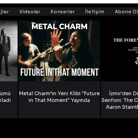
jlar
Videolar
Konserler
İletişim
Abone Ol
bümü
Metal Charm’ın Yeni Klibi "Future
İzmir'den D
nladı
in That Moment" Yayında
Senfoni: The C
Aaron Staint
Bride) ve The
Yen