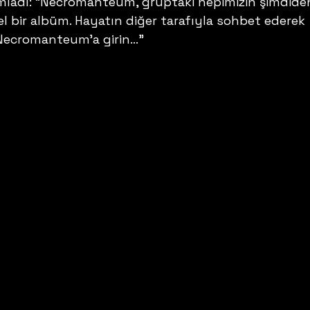
mladı: “Necromanteum, gruptaki hepimizin şimdide
l bir albüm. Hayatın diğer tarafıyla sohbet ederek 
 Necromanteum’a girin…” 