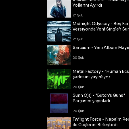
Yollarını Ayırdı
21 Şub
Midnight Odyssey - Beş Fark
Versiyonda Yeni Single'ı Su
21 Şub
Sarcasm - Yeni Albüm Mayı
20 Şub
Metal Factory - "Human Ecs
şarkısını yayınlıyor
20 Şub
Sunn O))) - "Butch's Guns"
Parçasını yayınladı
20 Şub
Twilight Force - Napalm Re
ile Güçlerini Birleştirdi