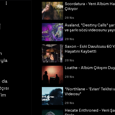
Scordatura - Yeni Albüm Ha
Çıkıyor
28 Nis
ı
Avaland, "Destiny Calls" şar
ve şarkı sözü videosunu yayı
28 Nis
Saxon - Eski Davulcusu 60 
Hayatını Kaybetti
m 
yla 
28 Nis
 
Loathe - Albüm Çıkışını Du
 
28 Nis
 da 
çısı 
"Northlane - 'Evian' Teklisi 
Videosu"
Jim 
28 Nis
Hecate Enthroned - Yeni Şar