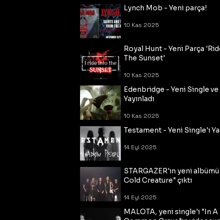
Lynch Mob - Yeni parça!
10 Kas 2025
Royal Hunt - Yeni Parça 'Rid
The Sunset'
10 Kas 2025
Edenbridge - Yeni Single ve
Yayınladı
10 Kas 2025
Testament - Yeni Single'ı Ya
14 Eyl 2025
STARGAZER'ın yeni albümü
Cold Creature" çıktı
14 Eyl 2025
MALOTA, yeni single'ı "In A