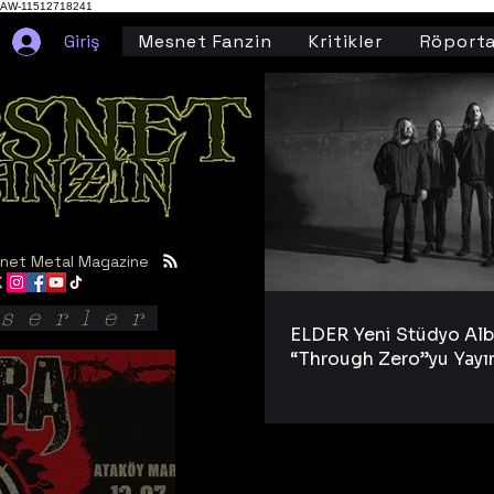
AW-11512718241
Giriş
Mesnet Fanzin
Kritikler
Röporta
net Metal Magazine
serler
ELDER Yeni Stüdyo Al
“Through Zero”yu Yayı