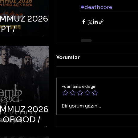
#deathcore
EMMUZ 2026 –
PT /
RUCTION /
S ‘N’
Yorumlar
RS – İstanbul,
mum Uniq
hava
Puanlama ekleyin
Bir yorum yazın...
EMMUZ 2026 –
 OF GOD /
T CULTURE /