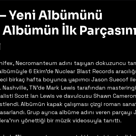
 – Yeni Albümünü
 Albümün İlk Parçasın
ı
z
nifex, Necromanteum adını taşıyan dokuzuncu ta
lbümüyle 6 Ekim’de Nuclear Blast Records aracılığı
reci birkaç hafta boyunca yapımcı Jason Suecof ile
i. Nashville, TN’de Mark Lewis tarafından masteringi
listi Scott Ian Lewis ve davulcusu Shawn Cameron
üstlendi. Albümün kapak çalışması çizgi roman sanat
tasarlandı. Grup ayrıca albüme adını veren parçayı 
ra’nın yönettiği bir müzik videosuyla tanıttı.