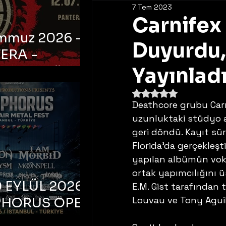
7 Tem 2023
Carnifex
emmuz 2026 -
Duyurdu,
ERA -
bul, Ataköy
Yayınlad
a Arena
5 üzerinden NaN yıldı
Deathcore grubu Car
uzunluktaki stüdyo a
geri döndü. Kayıt sü
Florida’da gerçekleşt
yapılan albümün voka
ortak yapımcılığını 
 EYLÜL 2026 –
E.M. Gist tarafından 
Louvau ve Tony Aguile
PHORUS OPEN
METAL FEST