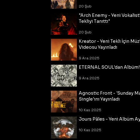
20 Şub
"Arch Enemy - Yeni Vokalisti
Tekliyi Tanıttı"
20 Şub
Kreator - Yeni Tekli İçin Müz
Videosu Yayınladı
9 Ara 2025
ETERNAL SOUL'dan Albüm!
9 Ara 2025
Agnostic Front - 'Sunday M
Single'ını Yayınladı
10 Kas 2025
Jours Pâles - Yeni Albüm Ayr
10 Kas 2025