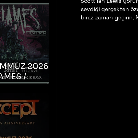
Scott Ian Lewis yoru
sevdiği gerçekten öze
biraz zaman geçirin,
EMMUZ 2026 –
AMES /
LM DEATH /
OYED TO
 – İstanbul,
mum Uniq
hava