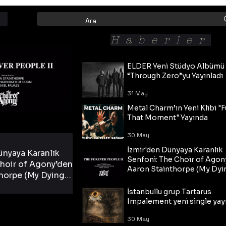
Haberler
ELDER Yeni Stüdyo Albümü
“Through Zero”yu Yayınladı
31 May
Metal Charm’ın Yeni Klibi "F
That Moment" Yayında
30 May
İzmir'den Dünyaya Karanlık
ünyaya Karanlık
Senfoni: The Choir of Agon
hoir of Agony’den
Aaron Stainthorpe (My Dyi
horpe (My Dying
Bride) ve The Cross Eşliğin
 Cross Eşliğinde
30 May
Tekli!
İstanbullu grup Tartarus
i Tekli!
Impalement yeni single yayı
30 May