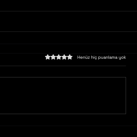
5 üzerinden 0 yıldız
Henüz hiç puanlama yok