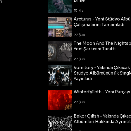
n 
Dinle
15 Nis
Arcturus - Yeni Stüdyo Al
Çalışmalarını Tamamladı
27 Şub
The Moon And The Nightspi
Yeni Şarkısını Tanıttı
27 Şub
Vomitory - Yakında Çıkaca
Stüdyo Albümünün İlk Single
Yayınladı
27 Şub
Winterfylleth - Yeni Parçayı 
27 Şub
Bekor Qilish - Yakında Çıka
Albümleri Hakkında Ayrıntıl