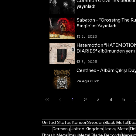
Common Grave"ın videosu
yayınladı
14 Eyl 2025
Sabaton - "Crossing The R
Single'ını Yayınladı
13 Eyl 2025
Hatemotion “HATEMOTIO
DIARIES” albümünden yeni t
13 Eyl 2025
Centinex - Albüm Çıkışı Du
24 Ağu 2025
1
2
3
4
5
United States
Konser
Sweden
Black Metal
Dea
Germany
United Kingdom
Heavy Metal
Fin
Thrash Metal
Italy
Metal Blade Records
Napal