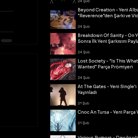
24 Şub
Beyond Creation - Yeni Alb
"Reverence"den Şarkı ve Vi
24 Şub
Breakdown Of Sanity - On Y
Sonra İlk Yeni Şarkısını Payl
24 Şub
Lost Society - "Is This Wha
Wanted" Parça Prömiyeri
24 Şub
At The Gates - Yeni Single'ı
Yayınladı
21 Şub
Cnoc An Tursa - Yeni Parça 
21 Şub
Vicious Rumors - Davulcuyl