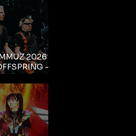
EMMUZ 2026 –
OFFSPRING –
ul, Life Park