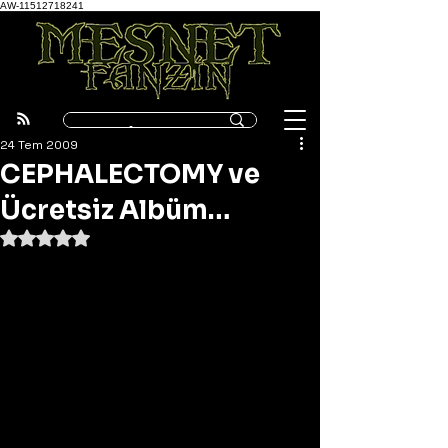
AW-11512718241
24 Tem 2009
CEPHALECTOMY ve
Ücretsiz Albüm…
5 üzerinden NaN yıldız