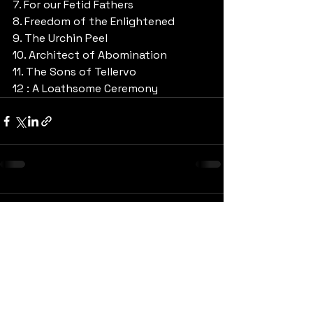
7. For our Fetid Fathers
8. Freedom of the Enlightened
9. The Urchin Peel
10. Architect of Abomination
11. The Sons of Tellervo
12 : A Loathsome Ceremony
Yorumlar
0.0 / 5 (0)
Yorum yapın ve puanlayın...