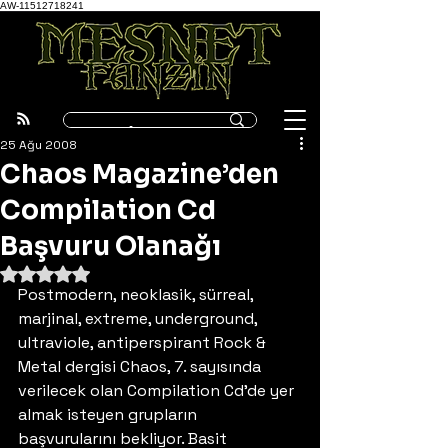
AW-11512718241
25 Ağu 2008
Chaos Magazine’den
Compilation Cd
Başvuru Olanağı
5 üzerinden NaN yıldız
Postmodern, neoklasik, sürreal, 
marjinal, extreme, underground, 
ultraviole, antiperspirant Rock & 
Metal dergisi Chaos, 7. sayısında 
verilecek olan Compilation Cd’de yer 
almak isteyen grupların 
başvurularını bekliyor. Basit 