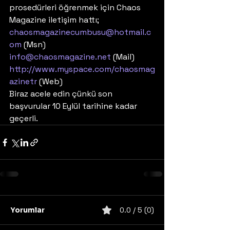
prosedürleri öğrenmek için Chaos 
Magazine iletişim hattı; 
chaosmagazinecumbusu@hotmail.c
om
 (Msn) 
info@chaosmagazine.net
 (Mail)
http://www.myspace.com/chaosmag
azinetr
 (Web)
Biraz acele edin çünkü son 
başvurular 10 Eylül tarihine kadar 
geçerli.
Yorumlar
0.0 / 5 (0)