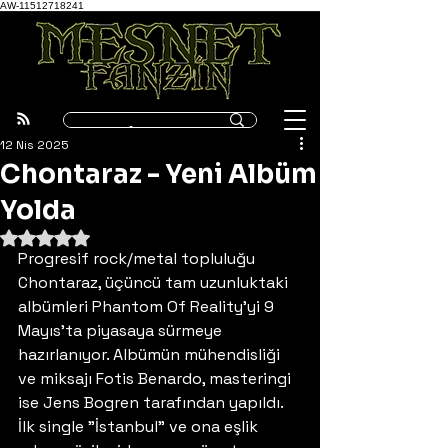
AW-11512718241
12 Nis 2025
Chontaraz - Yeni Albüm
Yolda
5 üzerinden NaN yıldız
Progresif rock/metal topluluğu 
Chontaraz, üçüncü tam uzunluktaki 
albümleri Phantom Of Reality'yi 9 
Mayıs'ta piyasaya sürmeye 
hazırlanıyor. Albümün mühendisliği 
ve miksajı Fotis Benardo, masteringi 
ise Jens Bogren tarafından yapıldı. 
İlk single "İstanbul" ve ona eşlik 