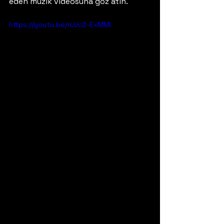
eden müzik videosuna göz atın.
https://youtu.be/rLUc2-ExMMI