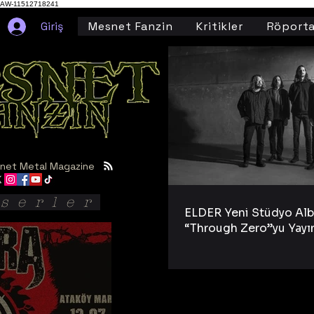
AW-11512718241
Giriş
Mesnet Fanzin
Kritikler
Röporta
net Metal Magazine
serler
ELDER Yeni Stüdyo Al
“Through Zero”yu Yayı