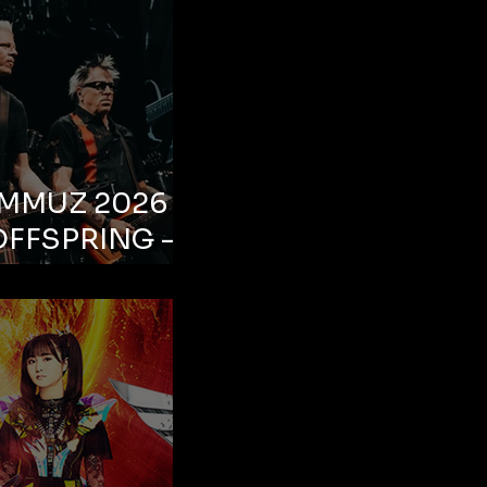
EMMUZ 2026 –
OFFSPRING –
ul, Life Park