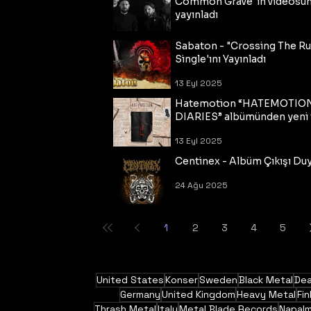
Common Grave"ın videosu
yayınladı
14 Eyl 2025
Sabaton - "Crossing The R
Single'ını Yayınladı
13 Eyl 2025
Hatemotion “HATEMOTIO
DIARIES” albümünden yeni t
13 Eyl 2025
Centinex - Albüm Çıkışı Du
24 Ağu 2025
1
2
3
4
5
United States
Konser
Sweden
Black Metal
Dea
Germany
United Kingdom
Heavy Metal
Fin
Thrash Metal
Italy
Metal Blade Records
Napal