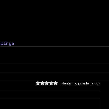
spanya
5 üzerinden 0 yıldız
Henüz hiç puanlama yok