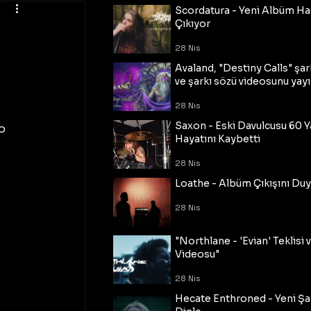
Scordatura - Yeni Albüm Ha
Çıkıyor
28 Nis
Avaland, "Destiny Calls" şar
ve şarkı sözü videosunu yayı
28 Nis
 
Saxon - Eski Davulcusu 60 
o 
Hayatını Kaybetti
28 Nis
Loathe - Albüm Çıkışını Du
28 Nis
"Northlane - 'Evian' Teklisi 
Videosu"
28 Nis
Hecate Enthroned - Yeni Şar