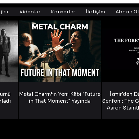
jlar
Videolar
Konserler
İletişim
Abone Ol
bümü
Metal Charm’ın Yeni Klibi "Future
İzmir'den D
nladı
in That Moment" Yayında
Senfoni: The C
Aaron Staint
Bride) ve The
Yen