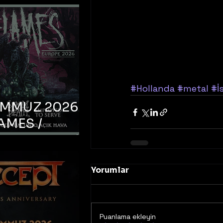
#Hollanda
#metal
#İ
EMMUZ 2026 –
AMES /
LM DEATH /
OYED TO
 – İstanbul,
Yorumlar
mum Uniq
hava
Puanlama ekleyin