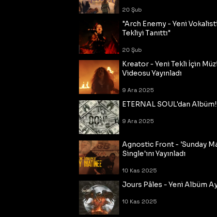
20 Şub
"Arch Enemy - Yeni Vokalisti
Tekliyi Tanıttı"
20 Şub
Kreator - Yeni Tekli İçin Müz
Videosu Yayınladı
9 Ara 2025
ETERNAL SOUL'dan Albüm!
9 Ara 2025
Agnostic Front - 'Sunday M
Single'ını Yayınladı
10 Kas 2025
Jours Pâles - Yeni Albüm Ayr
10 Kas 2025