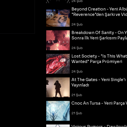
24 Şub
Beyond Creation - Yeni Alb
"Reverence"den Şarkı ve Vi
24 Şub
Breakdown Of Sanity - On Y
Sonra İlk Yeni Şarkısını Payl
24 Şub
Lost Society - "Is This Wha
Wanted" Parça Prömiyeri
24 Şub
At The Gates - Yeni Single'ı
Yayınladı
21 Şub
Cnoc An Tursa - Yeni Parça 
21 Şub
Vicious Rumors - Davulcuyl