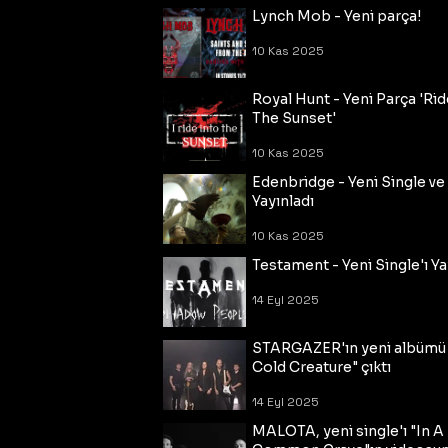
Lynch Mob - Yeni parça!
10 Kas 2025
Royal Hunt - Yeni Parça 'Rid
The Sunset'
10 Kas 2025
Edenbridge - Yeni Single ve
Yayınladı
10 Kas 2025
Testament - Yeni Single'ı Ya
14 Eyl 2025
STARGAZER'ın yeni albümü
Cold Creature" çıktı
14 Eyl 2025
MALOTA, yeni single'ı "In A