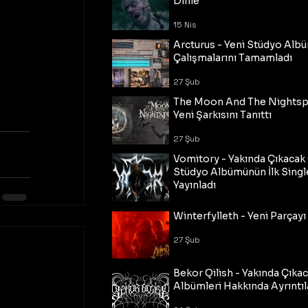
Dinle
15 Nis
Arcturus - Yeni Stüdyo Al
Çalışmalarını Tamamladı
27 Şub
The Moon And The Nightspi
Yeni Şarkısını Tanıttı
27 Şub
Vomitory - Yakında Çıkaca
Stüdyo Albümünün İlk Single
Yayınladı
27 Şub
Winterfylleth - Yeni Parçayı 
27 Şub
Bekor Qilish - Yakında Çıka
Albümleri Hakkında Ayrıntıl