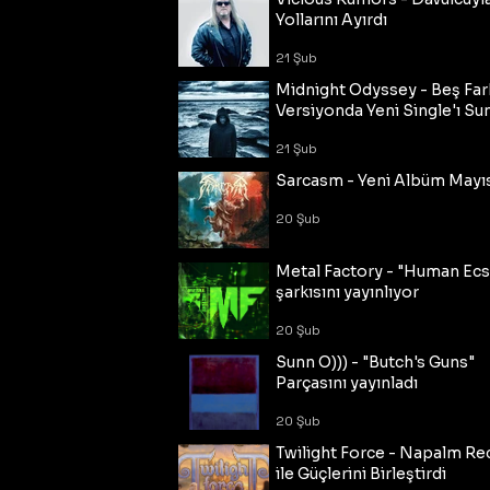
Yollarını Ayırdı
21 Şub
Midnight Odyssey - Beş Fark
Versiyonda Yeni Single'ı Su
21 Şub
Sarcasm - Yeni Albüm Mayı
20 Şub
Metal Factory - "Human Ecs
şarkısını yayınlıyor
20 Şub
Sunn O))) - "Butch's Guns"
Parçasını yayınladı
20 Şub
Twilight Force - Napalm Re
ile Güçlerini Birleştirdi