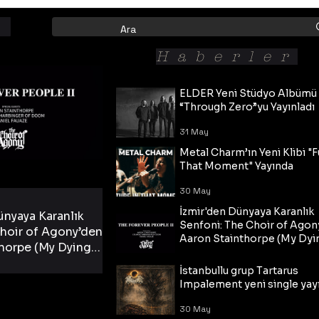
Haberler
ELDER Yeni Stüdyo Albümü
“Through Zero”yu Yayınladı
31 May
Metal Charm’ın Yeni Klibi "F
That Moment" Yayında
30 May
İzmir'den Dünyaya Karanlık
ünyaya Karanlık
Senfoni: The Choir of Agon
hoir of Agony’den
Aaron Stainthorpe (My Dyi
horpe (My Dying
Bride) ve The Cross Eşliğin
 Cross Eşliğinde
30 May
Tekli!
İstanbullu grup Tartarus
i Tekli!
Impalement yeni single yayı
30 May