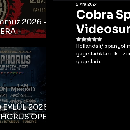
2 Ara 2024
Cobra Sp
emmuz 2026 -
Videosun
ERA -
5 üzerinden NaN yıldı
bul, Ataköy
Hollandalı/İspanyol m
a Arena
yayınladıkları ilk uzu
yayınladı. 
 EYLÜL 2026 –
PHORUS OPEN
METAL FEST