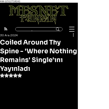
AW-11512718241
30 Ara 2024
Coiled Around Thy
Spine - 'Where Nothing
Remains' Single'ını
Yayınladı
5 üzerinden NaN yıldız