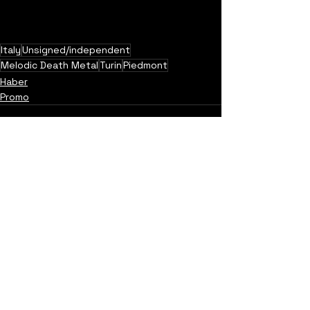
Italy
Unsigned/independent
Melodic Death Metal
Turin
Piedmont
Haber
Promo
Yorumlar
0.0 / 5 (0)
Yorum yapın ve puanlayın...