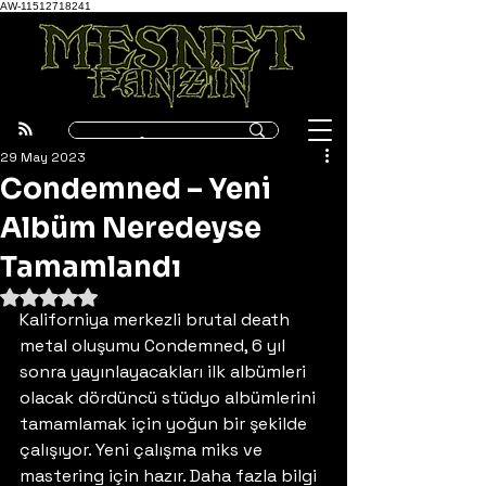
AW-11512718241
29 May 2023
Condemned – Yeni
Albüm Neredeyse
Tamamlandı
5 üzerinden NaN yıldız
Kaliforniya merkezli brutal death 
metal oluşumu Condemned, 6 yıl 
sonra yayınlayacakları ilk albümleri 
olacak dördüncü stüdyo albümlerini 
tamamlamak için yoğun bir şekilde 
çalışıyor. Yeni çalışma miks ve 
mastering için hazır. Daha fazla bilgi 