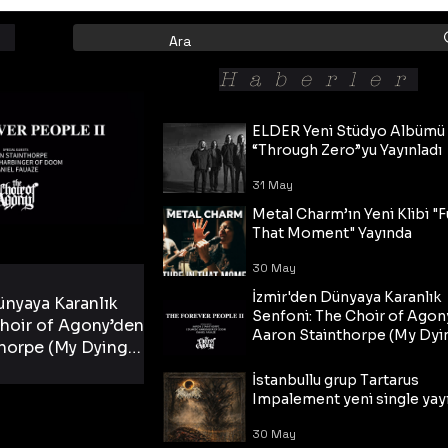
Haberler
ELDER Yeni Stüdyo Albümü
“Through Zero”yu Yayınladı
31 May
Metal Charm’ın Yeni Klibi "F
That Moment" Yayında
30 May
İzmir'den Dünyaya Karanlık
ünyaya Karanlık
Senfoni: The Choir of Agon
hoir of Agony’den
Aaron Stainthorpe (My Dyi
horpe (My Dying
Bride) ve The Cross Eşliğin
 Cross Eşliğinde
30 May
Tekli!
İstanbullu grup Tartarus
i Tekli!
Impalement yeni single yayı
30 May