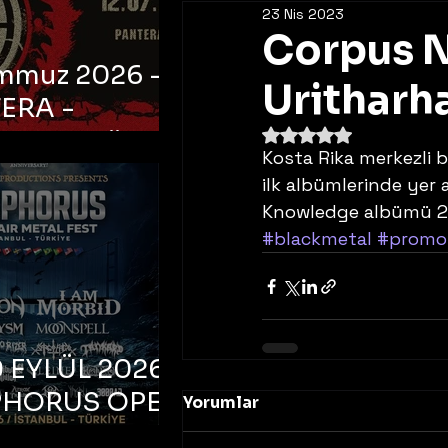
23 Nis 2023
Corpus N
emmuz 2026 -
Uritharha
ERA -
5 üzerinden NaN yıldı
bul, Ataköy
Kosta Rika merkezli
a Arena
ilk albümlerinde yer 
Knowledge albümü 27
#blackmetal
#promo
 EYLÜL 2026 –
PHORUS OPEN
Yorumlar
METAL FEST