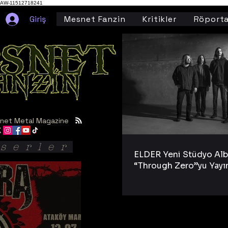
AW-11512718241
Giriş
Mesnet Fanzin
Kritikler
Röporta
net Metal Magazine
serler
ELDER Yeni Stüdyo Al
“Through Zero”yu Yayı