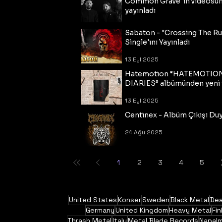
Common Grave"ın videosu
yayınladı
14 Eyl 2025
Sabaton - "Crossing The R
Single'ını Yayınladı
13 Eyl 2025
Hatemotion “HATEMOTIO
DIARIES” albümünden yeni t
13 Eyl 2025
Centinex - Albüm Çıkışı Du
24 Ağu 2025
1
2
3
4
5
United States
Konser
Sweden
Black Metal
Dea
Germany
United Kingdom
Heavy Metal
Fin
Thrash Metal
Italy
Metal Blade Records
Napal