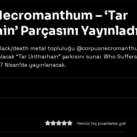
ecromanthum – ‘Tar
in’ Parçasını Yayınlad
z
 black/death metal topluluğu @corpusnecromanth
alacak “Tar Uritharhain” şarkısını sunar. Who Suffers
 Nisan’da yayınlanacak.
5 üzerinden 0 yıldız
Henüz hiç puanlama yok