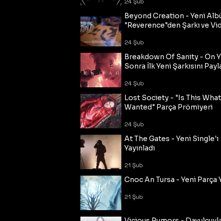
24 Şub
Beyond Creation - Yeni Alb
"Reverence"den Şarkı ve Vi
24 Şub
Breakdown Of Sanity - On Y
Sonra İlk Yeni Şarkısını Payl
24 Şub
Lost Society - "Is This Wha
Wanted" Parça Prömiyeri
24 Şub
At The Gates - Yeni Single'ı
Yayınladı
21 Şub
Cnoc An Tursa - Yeni Parça 
21 Şub
Vicious Rumors - Davulcuyl