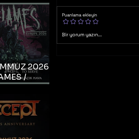
Puanlama ekleyin
Bir yorum yazın...
EMMUZ 2026 –
AMES /
LM DEATH /
OYED TO
 – İstanbul,
mum Uniq
hava