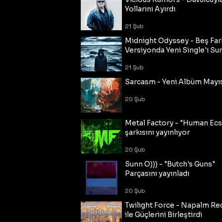
Yollarını Ayırdı
21 Şub
Midnight Odyssey - Beş Fark
Versiyonda Yeni Single'ı Su
21 Şub
Sarcasm - Yeni Albüm Mayı
20 Şub
Metal Factory - "Human Ecs
şarkısını yayınlıyor
20 Şub
Sunn O))) - "Butch's Guns"
Parçasını yayınladı
20 Şub
Twilight Force - Napalm Re
ile Güçlerini Birleştirdi