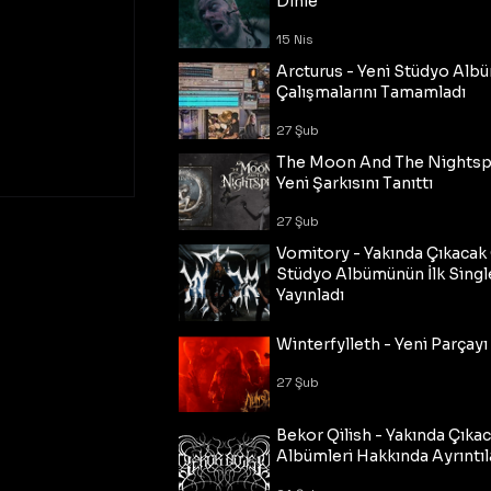
Dinle
15 Nis
Arcturus - Yeni Stüdyo Al
Çalışmalarını Tamamladı
27 Şub
The Moon And The Nightspi
Yeni Şarkısını Tanıttı
27 Şub
Vomitory - Yakında Çıkaca
Stüdyo Albümünün İlk Single
Yayınladı
27 Şub
Winterfylleth - Yeni Parçayı 
27 Şub
Bekor Qilish - Yakında Çıka
Albümleri Hakkında Ayrıntıl