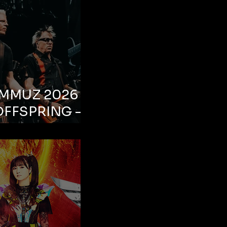
EMMUZ 2026 –
OFFSPRING –
ul, Life Park