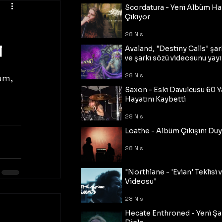
Scordatura - Yeni Albüm Ha
Çıkıyor
28 Nis
ı
Avaland, "Destiny Calls" şar
ve şarkı sözü videosunu yayı
28 Nis
um, 
Saxon - Eski Davulcusu 60 
 
Hayatını Kaybetti
28 Nis
Loathe - Albüm Çıkışını Du
28 Nis
"Northlane - 'Evian' Teklisi 
Videosu"
28 Nis
Hecate Enthroned - Yeni Şar