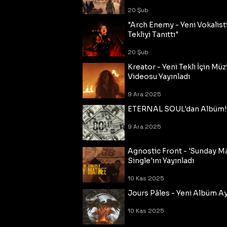
20 Şub
"Arch Enemy - Yeni Vokalisti
Tekliyi Tanıttı"
20 Şub
Kreator - Yeni Tekli İçin Müz
Videosu Yayınladı
9 Ara 2025
ETERNAL SOUL'dan Albüm!
9 Ara 2025
Agnostic Front - 'Sunday M
Single'ını Yayınladı
10 Kas 2025
Jours Pâles - Yeni Albüm Ayr
10 Kas 2025