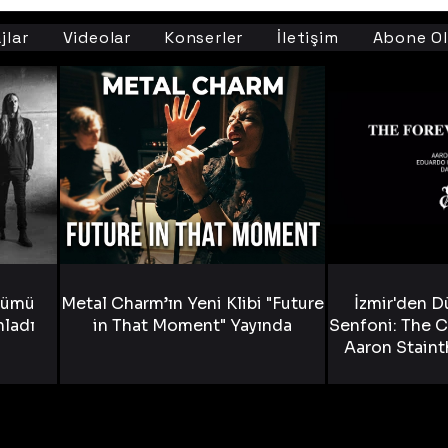
jlar
Videolar
Konserler
İletişim
Abone Ol
bümü
Metal Charm’ın Yeni Klibi "Future
İzmir'den D
nladı
in That Moment" Yayında
Senfoni: The C
Aaron Staint
Bride) ve The
Yen