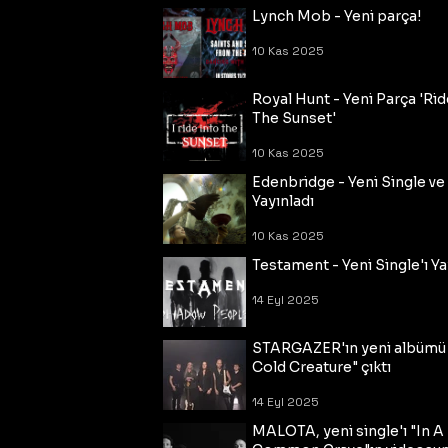
Lynch Mob - Yeni parça!
10 Kas 2025
Royal Hunt - Yeni Parça 'Rid
The Sunset'
10 Kas 2025
Edenbridge - Yeni Single ve
Yayınladı
10 Kas 2025
Testament - Yeni Single'ı Ya
14 Eyl 2025
STARGAZER'ın yeni albümü
Cold Creature" çıktı
14 Eyl 2025
MALOTA, yeni single'ı "In A