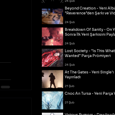
24 Şub
Beyond Creation - Yeni Alb
"Reverence"den Şarkı ve Vi
24 Şub
Breakdown Of Sanity - On Y
Sonra İlk Yeni Şarkısını Payl
24 Şub
Lost Society - "Is This Wha
Wanted" Parça Prömiyeri
24 Şub
At The Gates - Yeni Single'ı
Yayınladı
21 Şub
Cnoc An Tursa - Yeni Parça 
21 Şub
Vicious Rumors - Davulcuyl