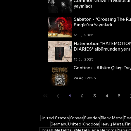
Common Grave"ın videosu
yayınladı
14 Eyl 2025
Sabaton - "Crossing The R
Single'ını Yayınladı
13 Eyl 2025
Hatemotion “HATEMOTIO
DIARIES” albümünden yeni t
13 Eyl 2025
Centinex - Albüm Çıkışı Du
24 Ağu 2025
1
2
3
4
5
United States
Konser
Sweden
Black Metal
Dea
Germany
United Kingdom
Heavy Metal
Fin
Thrash Metal
Italy
Metal Blade Records
Napal