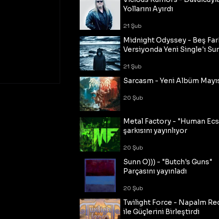
Yollarını Ayırdı
21 Şub
Midnight Odyssey - Beş Fark
Versiyonda Yeni Single'ı Su
21 Şub
Sarcasm - Yeni Albüm Mayı
20 Şub
Metal Factory - "Human Ecs
şarkısını yayınlıyor
20 Şub
Sunn O))) - "Butch's Guns"
Parçasını yayınladı
20 Şub
Twilight Force - Napalm Re
ile Güçlerini Birleştirdi