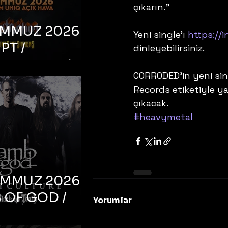
çıkarın.”
EMMUZ 2026 –
Yeni single’ı 
https://
PT /
dinleyebilirsiniz.
RUCTION /
CORRODED’in yeni sin
S ‘N’
Records etiketiyle y
RS – İstanbul,
çıkacak.
mum Uniq
#heavymetal
hava
EMMUZ 2026 –
 OF GOD /
Yorumlar
T CULTURE /