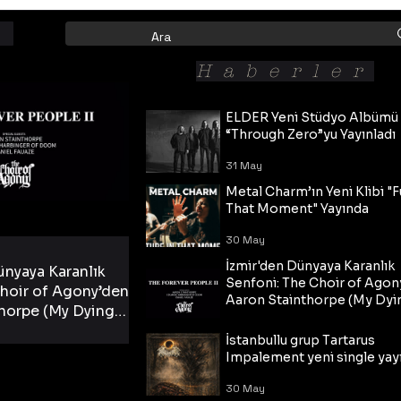
Haberler
ELDER Yeni Stüdyo Albümü
“Through Zero”yu Yayınladı
31 May
Metal Charm’ın Yeni Klibi "F
That Moment" Yayında
30 May
İzmir'den Dünyaya Karanlık
ünyaya Karanlık
Senfoni: The Choir of Agon
hoir of Agony’den
Aaron Stainthorpe (My Dyi
horpe (My Dying
Bride) ve The Cross Eşliğin
 Cross Eşliğinde
30 May
Tekli!
İstanbullu grup Tartarus
i Tekli!
Impalement yeni single yayı
30 May