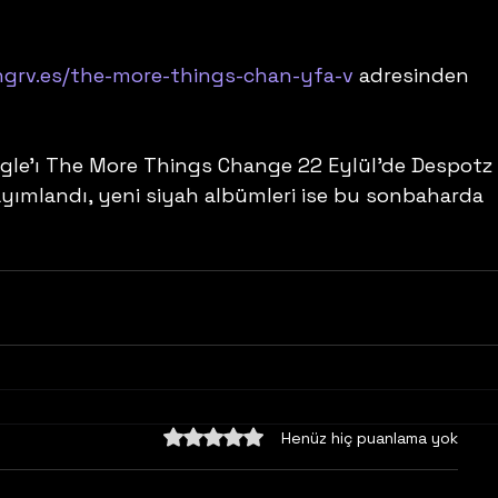
ingrv.es/the-more-things-chan-yfa-v
 adresinden 
gle’ı The More Things Change 22 Eylül’de Despotz 
ayımlandı, yeni siyah albümleri ise bu sonbaharda 
5 üzerinden 0 yıldız
Henüz hiç puanlama yok