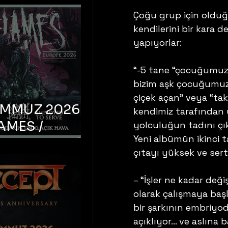
Çoğu grup için olduğu
kendilerini bir kara d
yapıyorlar:
“-5 tane “çocuğumuz” 
bizim aşk çocuğumuz,
çiçek açan” veya “ta
EMMUZ 2026 –
kendimiz tarafından 
AMES /
yolculuğun tadını çı
Yeni albümün ikinci t
LM DEATH /
çıtayı yüksek ve sert 
OYED TO
 – İstanbul,
– “İşler ne kadar deği
mum Uniq
olarak çalışmaya baş
bir şarkının embriyod
hava
açıklıyor… ve aslına ba