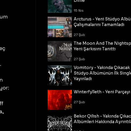
Dinle
15 Nis
rum 
Arcturus - Yeni Stüdyo Al
Çalışmalarını Tamamladı
27 Şub
 
The Moon And The Nightspi
eç 
Yeni Şarkısını Tanıttı
27 Şub
 
Vomitory - Yakında Çıkaca
Stüdyo Albümünün İlk Single
Yayınladı
n 
yor:
27 Şub
Winterfylleth - Yeni Parçayı 
27 Şub
ff 
, 
Bekor Qilish - Yakında Çıka
Albümleri Hakkında Ayrıntıl