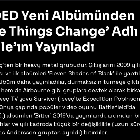
D Yeni Albümünden
e Things Change’ Adlı
le’ını Yayınladı
z
ten bir heavy metal grubudur. Çıkışlarını 2009 yıl
 ve ilk albümleri ‘Eleven Shades of Black’ ile yaptıla
lbüm daha yayınladılar, durmaksızın turneye çıktıl
 hem de Airbourne gibi gruplara destek olarak birka
sveç TV şovu Survivor (İsveç’te Expedition Robinson
 dünya çapında popüler video oyunu Battlefield’da 
.) albümleri ‘Bitter’ 2019’da yayınlandı, ardından bi
ılar ve yılı kadroda küçük bir değişiklikle (uzun sür
 Andersson gruptan ayrıldı) bitirdiler.