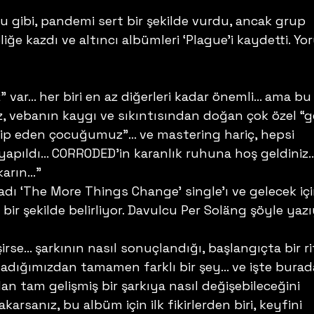
 gibi, pandemi sert bir şekilde vurdu, ancak grup 
eliğe kazdı ve altıncı albümleri ‘Plague’i kaydetti. Yo
var… her biri en az diğerleri kadar önemli… ama bu
 vebanın kaygı ve sıkıntısından doğan çok özel “g
kip eden çocuğumuz”… ve mastering hariç, hepsi 
yapıldı… CORRODED’in karanlık ruhuna hoş geldiniz…
karın…” 
adı ‘The More Things Change’ single’ı ve gelecek içi
bir şekilde belirliyor. Davulcu Per Soläng şöyle yazı
şirse… şarkının nasıl sonuçlandığı, başlangıçta bir ri
ladığımızdan tamamen farklı bir şey… ve işte burada
an tam gelişmiş bir şarkıya nasıl değişebileceğini 
karsanız, bu albüm için ilk fikirlerden biri, keyfini 