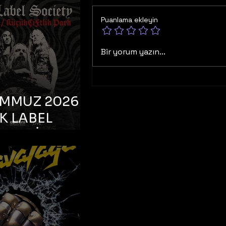
K TOOTH –
bul, Bonus
Puanlama ekleyin
orman
Bir yorum yazın...
EMMUZ 2026 –
K LABEL
TY – İstanbul,
çiftlik Park