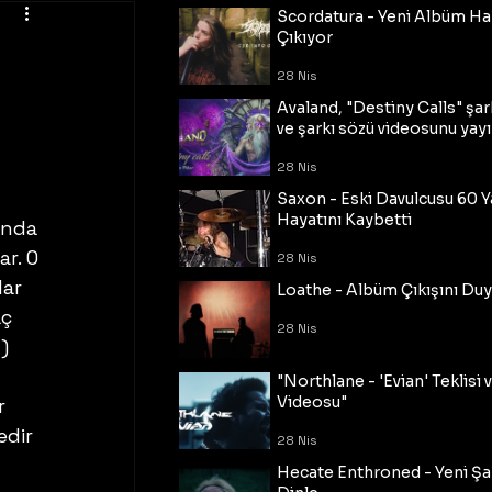
Scordatura - Yeni Albüm Ha
Çıkıyor
28 Nis
Avaland, "Destiny Calls" şar
ve şarkı sözü videosunu yayı
28 Nis
Saxon - Eski Davulcusu 60 
Hayatını Kaybetti
ında 
r. O 
28 Nis
ar 
Loathe - Albüm Çıkışını Du
ç 
28 Nis
) 
"Northlane - 'Evian' Teklisi 
Videosu"
r 
edir 
28 Nis
Hecate Enthroned - Yeni Şar