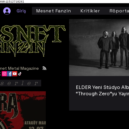
AW-11512718241
Giriş
Mesnet Fanzin
Kritikler
Röporta
net Metal Magazine
serler
ELDER Yeni Stüdyo Al
“Through Zero”yu Yayı