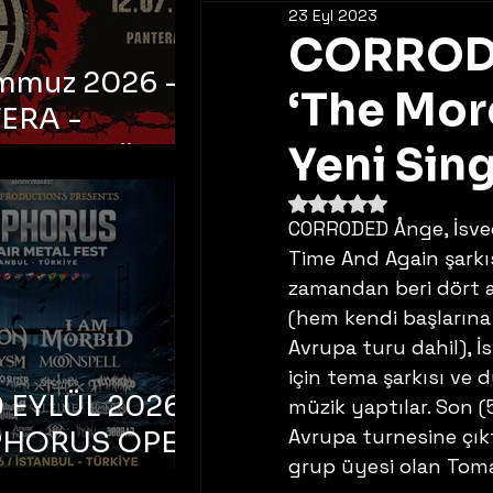
23 Eyl 2023
CORRODE
emmuz 2026 -
‘The Mor
ERA -
bul, Ataköy
Yeni Sing
a Arena
5 üzerinden NaN yıldı
CORRODED Ånge, İsveç’
Time And Again şarkısı
zamandan beri dört a
(hem kendi başlarına
Avrupa turu dahil), İ
için tema şarkısı ve
 EYLÜL 2026 –
müzik yaptılar. Son (5
Avrupa turnesine çıkt
PHORUS OPEN
grup üyesi olan Tomas
METAL FEST