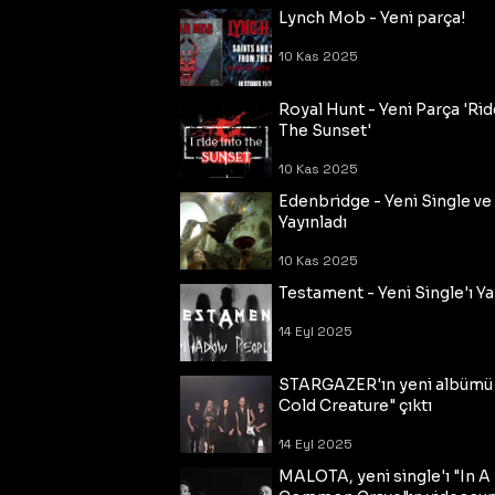
Lynch Mob - Yeni parça!
10 Kas 2025
Royal Hunt - Yeni Parça 'Rid
The Sunset'
10 Kas 2025
Edenbridge - Yeni Single ve
Yayınladı
10 Kas 2025
Testament - Yeni Single'ı Ya
14 Eyl 2025
STARGAZER'ın yeni albümü
Cold Creature" çıktı
14 Eyl 2025
MALOTA, yeni single'ı "In A