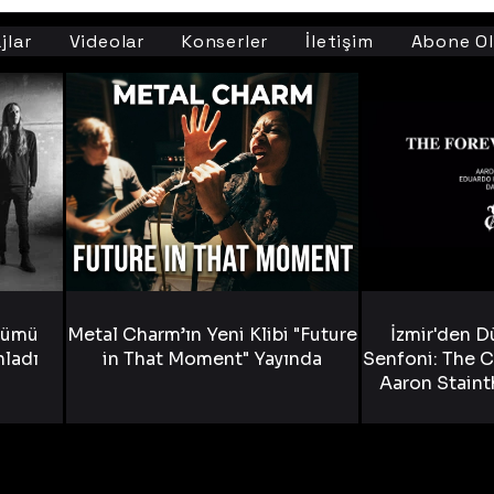
jlar
Videolar
Konserler
İletişim
Abone Ol
bümü
Metal Charm’ın Yeni Klibi "Future
İzmir'den D
nladı
in That Moment" Yayında
Senfoni: The C
Aaron Staint
Bride) ve The
Yen