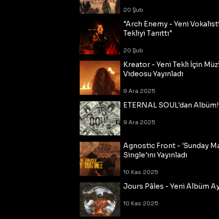
20 Şub
"Arch Enemy - Yeni Vokalisti
Tekliyi Tanıttı"
20 Şub
Kreator - Yeni Tekli İçin Müz
Videosu Yayınladı
9 Ara 2025
ETERNAL SOUL'dan Albüm!
9 Ara 2025
Agnostic Front - 'Sunday M
Single'ını Yayınladı
10 Kas 2025
Jours Pâles - Yeni Albüm Ayr
10 Kas 2025