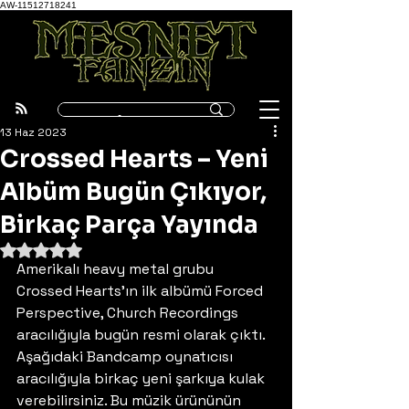
AW-11512718241
13 Haz 2023
Crossed Hearts – Yeni
Albüm Bugün Çıkıyor,
Birkaç Parça Yayında
5 üzerinden NaN yıldız
Amerikalı heavy metal grubu 
Crossed Hearts’ın ilk albümü Forced 
Perspective, Church Recordings 
aracılığıyla bugün resmi olarak çıktı. 
Aşağıdaki Bandcamp oynatıcısı 
aracılığıyla birkaç yeni şarkıya kulak 
verebilirsiniz. Bu müzik ürününün 