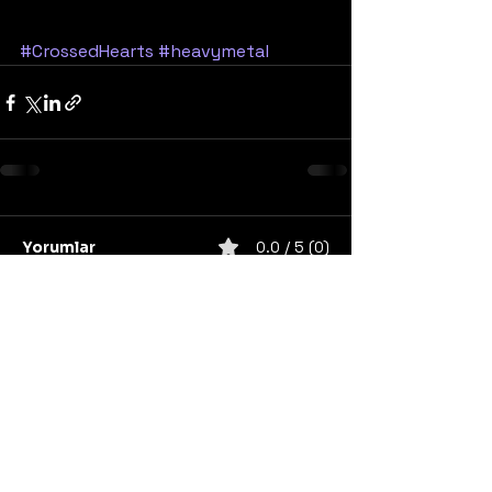
#CrossedHearts
#heavymetal
Yorumlar
0.0 / 5 (0)
Yorum yapın ve puanlayın...
United States
Konser
Sweden
Black Metal
Death Metal
Germany