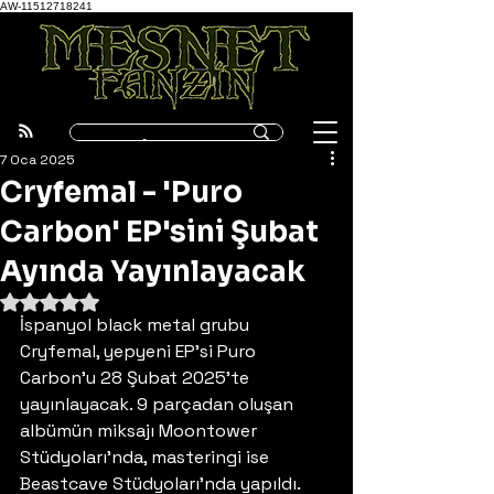
AW-11512718241
7 Oca 2025
Cryfemal - 'Puro
Carbon' EP'sini Şubat
Ayında Yayınlayacak
5 üzerinden NaN yıldız
İspanyol black metal grubu 
Cryfemal, yepyeni EP'si Puro 
Carbon'u 28 Şubat 2025'te 
yayınlayacak. 9 parçadan oluşan 
albümün miksajı Moontower 
Stüdyoları'nda, masteringi ise 
Beastcave Stüdyoları'nda yapıldı. 