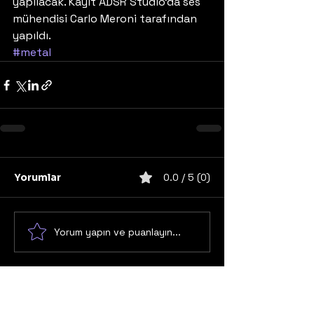
yapılacak. Kayıt ADSR Studio’da ses 
mühendisi Carlo Meroni tarafından 
yapıldı.
#metal
Yorumlar
0.0 / 5 (0)
Yorum yapın ve puanlayın...
United States
Konser
Sweden