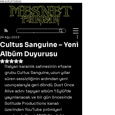
AW-11512718241
24 Ağu 2023
Cultus Sanguine – Yeni
Albüm Duyurusu
5 üzerinden NaN yıldız
İtalyan karanlık sahnesinin efsane 
grubu Cultus Sanguine, uzun yıllar 
süren sessizliğinin ardından yeni 
uzunçalarıyla geri döndü. Dust Once 
Alive adını taşıyan albüm 1 Eylül’de 
yayınlanacak ve bir gün öncesinde 
Solitude Productions kanalı 
üzerinden YouTube prömiyeri 