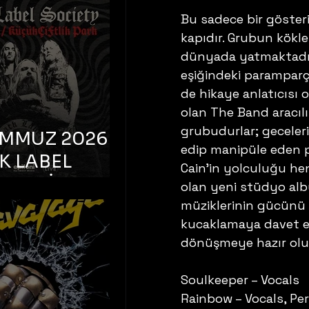
K TOOTH –
Bu sadece bir gösteri
bul, Bonus
kapıdır. Grubun kökler
orman
dünyada yatmaktadır.
eşiğindeki paramparç
de hikaye anlatıcısı
olan The Band aracılığ
grubudurlar; geceleri 
EMMUZ 2026 –
edip manipüle eden pa
K LABEL
Cain'in yolculuğu he
TY – İstanbul,
olan yeni stüdyo alb
çiftlik Park
müziklerinin gücünü h
kucaklamaya davet ed
dönüşmeye hazır olu
Soulkeeper – Vocals
Rainbow – Vocals, Pe