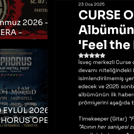
23 Oca 2025
CURSE OF
emmuz 2026 -
Albümünd
ERA -
bul, Ataköy
'Feel the
a Arena
5 üzerinden NaN yıldı
İsveç merkezli Curse o
devamı niteliğindeki 
isimlendirilmemiş ye
edecek ve 2025 sonba
albümünün ilk haberc
prömiyerini aşağıda bu
 EYLÜL 2026 –
Timekeeper (Gitar) 
"F
PHORUS OPEN
"Acının her saniyesi 
METAL FEST