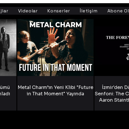
jlar
Videolar
Konserler
İletişim
Abone Ol
bümü
Metal Charm’ın Yeni Klibi "Future
İzmir'den D
nladı
in That Moment" Yayında
Senfoni: The C
Aaron Staint
Bride) ve The
Yen