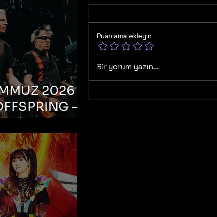
Puanlama ekleyin
Bir yorum yazın...
EMMUZ 2026 –
OFFSPRING –
ul, Life Park