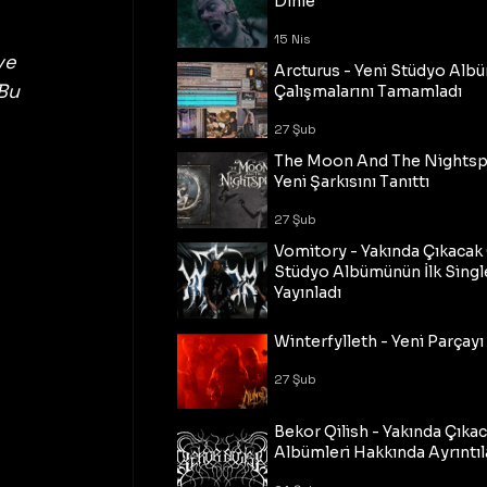
Dinle
15 Nis
ve 
Arcturus - Yeni Stüdyo Al
Bu 
Çalışmalarını Tamamladı
27 Şub
The Moon And The Nightspi
Yeni Şarkısını Tanıttı
27 Şub
Vomitory - Yakında Çıkaca
Stüdyo Albümünün İlk Single
Yayınladı
27 Şub
Winterfylleth - Yeni Parçayı 
27 Şub
Bekor Qilish - Yakında Çıka
Albümleri Hakkında Ayrıntıl