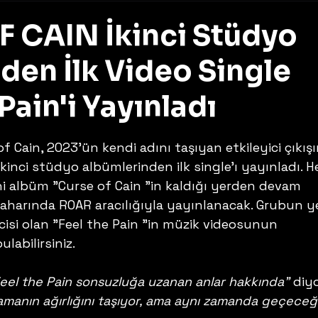
 CAIN İkinci Stüdyo
en İlk Video Single
 Pain'i Yayınladı
z
f Cain, 2023'ün kendi adını taşıyan etkileyici çıkışı
ikinci stüdyo albümlerinden ilk single'ı yayınladı. 
ni albüm "Curse of Cain "in kaldığı yerden devam 
harında ROAR aracılığıyla yayınlanacak. Grubun ye
isi olan "Feel the Pain "in müzik videosunun 
labilirsiniz.
eel the Pain sonsuzluğa uzanan anlar hakkında"
 diyo
zamanın ağırlığını taşıyor, ama aynı zamanda geçeceği