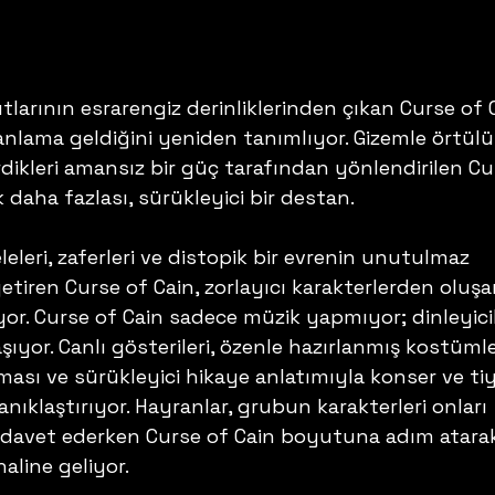
larının esrarengiz derinliklerinden çıkan Curse of C
nlama geldiğini yeniden tanımlıyor. Gizemle örtülü
dikleri amansız bir güç tarafından yönlendirilen Cu
 daha fazlası, sürükleyici bir destan. 
eleri, zaferleri ve distopik bir evrenin unutulmaz 
getiren Curse of Cain, zorlayıcı karakterlerden oluşa
r. Curse of Cain sadece müzik yapmıyor; dinleyicil
ıyor. Canlı gösterileri, özenle hazırlanmış kostümler
rması ve sürükleyici hikaye anlatımıyla konser ve ti
anıklaştırıyor. Hayranlar, grubun karakterleri onları 
 davet ederken Curse of Cain boyutuna adım atara
aline geliyor. 