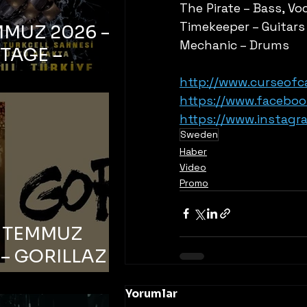
The Pirate – Bass, Vo
Timekeeper – Guitars
MMUZ 2026 –
Mechanic – Drums
TAGE –
bul, Zorlu PSM
http://www.curseofca
ell Sahnesi
https://www.faceboo
https://www.instagra
Sweden
Haber
Video
Promo
6 TEMMUZ
– GORILLAZ –
bul, Bonus
Yorumlar
orman