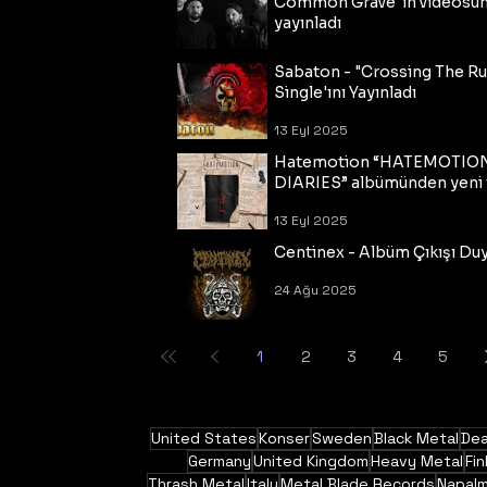
Common Grave"ın videosu
yayınladı
14 Eyl 2025
Sabaton - "Crossing The R
Single'ını Yayınladı
13 Eyl 2025
Hatemotion “HATEMOTIO
DIARIES” albümünden yeni t
13 Eyl 2025
Centinex - Albüm Çıkışı Du
24 Ağu 2025
1
2
3
4
5
United States
Konser
Sweden
Black Metal
Dea
Germany
United Kingdom
Heavy Metal
Fin
Thrash Metal
Italy
Metal Blade Records
Napal