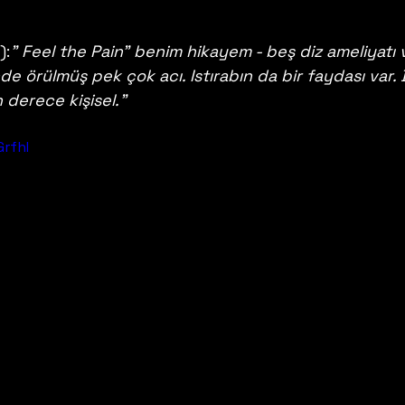
):
" Feel the Pain" benim hikayem - beş diz ameliyatı 
e örülmüş pek çok acı. Istırabın da bir faydası var. 
 derece kişisel."
GrfhI