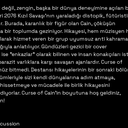
 değil, zengin, başka bir dünya deneyimine açılan b
i 2076 Kızıl Savaşı'nın yaraladığı distopik, fütüristik
 Burada, karanlık bir figür olan Cain, çöküşün 
a bir toplumda geziniyor. Hikayesi, hem müzisyen
 olarak hizmet veren bir grup uyumsuz anti kahrama
ıyla anlatılıyor. Gündüzleri gezici bir cover 
ise "enkazlar" olarak bilinen ve insan konakçıları ist
razit varlıklara karşı savaşan ajanlardır. Curse of 
nüz bitmedi. Destansı hikayelerinin bir sonraki böl
ümleriyle sizi kendi dünyalarına adım atmaya, 
issetmeye ve mücadele ile birlik hikayesini 
iyorlar. Curse of Cain'in boyutuna hoş geldiniz, 
n!
rcussion