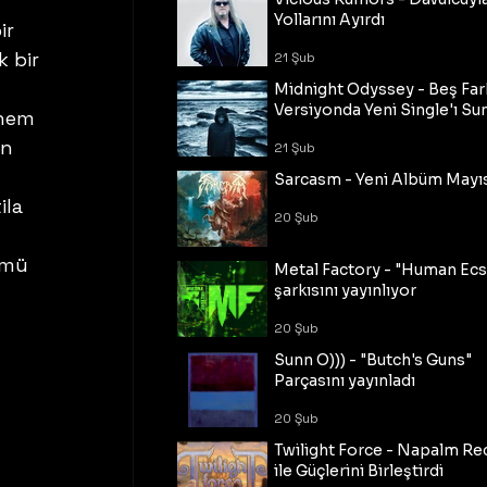
Yollarını Ayırdı
ir 
 bir 
21 Şub
Midnight Odyssey - Beş Fark
Versiyonda Yeni Single'ı Su
 hem 
n 
21 Şub
Sarcasm - Yeni Albüm Mayı
ila 
20 Şub
ümü 
Metal Factory - "Human Ecs
şarkısını yayınlıyor
20 Şub
Sunn O))) - "Butch's Guns"
Parçasını yayınladı
20 Şub
Twilight Force - Napalm Re
ile Güçlerini Birleştirdi