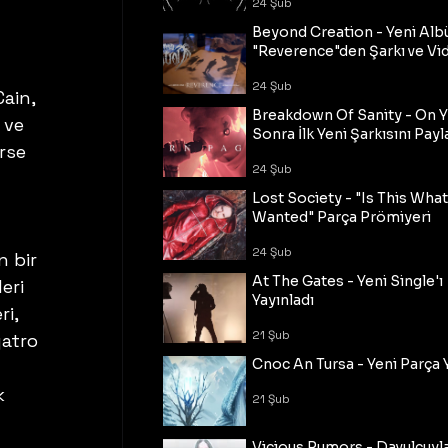
24 Şub
Beyond Creation - Yeni Alb
"Reverence"den Şarkı ve Vi
24 Şub
ain, 
Breakdown Of Sanity - On Y
 ve 
Sonra İlk Yeni Şarkısını Payl
rse 
24 Şub
Lost Society - "Is This Wha
Wanted" Parça Prömiyeri
24 Şub
n bir 
At The Gates - Yeni Single'ı
eri 
Yayınladı
i, 
21 Şub
yatro 
Cnoc An Tursa - Yeni Parça 
k 
21 Şub
Vicious Rumors - Davulcuyl