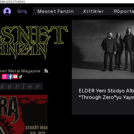
AW-11512718241
Giriş
Mesnet Fanzin
Kritikler
Röporta
net Metal Magazine
serler
ELDER Yeni Stüdyo Al
“Through Zero”yu Yayı