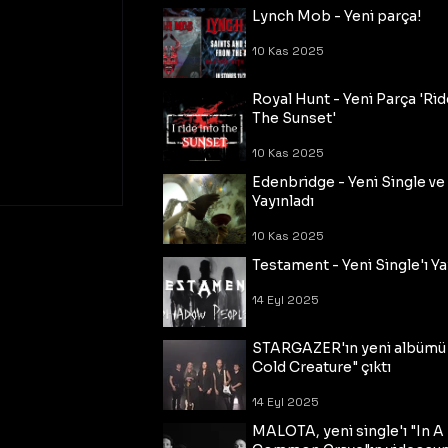
Lynch Mob - Yeni parça!
10 Kas 2025
Royal Hunt - Yeni Parça 'Rid
The Sunset'
10 Kas 2025
Edenbridge - Yeni Single ve
Yayınladı
10 Kas 2025
Testament - Yeni Single'ı Ya
14 Eyl 2025
STARGAZER'ın yeni albümü
Cold Creature" çıktı
14 Eyl 2025
MALOTA, yeni single'ı "In A