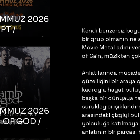
EMMUZ 2026 –
PT /
Kendi benzersiz boyut
RUCTION /
bir grup olmanın ne a
Movie Metal adını ver
S ‘N’
of Cain, müzikten çok
RS – İstanbul,
mum Uniq
Anlatılarında mücadel
hava
güzelliğini bir araya 
kadroyla hayat buluyo
başka bir dünyaya taş
sürükleyici ışıklandı
EMMUZ 2026 –
arasındaki çizgiyi bul
 OF GOD /
yolculuğa katılmaya
T CULTURE /
anlatının bir parçası h