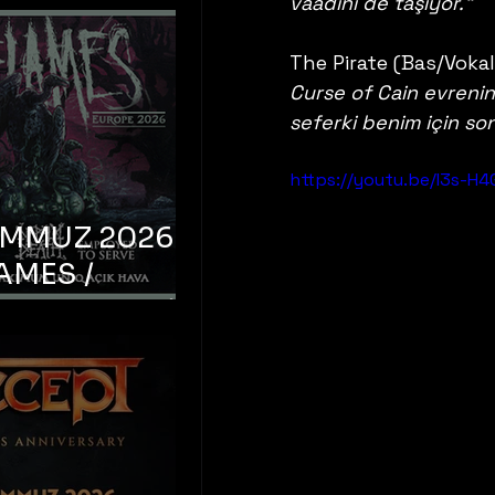
vaadini de taşıyor."
The Pirate (Bas/Vokal
Curse of Cain evrenind
seferki benim için son
https://youtu.be/I3s-H4
EMMUZ 2026 –
AMES /
LM DEATH /
OYED TO
 – İstanbul,
mum Uniq
hava