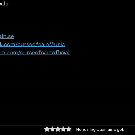
cals
in.se
k.com/curseofcainMusic
m.com/curseofcainofficial
5 üzerinden 0 yıldız
Henüz hiç puanlama yok