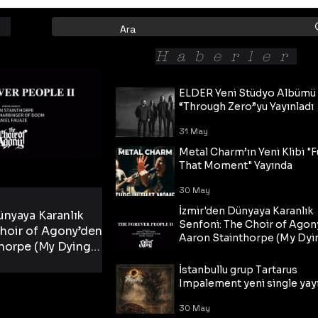
Haberler
ELDER Yeni Stüdyo Albümü
“Through Zero”yu Yayınladı
31 May
Metal Charm’ın Yeni Klibi "F
That Moment" Yayında
30 May
İzmir'den Dünyaya Karanlık
ünyaya Karanlık
Senfoni: The Choir of Agon
hoir of Agony’den
Aaron Stainthorpe (My Dyi
horpe (My Dying
Bride) ve The Cross Eşliğin
 Cross Eşliğinde
30 May
Tekli!
İstanbullu grup Tartarus
i Tekli!
Impalement yeni single yayı
30 May