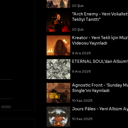
20 Şub
"Arch Enemy - Yeni Vokalisti
Tekliyi Tanıttı"
20 Şub
Kreator - Yeni Tekli İçin Müz
Videosu Yayınladı
9 Ara 2025
ETERNAL SOUL'dan Albüm!
9 Ara 2025
Agnostic Front - 'Sunday M
Single'ını Yayınladı
10 Kas 2025
Jours Pâles - Yeni Albüm Ayr
10 Kas 2025