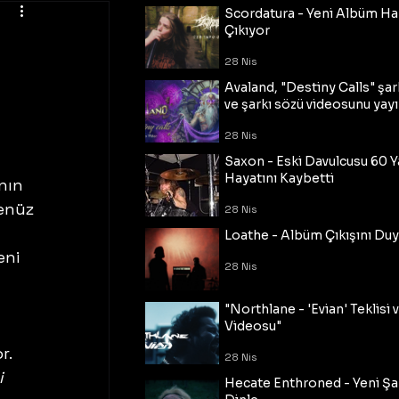
Scordatura - Yeni Albüm Ha
Çıkıyor
28 Nis
Avaland, "Destiny Calls" şar
ve şarkı sözü videosunu yayı
28 Nis
Saxon - Eski Davulcusu 60 
Hayatını Kaybetti
nın 
Henüz 
28 Nis
Loathe - Albüm Çıkışını Du
ni 
28 Nis
"Northlane - 'Evian' Teklisi 
Videosu"
r. 
28 Nis
 
Hecate Enthroned - Yeni Şar