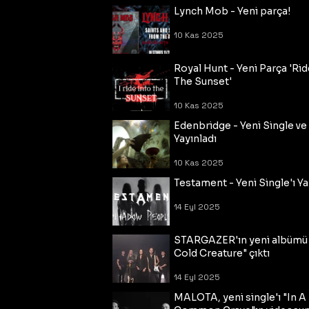
Lynch Mob - Yeni parça!
10 Kas 2025
Royal Hunt - Yeni Parça 'Rid
The Sunset'
10 Kas 2025
Edenbridge - Yeni Single ve
Yayınladı
10 Kas 2025
Testament - Yeni Single'ı Ya
14 Eyl 2025
STARGAZER'ın yeni albümü
Cold Creature" çıktı
14 Eyl 2025
MALOTA, yeni single'ı "In A