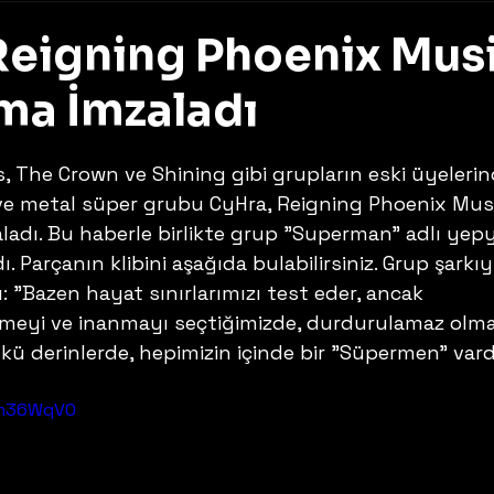
Reigning Phoenix Mus
şma İmzaladı
z
, The Crown ve Shining gibi grupların eski üyeleri
e metal süper grubu CyHra, Reigning Phoenix Music
ladı. Bu haberle birlikte grup "Superman" adlı yepy
ı. Parçanın klibini aşağıda bulabilirsiniz. Grup şarkıy
ı: "Bazen hayat sınırlarımızı test eder, ancak 
tmeyi ve inanmayı seçtiğimizde, durdurulamaz olma
ü derinlerde, hepimizin içinde bir "Süpermen" vardı
Tm36WqV0