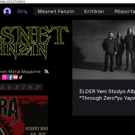
AW-11512718241
Giriş
Mesnet Fanzin
Kritikler
Röporta
net Metal Magazine
serler
ELDER Yeni Stüdyo Al
“Through Zero”yu Yayı