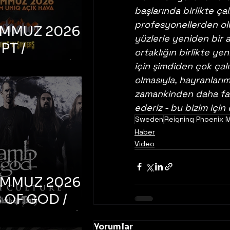
başlarında birlikte ça
profesyonellerden olu
EMMUZ 2026 –
yüzlerle yeniden bir 
PT /
ortaklığın birlikte ye
RUCTION /
için şimdiden çok çal
olmasıyla, hayranları
S ‘N’
zamankinden daha fazl
RS – İstanbul,
ederiz - bu bizim için
mum Uniq
Sweden
Reigning Phoenix 
hava
Haber
Video
EMMUZ 2026 –
 OF GOD /
T CULTURE /
Yorumlar