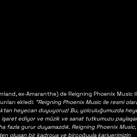
amland, ex-Amaranthe) de Reigning Phoenix Music il
nları ekledi: 
"Reigning Phoenix Music ile resmi olar
maktan heyecan duyuyoruz! Bu, yolculuğumuzda hey
e işaret ediyor ve müzik ve sanat tutkumuzu paylaşan
ha fazla gurur duyamazdık. Reigning Phoenix Music,
en oluşan bir kadroya ve birçoğuyla kariyerimizin 