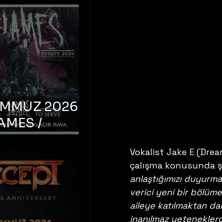
EMMUZ 2026 –
AMES /
LM DEATH /
Vokalist Jake E (Dre
OYED TO
çalışma konusunda şu
 – İstanbul,
anlaştığımızı duyur
mum Uniq
verici yeni bir bölüm
hava
aileye katılmaktan da
inanılmaz yeteneklerd