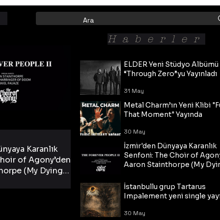
Haberler
ELDER Yeni Stüdyo Albümü
“Through Zero”yu Yayınladı
31 May
Metal Charm’ın Yeni Klibi "F
That Moment" Yayında
30 May
İzmir'den Dünyaya Karanlık
ünyaya Karanlık
Senfoni: The Choir of Agon
hoir of Agony’den
Aaron Stainthorpe (My Dyi
horpe (My Dying
Bride) ve The Cross Eşliğin
 Cross Eşliğinde
30 May
Tekli!
İstanbullu grup Tartarus
i Tekli!
Impalement yeni single yayı
30 May