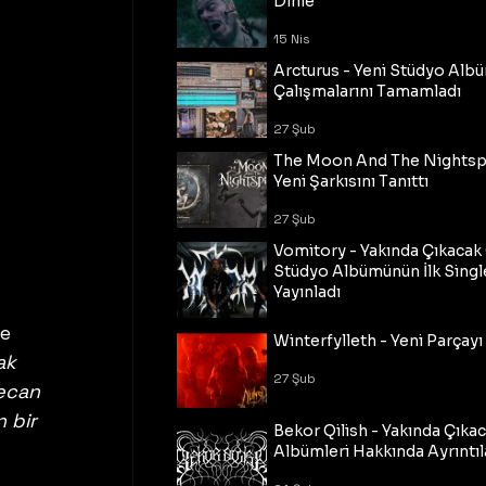
Dinle
15 Nis
Arcturus - Yeni Stüdyo Al
Çalışmalarını Tamamladı
27 Şub
The Moon And The Nightspi
Yeni Şarkısını Tanıttı
27 Şub
Vomitory - Yakında Çıkaca
Stüdyo Albümünün İlk Single
Yayınladı
e 
27 Şub
Winterfylleth - Yeni Parçayı 
ak 
27 Şub
ecan 
 bir 
Bekor Qilish - Yakında Çıka
 
Albümleri Hakkında Ayrıntıl