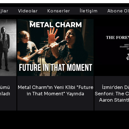
jlar
Videolar
Konserler
İletişim
Abone Ol
bümü
Metal Charm’ın Yeni Klibi "Future
İzmir'den D
nladı
in That Moment" Yayında
Senfoni: The C
Aaron Staint
Bride) ve The
Yen