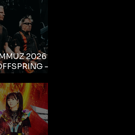
EMMUZ 2026 –
OFFSPRING –
ul, Life Park