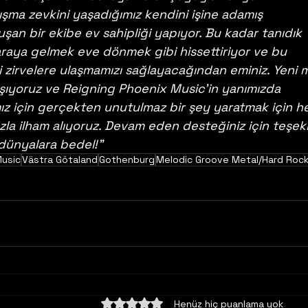
lışma zevkini yaşadığımız kendini işine adamış 
şan bir ekibe ev sahipliği yapıyor. Bu kadar tanıdık 
araya gelmek eve dönmek gibi hissettiriyor ve bu 
ni zirvelere ulaşmamızı sağlayacağından eminiz. Yeni 
ışıyoruz ve Reigning Phoenix Music'in yanımızda 
mız için gerçekten unutulmaz bir şey yaratmak için he
a ilham alıyoruz. Devam eden desteğiniz için teşek
 dünyalara bedel!"
Music
Västra Götaland
Gothenburg
Melodic Groove Metal/Hard Roc
5 üzerinden 0 yıldız
Henüz hiç puanlama yok