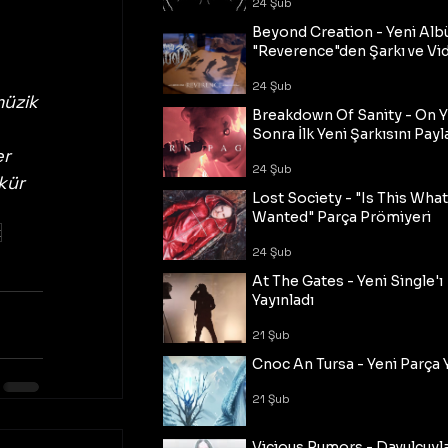
24 Şub
Beyond Creation - Yeni Alb
"Reverence"den Şarkı ve Vi
24 Şub
müzik 
Breakdown Of Sanity - On Y
Sonra İlk Yeni Şarkısını Payl
r 
24 Şub
kür 
Lost Society - "Is This Wha
Wanted" Parça Prömiyeri
k
24 Şub
At The Gates - Yeni Single'ı
Yayınladı
21 Şub
Cnoc An Tursa - Yeni Parça 
21 Şub
Vicious Rumors - Davulcuyl