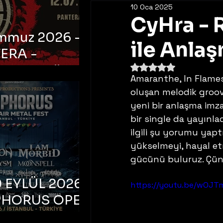
10 Oca 2025
CyHra - 
emmuz 2026 -
ile Anla
ERA -
5 üzerinden NaN yıldı
bul, Ataköy
Amaranthe, In Flames
a Arena
oluşan melodik groov
yeni bir anlaşma imza
bir single da yayınlad
ilgili şu yorumu yapt
yükselmeyi, hayal e
gücünü buluruz. Çünk
 EYLÜL 2026 –
https://youtu.be/wOJ
PHORUS OPEN
METAL FEST