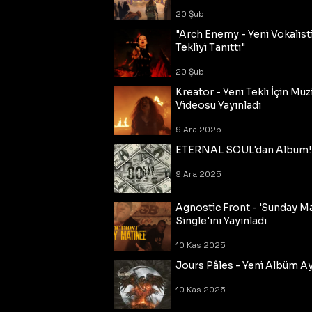
20 Şub
"Arch Enemy - Yeni Vokalisti
Tekliyi Tanıttı"
20 Şub
Kreator - Yeni Tekli İçin Müz
Videosu Yayınladı
9 Ara 2025
ETERNAL SOUL'dan Albüm!
9 Ara 2025
Agnostic Front - 'Sunday M
Single'ını Yayınladı
10 Kas 2025
Jours Pâles - Yeni Albüm Ayr
10 Kas 2025