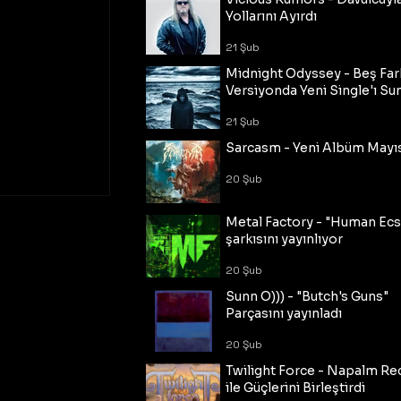
Yollarını Ayırdı
21 Şub
Midnight Odyssey - Beş Fark
Versiyonda Yeni Single'ı Su
21 Şub
Sarcasm - Yeni Albüm Mayı
20 Şub
Metal Factory - "Human Ecs
şarkısını yayınlıyor
20 Şub
Sunn O))) - "Butch's Guns"
Parçasını yayınladı
20 Şub
Twilight Force - Napalm Re
ile Güçlerini Birleştirdi