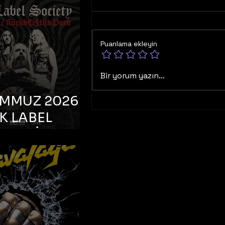
K TOOTH –
bul, Bonus
orman
Puanlama ekleyin
Bir yorum yazın...
EMMUZ 2026 –
K LABEL
TY – İstanbul,
çiftlik Park