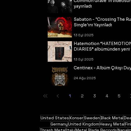
Common Grave"ın videosu
yayınladı
14 Eyl 2025
Sabaton - "Crossing The R
Single'ını Yayınladı
13 Eyl 2025
Hatemotion “HATEMOTIO
DIARIES” albümünden yeni t
13 Eyl 2025
Centinex - Albüm Çıkışı Du
24 Ağu 2025
1
2
3
4
5
United States
Konser
Sweden
Black Metal
Dea
Germany
United Kingdom
Heavy Metal
Fin
Thrash Metal
Italy
Metal Blade Records
Napal