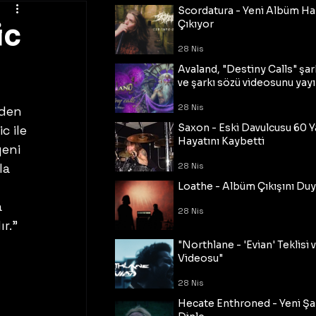
Scordatura - Yeni Albüm Ha
ic
Çıkıyor
28 Nis
Avaland, "Destiny Calls" şar
ve şarkı sözü videosunu yayı
28 Nis
nden 
Saxon - Eski Davulcusu 60 
 ile 
Hayatını Kaybetti
eni 
la 
28 Nis
Loathe - Albüm Çıkışını Du
 
28 Nis
r."
"Northlane - 'Evian' Teklisi 
Videosu"
28 Nis
Hecate Enthroned - Yeni Şar