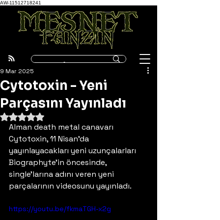
AW-11512718241
9 Mar 2025
Cytotoxin - Yeni
Parçasını Yayınladı
5 üzerinden NaN yıldız
Alman death metal canavarı 
Cytotoxin, 11 Nisan'da 
yayınlayacakları yeni uzunçalarları 
Biographyte'in öncesinde, 
single'larına adını veren yeni 
parçalarının videosunu yayınladı.
https://youtu.be/fkmaTGH-x2g